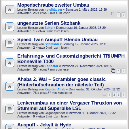
Mopedschraube zweiter Umbau
Letzter Beitrag von
nordhäuser
«
Samstag 1. März 2025, 16:39
Antworten:
25
» etwa 2 min zum lesen
1
2
ungenutzte Serien Sitzbank
Letzter Beitrag von
Ztino
«
Donnerstag 16. Januar 2025, 13:29
Antworten:
1
» etwa 0 min zum lesen
Speed Twin Auspuff Blende Umbau
Letzter Beitrag von
Schmiddi
«
Sonntag 12. Januar 2025, 12:11
Antworten:
2
» etwa 0 min zum lesen
Erfahrungs- und Customizingbericht TRIUMPH
Bonneville T100
Letzter Beitrag von
Lonestar
«
Mittwoch 27. November 2024, 09:55
Antworten:
36
» etwa 7 min zum lesen
1
2
Ahabs 2. Wal – Scrambler goes classic
(Hinterhofschrauben der nächste Teil)
Letzter Beitrag von
Kapitän Ahab
«
Donnerstag 31. Oktober 2024, 11:32
Antworten:
75
» etwa 37 min zum lesen
1
2
3
4
Lenkerumbau an einer Vergaser Thruxton von
Stummel auf Superbike LSL
Letzter Beitrag von
Organspender
«
Mittwoch 30. Oktober 2024, 12:32
Antworten:
9
» etwa 2 min zum lesen
Auspuff - Jekyll & Hyde