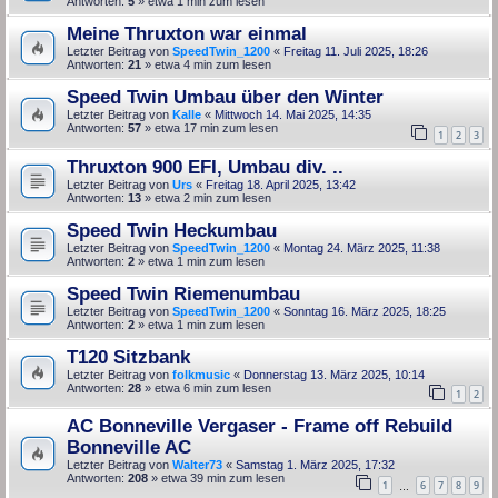
Antworten:
5
» etwa 1 min zum lesen
Meine Thruxton war einmal
Letzter Beitrag von
SpeedTwin_1200
«
Freitag 11. Juli 2025, 18:26
Antworten:
21
» etwa 4 min zum lesen
Speed Twin Umbau über den Winter
Letzter Beitrag von
Kalle
«
Mittwoch 14. Mai 2025, 14:35
Antworten:
57
» etwa 17 min zum lesen
1
2
3
Thruxton 900 EFI, Umbau div. ..
Letzter Beitrag von
Urs
«
Freitag 18. April 2025, 13:42
Antworten:
13
» etwa 2 min zum lesen
Speed Twin Heckumbau
Letzter Beitrag von
SpeedTwin_1200
«
Montag 24. März 2025, 11:38
Antworten:
2
» etwa 1 min zum lesen
Speed Twin Riemenumbau
Letzter Beitrag von
SpeedTwin_1200
«
Sonntag 16. März 2025, 18:25
Antworten:
2
» etwa 1 min zum lesen
T120 Sitzbank
Letzter Beitrag von
folkmusic
«
Donnerstag 13. März 2025, 10:14
Antworten:
28
» etwa 6 min zum lesen
1
2
AC Bonneville Vergaser - Frame off Rebuild
Bonneville AC
Letzter Beitrag von
Walter73
«
Samstag 1. März 2025, 17:32
Antworten:
208
» etwa 39 min zum lesen
1
6
7
8
9
…