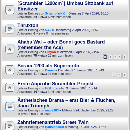
[Scrambler 1200cm³] Umbau Sitzbank auf
Einsitzer
Letzter Beitrag von
ScramblerKK
«
Dienstag 7. April 2026, 18:15
Antworten:
24
» etwa 6 min zum lesen
Thruxton
Letzter Beitrag von
S.C.
«
Donnerstag 2. April 2026, 14:57
Antworten:
6
» etwa 0 min zum lesen
Ahabs Wal – oder Bonni goes Bastard
(remember the Ace)
Letzter Beitrag von
Crayon
«
Mittwoch 1. April 2026, 21:37
Antworten:
75
» etwa 25 min zum lesen
1
2
3
4
Scram 1200 als Supermoto
Letzter Beitrag von
Daniel
«
Dienstag 27. Januar 2026, 15:49
Antworten:
41
» etwa 11 min zum lesen
1
2
Erste Anprobe Scrambler Projekt
Letzter Beitrag von
HOF
«
Freitag 9. Januar 2026, 15:14
Antworten:
14
» etwa 1 min zum lesen
Ästhetisches Drama – erst Bier & Fluchen,
dann Triumph
Letzter Beitrag von
mape183
«
Mittwoch 24. September 2025, 22:27
» etwa 2 min zum lesen
Zahnriemenantrieb Street Twin
Letzter Beitrag von
Häuslebauer
«
Montag 14. Juli 2025, 17:57