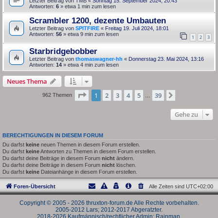
Letzter Beitrag von
TMB
«
Sonntag 15. September 2024, 20:43
Antworten:
6
» etwa 1 min zum lesen
Scrambler 1200, dezente Umbauten
Letzter Beitrag von
SPITFIRE
«
Freitag 19. Juli 2024, 18:01
Antworten:
56
» etwa 9 min zum lesen
1
2
3
Starbridgebobber
Letzter Beitrag von
thomaswagner-hh
«
Donnerstag 23. Mai 2024, 13:16
Antworten:
14
» etwa 4 min zum lesen
Neues Thema
Seite
1
von
39
1
2
3
4
5
39
Nächste
962 Themen
…
Gehe zu
BERECHTIGUNGEN IN DIESEM FORUM
Du darfst
keine
neuen Themen in diesem Forum erstellen.
Du darfst
keine
Antworten zu Themen in diesem Forum erstellen.
Du darfst deine Beiträge in diesem Forum
nicht
ändern.
Du darfst deine Beiträge in diesem Forum
nicht
löschen.
Du darfst
keine
Dateianhänge in diesem Forum erstellen.
Foren-Übersicht
Alle Zeiten sind
UTC+02:00
Copyright © 2005 - 2026 thruxton-forum.de Alle Rechte vorbehalten.
2005-2012 Lars; 2012-2017 Abgeratzter.
2018-2026 Kaufmännisch/rechtlicher Admin: Rainman.