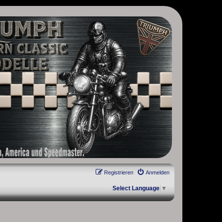
, Scrambler, Bobber, Speed Twin, Street Scrambler, Street Twin,
Registrieren
Anmelden
Select Language
▼