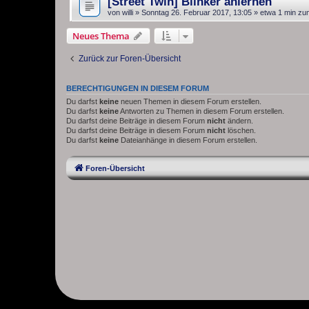
[Street Twin] Blinker anlernen
von
willi
»
Sonntag 26. Februar 2017, 13:05
» etwa 1 min zu
Neues Thema
Zurück zur Foren-Übersicht
BERECHTIGUNGEN IN DIESEM FORUM
Du darfst
keine
neuen Themen in diesem Forum erstellen.
Du darfst
keine
Antworten zu Themen in diesem Forum erstellen.
Du darfst deine Beiträge in diesem Forum
nicht
ändern.
Du darfst deine Beiträge in diesem Forum
nicht
löschen.
Du darfst
keine
Dateianhänge in diesem Forum erstellen.
Foren-Übersicht