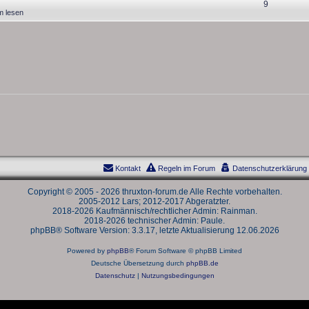
A
9
e
t
m lesen
o
t
n
n
w
r
e
t
o
t
n
w
r
e
o
t
n
r
e
t
n
e
n
Kontakt
Regeln im Forum
Datenschutzerklärung
Copyright © 2005 - 2026 thruxton-forum.de Alle Rechte vorbehalten.
2005-2012 Lars; 2012-2017 Abgeratzter.
2018-2026 Kaufmännisch/rechtlicher Admin: Rainman.
2018-2026 technischer Admin: Paule.
phpBB® Software Version: 3.3.17, letzte Aktualisierung 12.06.2026
Powered by
phpBB
® Forum Software © phpBB Limited
Deutsche Übersetzung durch
phpBB.de
Datenschutz
|
Nutzungsbedingungen