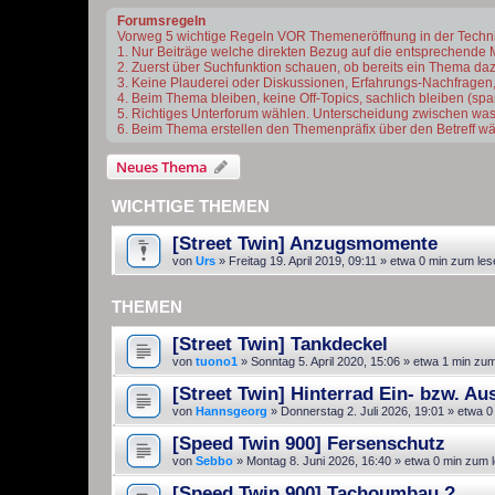
Forumsregeln
Vorweg 5 wichtige Regeln VOR Themeneröffnung in der Techn
1. Nur Beiträge welche direkten Bezug auf die entsprechende 
2. Zuerst über Suchfunktion schauen, ob bereits ein Thema dazu 
3. Keine Plauderei oder Diskussionen, Erfahrungs-Nachfragen,
4. Beim Thema bleiben, keine Off-Topics, sachlich bleiben (s
5. Richtiges Unterforum wählen. Unterscheidung zwischen was
6. Beim Thema erstellen den Themenpräfix über den Betreff wä
Neues Thema
WICHTIGE THEMEN
[Street Twin] Anzugsmomente
von
Urs
»
Freitag 19. April 2019, 09:11
» etwa 0 min zum les
THEMEN
[Street Twin] Tankdeckel
von
tuono1
»
Sonntag 5. April 2020, 15:06
» etwa 1 min zum
[Street Twin] Hinterrad Ein- bzw. Au
von
Hannsgeorg
»
Donnerstag 2. Juli 2026, 19:01
» etwa 0
[Speed Twin 900] Fersenschutz
von
Sebbo
»
Montag 8. Juni 2026, 16:40
» etwa 0 min zum 
[Speed Twin 900] Tachoumbau ?