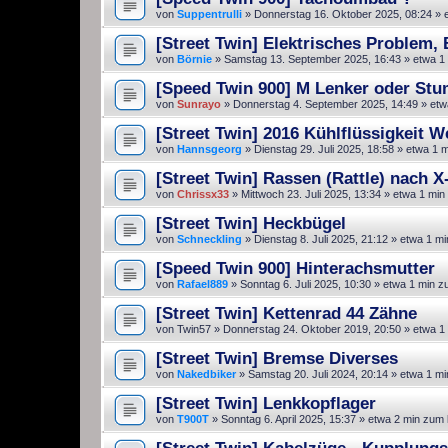
von
Suppentrulli
»
Donnerstag 16. Oktober 2025, 08:24
» e
[Street Twin] Elektrisches Problem, 
von
Börnie
»
Samstag 13. September 2025, 16:43
» etwa 1
[Speed Twin 900] M Lenker oder St
von
Sunrayo
»
Donnerstag 4. September 2025, 14:49
» etw
[Street Twin] 2016 Kühlflüssigkeit W
von
Hannsgeorg
»
Dienstag 29. Juli 2025, 18:58
» etwa 1 m
[Street Twin] Rassen (Rattle) nach X-
von
Chrissx33
»
Mittwoch 23. Juli 2025, 13:34
» etwa 1 min
[Street Twin] Heckbügel
von
Schneckling
»
Dienstag 8. Juli 2025, 21:12
» etwa 1 mi
[Speed Twin 900] Hinterachsmutter
von
Rafael889
»
Sonntag 6. Juli 2025, 10:30
» etwa 1 min z
[Street Twin] Kettenrad 44 Zähne
von
Twin57
»
Donnerstag 24. Oktober 2019, 20:50
» etwa 1
[Street Twin] Bremse Diverses
von
Nakedbiker
»
Samstag 20. Juli 2024, 20:14
» etwa 1 mi
[Street Twin] Lenkkopflager
von
T900T
»
Sonntag 6. April 2025, 15:37
» etwa 2 min zum 
[Street Twin] Kabelzüge - Kupplung