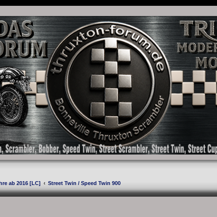
as Forum für die New Bonneville Baureihen ab BJ 2001. Triumph Bonneville, Thruxton
hre ab 2016 [LC]
Street Twin / Speed Twin 900