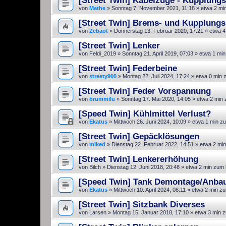
von
Mathe
»
Sonntag 7. November 2021, 11:18
» etwa 2 mi
[Street Twin] Brems- und Kupplungs
von
Zebaot
»
Donnerstag 13. Februar 2020, 17:21
» etwa 4
[Street Twin] Lenker
von
Feldi_2019
»
Sonntag 21. April 2019, 07:03
» etwa 1 min
[Street Twin] Federbeine
von
streety900
»
Montag 22. Juli 2024, 17:24
» etwa 0 min 
[Street Twin] Feder Vorspannung
von
brummilu
»
Sonntag 17. Mai 2020, 14:05
» etwa 2 min 
[Speed Twin] Kühlmittel Verlust?
von
Ekatus
»
Mittwoch 26. Juni 2024, 10:09
» etwa 1 min z
[Street Twin] Gepäcklösungen
von
miked
»
Dienstag 22. Februar 2022, 14:51
» etwa 2 min
[Street Twin] Lenkererhöhung
von
Bilch
»
Dienstag 12. Juni 2018, 20:48
» etwa 2 min zum 
[Speed Twin] Tank Demontage/Anbaut
von
Ekatus
»
Mittwoch 10. April 2024, 08:11
» etwa 2 min zu
[Street Twin] Sitzbank Diverses
von
Larsen
»
Montag 15. Januar 2018, 17:10
» etwa 3 min 