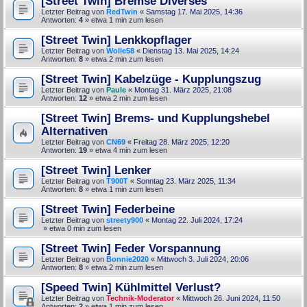
[Street Twin] Bremse Diverses
Letzter Beitrag von
RedTwin
«
Samstag 17. Mai 2025, 14:36
Antworten:
4
» etwa 1 min zum lesen
[Street Twin] Lenkkopflager
Letzter Beitrag von
Wolle58
«
Dienstag 13. Mai 2025, 14:24
Antworten:
8
» etwa 2 min zum lesen
[Street Twin] Kabelzüge - Kupplungszug
Letzter Beitrag von
Paule
«
Montag 31. März 2025, 21:08
Antworten:
12
» etwa 2 min zum lesen
[Street Twin] Brems- und Kupplungshebel
Alternativen
Letzter Beitrag von
CN69
«
Freitag 28. März 2025, 12:20
Antworten:
19
» etwa 4 min zum lesen
[Street Twin] Lenker
Letzter Beitrag von
T900T
«
Sonntag 23. März 2025, 11:34
Antworten:
8
» etwa 1 min zum lesen
[Street Twin] Federbeine
Letzter Beitrag von
streety900
«
Montag 22. Juli 2024, 17:24
» etwa 0 min zum lesen
[Street Twin] Feder Vorspannung
Letzter Beitrag von
Bonnie2020
«
Mittwoch 3. Juli 2024, 20:06
Antworten:
8
» etwa 2 min zum lesen
[Speed Twin] Kühlmittel Verlust?
Letzter Beitrag von
Technik-Moderator
«
Mittwoch 26. Juni 2024, 11:50
Antworten:
2
» etwa 1 min zum lesen