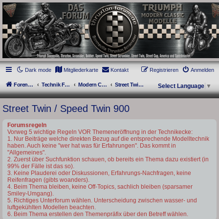
thruxton-forum.de
DAS FORUM! Alles rund um die Triumph Modern Classic Modelle. Das Forum für
die New Bonneville Baureihen ab BJ 2001. Triumph Bonneville, Thruxton,
Scrambler, Bobber, Speed Twin, Street Scrambler, Street Twin, Street Cup, America
und Speedmaster.
Dark mode
Mitgliederkarte
Kontakt
Registrieren
Anmelden
Foren-Übersicht
Technik Forum
Modern Classics - Baujahre ab 2016 [LC]
Street Twin / Speed Twin 900
Select Language
▼
Street Twin / Speed Twin 900
Forumsregeln
Vorweg 5 wichtige Regeln VOR Themeneröffnung in der Technikecke:
1. Nur Beiträge welche direkten Bezug auf die entsprechende Modelltechnik
haben. Auch keine "wer hat was für Erfahrungen". Das kommt in
"Allgemeines".
2. Zuerst über Suchfunktion schauen, ob bereits ein Thema dazu existiert (in
99% der Fälle ist das so).
3. Keine Plauderei oder Diskussionen, Erfahrungs-Nachfragen, keine
Reifenfragen (gibts woanders).
4. Beim Thema bleiben, keine Off-Topics, sachlich bleiben (sparsamer
Smiley-Umgang).
5. Richtiges Unterforum wählen. Unterscheidung zwischen wasser- und
luftgekühlten Modellen beachten.
6. Beim Thema erstellen den Themenpräfix über den Betreff wählen.