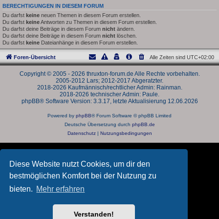
BERECHTIGUNGEN IN DIESEM FORUM
Du darfst
keine
neuen Themen in diesem Forum erstellen.
Du darfst
keine
Antworten zu Themen in diesem Forum erstellen.
Du darfst deine Beiträge in diesem Forum
nicht
ändern.
Du darfst deine Beiträge in diesem Forum
nicht
löschen.
Du darfst
keine
Dateianhänge in diesem Forum erstellen.
Foren-Übersicht
Alle Zeiten sind
UTC+02:00
Copyright © 2005 - 2026 thruxton-forum.de Alle Rechte vorbehalten.
2005-2012 Lars; 2012-2017 Abgeratzter.
2018-2026 Kaufmännisch/rechtlicher Admin: Rainman.
2018-2026 technischer Admin: Paule.
phpBB® Software Version: 3.3.17, letzte Aktualisierung 12.06.2026
Powered by
phpBB
® Forum Software © phpBB Limited
Deutsche Übersetzung durch
phpBB.de
Datenschutz
|
Nutzungsbedingungen
Diese Website nutzt Cookies, um dir den
bestmöglichen Komfort bei der Nutzung zu
bieten.
Mehr erfahren
Verstanden!