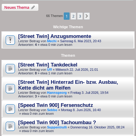
Neues Thema
1
2
3
Nächste
66 Themen
Wichtige Themen
[Street Twin] Anzugsmomente
Letzter Beitrag von
Mechi
«
Samstag 6. Mai 2023, 20:43
Antworten:
4
» etwa 0 min zum lesen
Themen
[Street Twin] Tankdeckel
Letzter Beitrag von
Uff
«
Mittwoch 22. Juli 2026, 21:01
Antworten:
8
» etwa 1 min zum lesen
[Street Twin] Hinterrad Ein- bzw. Ausbau,
Kette dicht am Reifen
Letzter Beitrag von
Hannsgeorg
«
Freitag 3. Juli 2026, 19:54
Antworten:
3
» etwa 0 min zum lesen
[Speed Twin 900] Fersenschutz
Letzter Beitrag von
Sebbo
«
Montag 8. Juni 2026, 16:40
» etwa 0 min zum lesen
[Speed Twin 900] Tachoumbau ?
Letzter Beitrag von
Suppentrulli
«
Donnerstag 16. Oktober 2025, 08:24
» etwa 0 min zum lesen