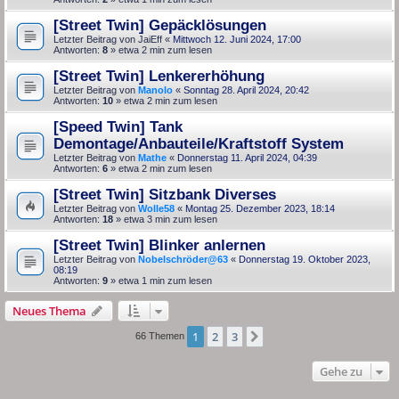
[Street Twin] Gepäcklösungen
Letzter Beitrag von
JaiEff
«
Mittwoch 12. Juni 2024, 17:00
Antworten:
8
» etwa 2 min zum lesen
[Street Twin] Lenkererhöhung
Letzter Beitrag von
Manolo
«
Sonntag 28. April 2024, 20:42
Antworten:
10
» etwa 2 min zum lesen
[Speed Twin] Tank
Demontage/Anbauteile/Kraftstoff System
Letzter Beitrag von
Mathe
«
Donnerstag 11. April 2024, 04:39
Antworten:
6
» etwa 2 min zum lesen
[Street Twin] Sitzbank Diverses
Letzter Beitrag von
Wolle58
«
Montag 25. Dezember 2023, 18:14
Antworten:
18
» etwa 3 min zum lesen
[Street Twin] Blinker anlernen
Letzter Beitrag von
Nobelschröder@63
«
Donnerstag 19. Oktober 2023,
08:19
Antworten:
9
» etwa 1 min zum lesen
Neues Thema
1
2
3
Nächste
66 Themen
Gehe zu