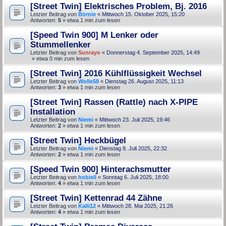
[Street Twin] Elektrisches Problem, Bj. 2016
Letzter Beitrag von
Börnie
«
Mittwoch 15. Oktober 2025, 15:20
Antworten:
5
» etwa 1 min zum lesen
[Speed Twin 900] M Lenker oder
Stummellenker
Letzter Beitrag von
Sunrayo
«
Donnerstag 4. September 2025, 14:49
» etwa 0 min zum lesen
[Street Twin] 2016 Kühlflüssigkeit Wechsel
Letzter Beitrag von
Wolle58
«
Dienstag 26. August 2025, 11:13
Antworten:
3
» etwa 1 min zum lesen
[Street Twin] Rassen (Rattle) nach X-PIPE
Installation
Letzter Beitrag von
Niemi
«
Mittwoch 23. Juli 2025, 19:46
Antworten:
2
» etwa 1 min zum lesen
[Street Twin] Heckbügel
Letzter Beitrag von
Niemi
«
Dienstag 8. Juli 2025, 22:32
Antworten:
2
» etwa 1 min zum lesen
[Speed Twin 900] Hinterachsmutter
Letzter Beitrag von
hobiell
«
Sonntag 6. Juli 2025, 18:00
Antworten:
4
» etwa 1 min zum lesen
[Street Twin] Kettenrad 44 Zähne
Letzter Beitrag von
Kalli12
«
Mittwoch 28. Mai 2025, 21:26
Antworten:
4
» etwa 1 min zum lesen