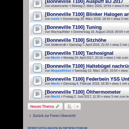
[Bonneville T100] Auspuff BJ 2017
von
shawncarter
»
Montag 2. März 2020, 19:54
» etwa 0 mi
[Bonneville T100] Blinker Halogen a
von
harde
»
Donnerstag 29. März 2018, 18:34
» etwa 3 min
[Bonneville T100] Tuning
von
WachauRider
»
Donnerstag 16. August 2018, 09:04
» et
[Bonneville T100] Sitzhöhe
von
Stollentrolli
»
Samstag 7. April 2018, 22:42
» etwa 2 min 
[Bonneville T100] Tachosignal
von
Mechi
»
Montag 24. April 2017, 20:16
» etwa 1 min zum 
[Bonneville T100] Haltebügel nachrü
von
Moppedfritze
»
Samstag 10. März 2018, 10:54
» etwa 
[Bonneville T100] Federbein YSS Un
von
Mechi
»
Dienstag 6. Februar 2018, 16:39
» etwa 1 min 
[Bonneville T100] Ölthermometer
von
Mechi
»
Freitag 2. Juni 2017, 11:30
» etwa 3 min zum l
Neues Thema
Zurück zur Foren-Übersicht
BERECHTIGUNGEN IN DIESEM FORUM