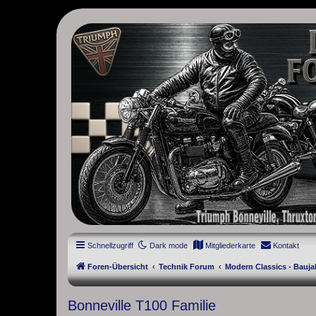
thruxton-forum.de
DAS FORUM! Alles rund um die Triumph Modern Classic Modelle. D
Street Cup, America und Speedmaster.
Schnellzugriff
Dark mode
Mitgliederkarte
Kontakt
Foren-Übersicht
Technik Forum
Modern Classics - Bauja
Bonneville T100 Familie