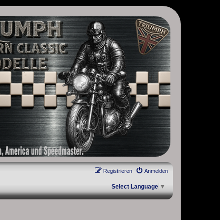
, Scrambler, Bobber, Speed Twin, Street Scrambler, Street Twin,
Registrieren
Anmelden
Select Language
▼