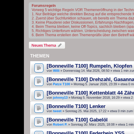
Forumsregeln
Vorweg 5 wichtige Regeln VOR Themeneröffnung in der Techn
1. Nur Beiträge welche direkten Bezug auf die entsprechende 
2. Zuerst über Suchfunktion schauen, ob bereits ein Thema dazu 
3. Keine Plauderei oder Diskussionen, Erfahrungs-Nachfragen,
4. Beim Thema bleiben, keine Off-Topics, sachlich bleiben (s
5. Richtiges Unterforum wählen. Unterscheidung zwischen was
6. Beim Thema erstellen den Themenpräfix über den Betreff wä
Neues Thema
THEMEN
[Bonneville T100] Rumpeln, Klopfen
von
Willi
»
Donnerstag 14. Mai 2026, 08:50
» etwa 1 min zu
[Bonneville T100] Drehzahl, Gasan
von
Patze T100
»
Montag 5. Januar 2026, 23:39
» etwa 0 m
[Bonneville T100] Kettenblatt 44 Zäh
von
johnny13
»
Montag 5. November 2018, 16:29
» etwa 2 
[Bonneville T100] Lenker
von
tweet
»
Sonntag 25. Mai 2025, 17:22
» etwa 0 min zum 
[Bonneville T100] Gabelöl
von
Robert P.
»
Sonntag 30. März 2025, 18:08
» etwa 1 min
[Bonneville T100] Federbein YSS