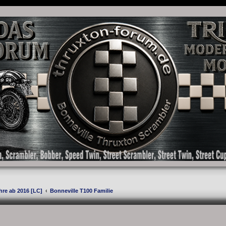
as Forum für die New Bonneville Baureihen ab BJ 2001. Triumph Bonneville, Thruxton
hre ab 2016 [LC]
Bonneville T100 Familie