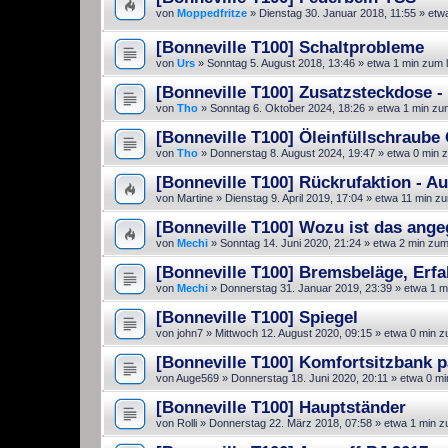
von
Moppedfritze
»
Dienstag 30. Januar 2018, 11:55
» etwa
[Bonneville T100] Schaltprobleme
von
Urs
»
Sonntag 5. August 2018, 13:46
» etwa 1 min zum 
[Bonneville T100] Zusatzsteckdose -
von
Tho
»
Sonntag 6. Oktober 2024, 18:26
» etwa 1 min zu
[Bonneville T100] Öleinfüllschraub
von
Tho
»
Donnerstag 8. August 2024, 19:47
» etwa 0 min 
[Bonneville T100] Rückrufaktion - 
von
Martine
»
Dienstag 9. April 2019, 17:04
» etwa 11 min zu
[Bonneville T100] Wozu ist das ange
von
Mechi
»
Sonntag 14. Juni 2020, 21:24
» etwa 2 min zum
[Bonneville T100] Bremsbeläge, Erf
von
Mechi
»
Donnerstag 31. Januar 2019, 23:39
» etwa 1 m
[Bonneville T100] Spiegel
von
john7
»
Mittwoch 12. August 2020, 09:15
» etwa 0 min z
[Bonneville T100] Komfortsitzbank p
von
Auge569
»
Donnerstag 18. Juni 2020, 20:11
» etwa 0 mi
[Bonneville T100] Hauptständer
von
Rolli
»
Donnerstag 22. März 2018, 07:58
» etwa 1 min z