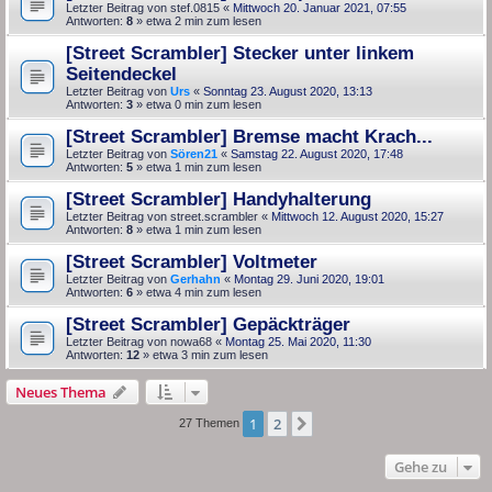
Letzter Beitrag von
stef.0815
«
Mittwoch 20. Januar 2021, 07:55
Antworten:
8
» etwa 2 min zum lesen
[Street Scrambler] Stecker unter linkem
Seitendeckel
Letzter Beitrag von
Urs
«
Sonntag 23. August 2020, 13:13
Antworten:
3
» etwa 0 min zum lesen
[Street Scrambler] Bremse macht Krach...
Letzter Beitrag von
Sören21
«
Samstag 22. August 2020, 17:48
Antworten:
5
» etwa 1 min zum lesen
[Street Scrambler] Handyhalterung
Letzter Beitrag von
street.scrambler
«
Mittwoch 12. August 2020, 15:27
Antworten:
8
» etwa 1 min zum lesen
[Street Scrambler] Voltmeter
Letzter Beitrag von
Gerhahn
«
Montag 29. Juni 2020, 19:01
Antworten:
6
» etwa 4 min zum lesen
[Street Scrambler] Gepäckträger
Letzter Beitrag von
nowa68
«
Montag 25. Mai 2020, 11:30
Antworten:
12
» etwa 3 min zum lesen
Neues Thema
1
2
Nächste
27 Themen
Gehe zu