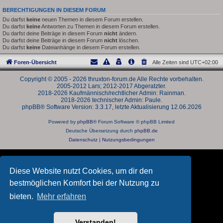
BERECHTIGUNGEN IN DIESEM FORUM
Du darfst
keine
neuen Themen in diesem Forum erstellen.
Du darfst
keine
Antworten zu Themen in diesem Forum erstellen.
Du darfst deine Beiträge in diesem Forum
nicht
ändern.
Du darfst deine Beiträge in diesem Forum
nicht
löschen.
Du darfst
keine
Dateianhänge in diesem Forum erstellen.
Foren-Übersicht
Alle Zeiten sind
UTC+02:00
Copyright © 2005 - 2026 thruxton-forum.de Alle Rechte vorbehalten.
2005-2012 Lars; 2012-2017 Abgeratzter.
2018-2026 Kaufmännisch/rechtlicher Admin: Rainman.
2018-2026 technischer Admin: Paule.
phpBB® Software Version: 3.3.17, letzte Aktualisierung 12.06.2026
Powered by
phpBB
® Forum Software © phpBB Limited
Deutsche Übersetzung durch
phpBB.de
Datenschutz
|
Nutzungsbedingungen
Diese Website nutzt Cookies, um dir den
bestmöglichen Komfort bei der Nutzung zu
bieten.
Mehr erfahren
Verstanden!