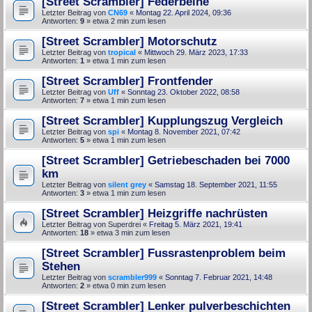
[Street Scrambler] Federbeine
Letzter Beitrag von
CN69
«
Montag 22. April 2024, 09:36
Antworten:
9
» etwa 2 min zum lesen
[Street Scrambler] Motorschutz
Letzter Beitrag von
tropical
«
Mittwoch 29. März 2023, 17:33
Antworten:
1
» etwa 1 min zum lesen
[Street Scrambler] Frontfender
Letzter Beitrag von
Uff
«
Sonntag 23. Oktober 2022, 08:58
Antworten:
7
» etwa 1 min zum lesen
[Street Scrambler] Kupplungszug Vergleich
Letzter Beitrag von
spi
«
Montag 8. November 2021, 07:42
Antworten:
5
» etwa 1 min zum lesen
[Street Scrambler] Getriebeschaden bei 7000
km
Letzter Beitrag von
silent grey
«
Samstag 18. September 2021, 11:55
Antworten:
3
» etwa 1 min zum lesen
[Street Scrambler] Heizgriffe nachrüsten
Letzter Beitrag von
Superdrei
«
Freitag 5. März 2021, 19:41
Antworten:
18
» etwa 3 min zum lesen
[Street Scrambler] Fussrastenproblem beim
Stehen
Letzter Beitrag von
scrambler999
«
Sonntag 7. Februar 2021, 14:48
Antworten:
2
» etwa 0 min zum lesen
[Street Scrambler] Lenker pulverbeschichten