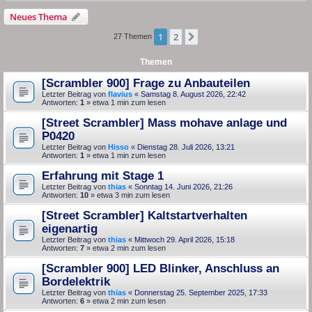
Neues Thema
1
2
Nächste
27 Themen
Themen
[Scrambler 900] Frage zu Anbauteilen
Letzter Beitrag von
flavius
«
Samstag 8. August 2026, 22:42
Antworten:
1
» etwa 1 min zum lesen
[Street Scrambler] Mass mohave anlage und
P0420
Letzter Beitrag von
Hisso
«
Dienstag 28. Juli 2026, 13:21
Antworten:
1
» etwa 1 min zum lesen
Erfahrung mit Stage 1
Letzter Beitrag von
thias
«
Sonntag 14. Juni 2026, 21:26
Antworten:
10
» etwa 3 min zum lesen
[Street Scrambler] Kaltstartverhalten
eigenartig
Letzter Beitrag von
thias
«
Mittwoch 29. April 2026, 15:18
Antworten:
7
» etwa 2 min zum lesen
[Scrambler 900] LED Blinker, Anschluss an
Bordelektrik
Letzter Beitrag von
thias
«
Donnerstag 25. September 2025, 17:33
Antworten:
6
» etwa 2 min zum lesen