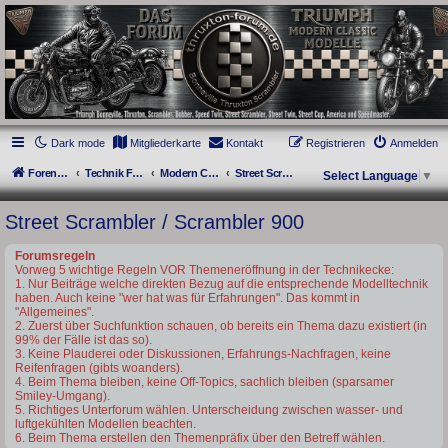
thruxton-forum.de
DAS FORUM! Alles rund um die Triumph Modern Classic Modelle. Das Forum für
die New Bonneville Baureihen ab BJ 2001. Triumph Bonneville, Thruxton,
Scrambler, Bobber, Speed Twin, Street Scrambler, Street Twin, Street Cup, America
und Speedmaster.
Dark mode
Mitgliederkarte
Kontakt
Registrieren
Anmelden
Foren-Übersicht
Technik Forum
Modern Classics - Baujahre ab 2016 [LC]
Street Scrambler / Scrambler 900
Select Language
▼
Street Scrambler / Scrambler 900
Forumsregeln
Vorweg 5 wichtige Regeln VOR Themeneröffnung in der Technikecke:
1. Nur Beiträge welche direkten Bezug auf die entsprechende Modelltechnik
haben. Auch keine "wer hat was für Erfahrungen". Das kommt in
"Allgemeines".
2. Zuerst über Suchfunktion schauen, ob bereits ein Thema dazu existiert (in
99% der Fälle ist das so).
3. Keine Plauderei oder Diskussionen, Erfahrungs-Nachfragen, keine
Reifenfragen (gibts woanders).
4. Beim Thema bleiben, keine Off-Topics, sachlich bleiben (sparsamer
Smiley-Umgang).
5. Richtiges Unterforum wählen. Unterscheidung zwischen wasser- und
luftgekühlten Modellen beachten.
6. Beim Thema erstellen den Themenpräfix über den Betreff wählen.