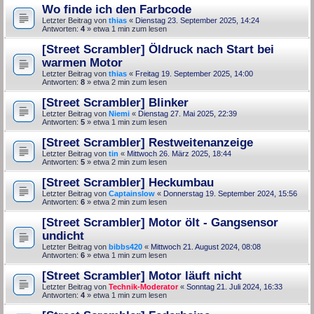
Wo finde ich den Farbcode
Letzter Beitrag von
thias
«
Dienstag 23. September 2025, 14:24
Antworten:
4
» etwa 1 min zum lesen
[Street Scrambler] Öldruck nach Start bei
warmen Motor
Letzter Beitrag von
thias
«
Freitag 19. September 2025, 14:00
Antworten:
8
» etwa 2 min zum lesen
[Street Scrambler] Blinker
Letzter Beitrag von
Niemi
«
Dienstag 27. Mai 2025, 22:39
Antworten:
5
» etwa 1 min zum lesen
[Street Scrambler] Restweitenanzeige
Letzter Beitrag von
tin
«
Mittwoch 26. März 2025, 18:44
Antworten:
5
» etwa 2 min zum lesen
[Street Scrambler] Heckumbau
Letzter Beitrag von
Captainslow
«
Donnerstag 19. September 2024, 15:56
Antworten:
6
» etwa 2 min zum lesen
[Street Scrambler] Motor ölt - Gangsensor
undicht
Letzter Beitrag von
bibbs420
«
Mittwoch 21. August 2024, 08:08
Antworten:
6
» etwa 1 min zum lesen
[Street Scrambler] Motor läuft nicht
Letzter Beitrag von
Technik-Moderator
«
Sonntag 21. Juli 2024, 16:33
Antworten:
4
» etwa 1 min zum lesen