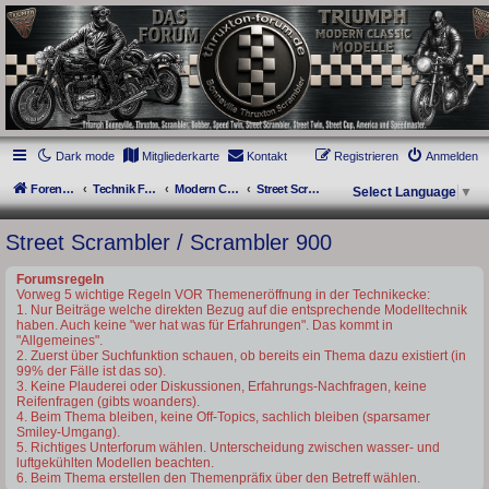
thruxton-forum.de
DAS FORUM! Alles rund um die Triumph Modern Classic Modelle. Das Forum für
die New Bonneville Baureihen ab BJ 2001. Triumph Bonneville, Thruxton,
Scrambler, Bobber, Speed Twin, Street Scrambler, Street Twin, Street Cup, America
und Speedmaster.
Dark mode
Mitgliederkarte
Kontakt
Registrieren
Anmelden
Foren-Übersicht
Technik Forum
Modern Classics - Baujahre ab 2016 [LC]
Street Scrambler / Scrambler 900
Select Language
▼
Street Scrambler / Scrambler 900
Forumsregeln
Vorweg 5 wichtige Regeln VOR Themeneröffnung in der Technikecke:
1. Nur Beiträge welche direkten Bezug auf die entsprechende Modelltechnik
haben. Auch keine "wer hat was für Erfahrungen". Das kommt in
"Allgemeines".
2. Zuerst über Suchfunktion schauen, ob bereits ein Thema dazu existiert (in
99% der Fälle ist das so).
3. Keine Plauderei oder Diskussionen, Erfahrungs-Nachfragen, keine
Reifenfragen (gibts woanders).
4. Beim Thema bleiben, keine Off-Topics, sachlich bleiben (sparsamer
Smiley-Umgang).
5. Richtiges Unterforum wählen. Unterscheidung zwischen wasser- und
luftgekühlten Modellen beachten.
6. Beim Thema erstellen den Themenpräfix über den Betreff wählen.