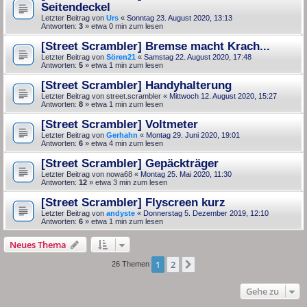
Seitendeckel
Letzter Beitrag von
Urs
«
Sonntag 23. August 2020, 13:13
Antworten:
3
» etwa 0 min zum lesen
[Street Scrambler] Bremse macht Krach...
Letzter Beitrag von
Sören21
«
Samstag 22. August 2020, 17:48
Antworten:
5
» etwa 1 min zum lesen
[Street Scrambler] Handyhalterung
Letzter Beitrag von
street.scrambler
«
Mittwoch 12. August 2020, 15:27
Antworten:
8
» etwa 1 min zum lesen
[Street Scrambler] Voltmeter
Letzter Beitrag von
Gerhahn
«
Montag 29. Juni 2020, 19:01
Antworten:
6
» etwa 4 min zum lesen
[Street Scrambler] Gepäckträger
Letzter Beitrag von
nowa68
«
Montag 25. Mai 2020, 11:30
Antworten:
12
» etwa 3 min zum lesen
[Street Scrambler] Flyscreen kurz
Letzter Beitrag von
andyste
«
Donnerstag 5. Dezember 2019, 12:10
Antworten:
6
» etwa 1 min zum lesen
Neues Thema
1
2
Nächste
26 Themen
Gehe zu