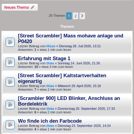
Neues Thema
1
2
Nächste
26 Themen
Themen
[Street Scrambler] Mass mohave anlage und
P0420
Letzter Beitrag von
Hisso
«
Dienstag 28. Juli 2026, 13:21
Antworten:
1
» etwa 1 min zum lesen
Erfahrung mit Stage 1
Letzter Beitrag von
thias
«
Sonntag 14. Juni 2026, 21:26
Antworten:
10
» etwa 3 min zum lesen
[Street Scrambler] Kaltstartverhalten
eigenartig
Letzter Beitrag von
thias
«
Mittwoch 29. April 2026, 15:18
Antworten:
7
» etwa 2 min zum lesen
[Scrambler 900] LED Blinker, Anschluss an
Bordelektrik
Letzter Beitrag von
thias
«
Donnerstag 25. September 2025, 17:33
Antworten:
6
» etwa 2 min zum lesen
Wo finde ich den Farbcode
Letzter Beitrag von
thias
«
Dienstag 23. September 2025, 14:24
Antworten:
4
» etwa 1 min zum lesen