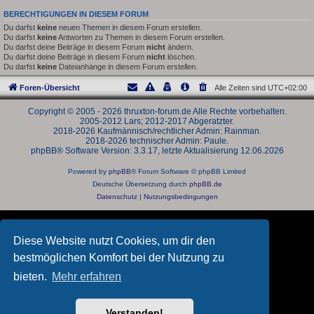
BERECHTIGUNGEN IN DIESEM FORUM
Du darfst
keine
neuen Themen in diesem Forum erstellen.
Du darfst
keine
Antworten zu Themen in diesem Forum erstellen.
Du darfst deine Beiträge in diesem Forum
nicht
ändern.
Du darfst deine Beiträge in diesem Forum
nicht
löschen.
Du darfst
keine
Dateianhänge in diesem Forum erstellen.
Foren-Übersicht
Alle Zeiten sind
UTC+02:00
Copyright © 2005 - 2026 thruxton-forum.de Alle Rechte vorbehalten.
2005-2012 Lars; 2012-2017 Abgeratzter.
2018-2026 Kaufmännisch/rechtlicher Admin: Rainman.
2018-2026 technischer Admin: Paule.
phpBB® Software Version: 3.3.17, letzte Aktualisierung 12.06.2026
Powered by
phpBB
® Forum Software © phpBB Limited
Deutsche Übersetzung durch
phpBB.de
Datenschutz
|
Nutzungsbedingungen
Diese Website nutzt Cookies, um dir den
bestmöglichen Komfort bei der Nutzung zu
bieten.
Mehr erfahren
Verstanden!