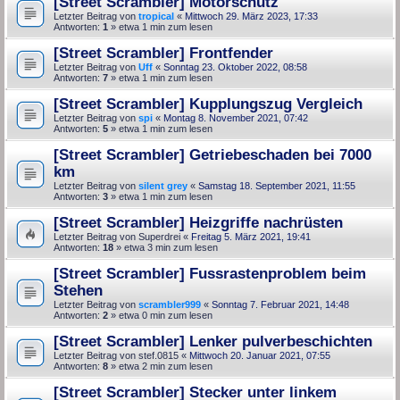
[Street Scrambler] Motorschutz
Letzter Beitrag von
tropical
«
Mittwoch 29. März 2023, 17:33
Antworten:
1
» etwa 1 min zum lesen
[Street Scrambler] Frontfender
Letzter Beitrag von
Uff
«
Sonntag 23. Oktober 2022, 08:58
Antworten:
7
» etwa 1 min zum lesen
[Street Scrambler] Kupplungszug Vergleich
Letzter Beitrag von
spi
«
Montag 8. November 2021, 07:42
Antworten:
5
» etwa 1 min zum lesen
[Street Scrambler] Getriebeschaden bei 7000
km
Letzter Beitrag von
silent grey
«
Samstag 18. September 2021, 11:55
Antworten:
3
» etwa 1 min zum lesen
[Street Scrambler] Heizgriffe nachrüsten
Letzter Beitrag von
Superdrei
«
Freitag 5. März 2021, 19:41
Antworten:
18
» etwa 3 min zum lesen
[Street Scrambler] Fussrastenproblem beim
Stehen
Letzter Beitrag von
scrambler999
«
Sonntag 7. Februar 2021, 14:48
Antworten:
2
» etwa 0 min zum lesen
[Street Scrambler] Lenker pulverbeschichten
Letzter Beitrag von
stef.0815
«
Mittwoch 20. Januar 2021, 07:55
Antworten:
8
» etwa 2 min zum lesen
[Street Scrambler] Stecker unter linkem