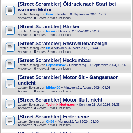
[Street Scrambler] Öldruck nach Start bei
warmen Motor
Letzter Beitrag von
thias
«
Freitag 19. September 2025, 14:00
Antworten:
8
» etwa 2 min zum lesen
[Street Scrambler] Blinker
Letzter Beitrag von
Niemi
«
Dienstag 27. Mai 2025, 22:39
Antworten:
5
» etwa 1 min zum lesen
[Street Scrambler] Restweitenanzeige
Letzter Beitrag von
tin
«
Mittwoch 26. März 2025, 18:44
Antworten:
5
» etwa 2 min zum lesen
[Street Scrambler] Heckumbau
Letzter Beitrag von
Captainslow
«
Donnerstag 19. September 2024, 15:56
Antworten:
6
» etwa 2 min zum lesen
[Street Scrambler] Motor ölt - Gangsensor
undicht
Letzter Beitrag von
bibbs420
«
Mittwoch 21. August 2024, 08:08
Antworten:
6
» etwa 1 min zum lesen
[Street Scrambler] Motor läuft nicht
Letzter Beitrag von
Technik-Moderator
«
Sonntag 21. Juli 2024, 16:33
Antworten:
4
» etwa 1 min zum lesen
[Street Scrambler] Federbeine
Letzter Beitrag von
CN69
«
Montag 22. April 2024, 09:36
Antworten:
9
» etwa 2 min zum lesen