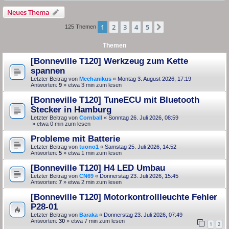
Neues Thema
1
2
3
4
5
Nächste
125 Themen
Themen
[Bonneville T120] Werkzeug zum Kette
spannen
Letzter Beitrag von
Mechanikus
«
Montag 3. August 2026, 17:19
Antworten:
9
» etwa 3 min zum lesen
[Bonneville T120] TuneECU mit Bluetooth
Stecker in Hamburg
Letzter Beitrag von
Cornball
«
Sonntag 26. Juli 2026, 08:59
» etwa 0 min zum lesen
Probleme mit Batterie
Letzter Beitrag von
tuono1
«
Samstag 25. Juli 2026, 14:52
Antworten:
5
» etwa 1 min zum lesen
[Bonneville T120] H4 LED Umbau
Letzter Beitrag von
CN69
«
Donnerstag 23. Juli 2026, 15:45
Antworten:
7
» etwa 2 min zum lesen
[Bonneville T120] Motorkontrollleuchte Fehler
P28-01
Letzter Beitrag von
Baraka
«
Donnerstag 23. Juli 2026, 07:49
Antworten:
30
» etwa 7 min zum lesen
1
2