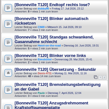
[Bonneville T120] Endtopf rechts lose?
Letzter Beitrag von
dobby90
«
Freitag 17. Juli 2026, 23:12
Antworten:
8
» etwa 1 min zum lesen
[Bonneville T120] Blinker automatisch
rücksetzen
Letzter Beitrag von
CN69
«
Mittwoch 15. Juli 2026, 09:10
Antworten:
7
» etwa 2 min zum lesen
[Bonneville T120] Standgas schwankend,
Gasannahme schlecht
Letzter Beitrag von
Henri-on-the-road
«
Dienstag 16. Juni 2026, 19:31
Antworten:
5
» etwa 2 min zum lesen
[Bonneville T120] Blinker vorne links
Letzter Beitrag von
Eimsbüttel
«
Donnerstag 28. Mai 2026, 15:41
Antworten:
2
» etwa 1 min zum lesen
[Bonneville T120] Übersetzung - Sekundär
Letzter Beitrag von
Denis-4711
«
Montag 11. Mai 2026, 11:16
Antworten:
48
» etwa 14 min zum lesen
1
2
[Bonneville T120] Bremsleitungsbefestigung
an der Gabel
Letzter Beitrag von
Paule
«
Dienstag 7. April 2026, 12:04
Antworten:
3
» etwa 0 min zum lesen
[Bonneville T120] Anzugsdrehmoment
Kraftstoffpumpenplatte