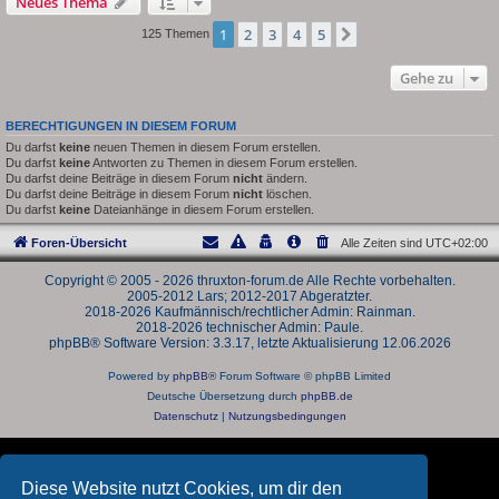
Neues Thema
1
2
3
4
5
Nächste
125 Themen
Gehe zu
BERECHTIGUNGEN IN DIESEM FORUM
Du darfst
keine
neuen Themen in diesem Forum erstellen.
Du darfst
keine
Antworten zu Themen in diesem Forum erstellen.
Du darfst deine Beiträge in diesem Forum
nicht
ändern.
Du darfst deine Beiträge in diesem Forum
nicht
löschen.
Du darfst
keine
Dateianhänge in diesem Forum erstellen.
Foren-Übersicht
Alle Zeiten sind
UTC+02:00
Copyright © 2005 - 2026 thruxton-forum.de Alle Rechte vorbehalten.
2005-2012 Lars; 2012-2017 Abgeratzter.
2018-2026 Kaufmännisch/rechtlicher Admin: Rainman.
2018-2026 technischer Admin: Paule.
phpBB® Software Version: 3.3.17, letzte Aktualisierung 12.06.2026
Powered by
phpBB
® Forum Software © phpBB Limited
Deutsche Übersetzung durch
phpBB.de
Datenschutz
|
Nutzungsbedingungen
Diese Website nutzt Cookies, um dir den