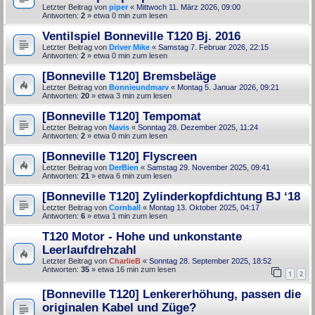
Letzter Beitrag von
piper
«
Mittwoch 11. März 2026, 09:00
Antworten:
2
» etwa 0 min zum lesen
Ventilspiel Bonneville T120 Bj. 2016
Letzter Beitrag von
Driver Mike
«
Samstag 7. Februar 2026, 22:15
Antworten:
2
» etwa 0 min zum lesen
[Bonneville T120] Bremsbeläge
Letzter Beitrag von
Bonnieundmarv
«
Montag 5. Januar 2026, 09:21
Antworten:
20
» etwa 3 min zum lesen
[Bonneville T120] Tempomat
Letzter Beitrag von
Navis
«
Sonntag 28. Dezember 2025, 11:24
Antworten:
2
» etwa 0 min zum lesen
[Bonneville T120] Flyscreen
Letzter Beitrag von
DerBien
«
Samstag 29. November 2025, 09:41
Antworten:
21
» etwa 6 min zum lesen
[Bonneville T120] Zylinderkopfdichtung BJ ‘18
Letzter Beitrag von
Cornball
«
Montag 13. Oktober 2025, 04:17
Antworten:
6
» etwa 1 min zum lesen
T120 Motor - Hohe und unkonstante
Leerlaufdrehzahl
Letzter Beitrag von
CharlieB
«
Sonntag 28. September 2025, 18:52
Antworten:
35
» etwa 16 min zum lesen
1
2
[Bonneville T120] Lenkererhöhung, passen die
originalen Kabel und Züge?