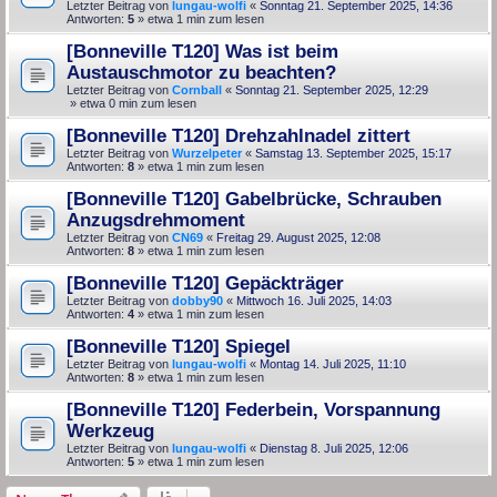
Letzter Beitrag von
lungau-wolfi
«
Sonntag 21. September 2025, 14:36
Antworten:
5
» etwa 1 min zum lesen
[Bonneville T120] Was ist beim
Austauschmotor zu beachten?
Letzter Beitrag von
Cornball
«
Sonntag 21. September 2025, 12:29
» etwa 0 min zum lesen
[Bonneville T120] Drehzahlnadel zittert
Letzter Beitrag von
Wurzelpeter
«
Samstag 13. September 2025, 15:17
Antworten:
8
» etwa 1 min zum lesen
[Bonneville T120] Gabelbrücke, Schrauben
Anzugsdrehmoment
Letzter Beitrag von
CN69
«
Freitag 29. August 2025, 12:08
Antworten:
8
» etwa 1 min zum lesen
[Bonneville T120] Gepäckträger
Letzter Beitrag von
dobby90
«
Mittwoch 16. Juli 2025, 14:03
Antworten:
4
» etwa 1 min zum lesen
[Bonneville T120] Spiegel
Letzter Beitrag von
lungau-wolfi
«
Montag 14. Juli 2025, 11:10
Antworten:
8
» etwa 1 min zum lesen
[Bonneville T120] Federbein, Vorspannung
Werkzeug
Letzter Beitrag von
lungau-wolfi
«
Dienstag 8. Juli 2025, 12:06
Antworten:
5
» etwa 1 min zum lesen