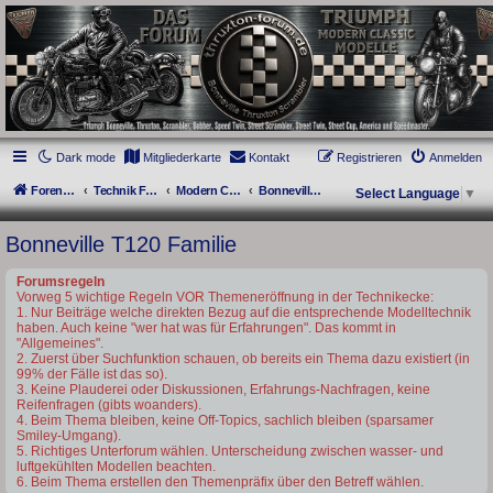
thruxton-forum.de
DAS FORUM! Alles rund um die Triumph Modern Classic Modelle. Das Forum für
die New Bonneville Baureihen ab BJ 2001. Triumph Bonneville, Thruxton,
Scrambler, Bobber, Speed Twin, Street Scrambler, Street Twin, Street Cup, America
und Speedmaster.
Dark mode
Mitgliederkarte
Kontakt
Registrieren
Anmelden
Foren-Übersicht
Technik Forum
Modern Classics - Baujahre ab 2016 [LC]
Bonneville T120 Familie
Select Language
▼
Bonneville T120 Familie
Forumsregeln
Vorweg 5 wichtige Regeln VOR Themeneröffnung in der Technikecke:
1. Nur Beiträge welche direkten Bezug auf die entsprechende Modelltechnik
haben. Auch keine "wer hat was für Erfahrungen". Das kommt in
"Allgemeines".
2. Zuerst über Suchfunktion schauen, ob bereits ein Thema dazu existiert (in
99% der Fälle ist das so).
3. Keine Plauderei oder Diskussionen, Erfahrungs-Nachfragen, keine
Reifenfragen (gibts woanders).
4. Beim Thema bleiben, keine Off-Topics, sachlich bleiben (sparsamer
Smiley-Umgang).
5. Richtiges Unterforum wählen. Unterscheidung zwischen wasser- und
luftgekühlten Modellen beachten.
6. Beim Thema erstellen den Themenpräfix über den Betreff wählen.