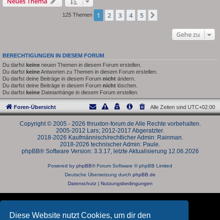
Neues Thema
1
2
3
4
5
Nächste
125 Themen
Gehe zu
BERECHTIGUNGEN IN DIESEM FORUM
Du darfst
keine
neuen Themen in diesem Forum erstellen.
Du darfst
keine
Antworten zu Themen in diesem Forum erstellen.
Du darfst deine Beiträge in diesem Forum
nicht
ändern.
Du darfst deine Beiträge in diesem Forum
nicht
löschen.
Du darfst
keine
Dateianhänge in diesem Forum erstellen.
Foren-Übersicht
Alle Zeiten sind
UTC+02:00
Copyright © 2005 - 2026 thruxton-forum.de Alle Rechte vorbehalten.
2005-2012 Lars; 2012-2017 Abgeratzter.
2018-2026 Kaufmännisch/rechtlicher Admin: Rainman.
2018-2026 technischer Admin: Paule.
phpBB® Software Version: 3.3.17, letzte Aktualisierung 12.06.2026
Powered by
phpBB
® Forum Software © phpBB Limited
Deutsche Übersetzung durch
phpBB.de
Datenschutz
|
Nutzungsbedingungen
Diese Website nutzt Cookies, um dir den