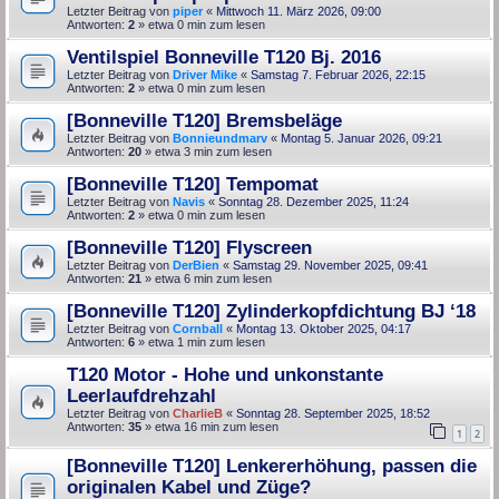
Letzter Beitrag von
piper
«
Mittwoch 11. März 2026, 09:00
Antworten:
2
» etwa 0 min zum lesen
Ventilspiel Bonneville T120 Bj. 2016
Letzter Beitrag von
Driver Mike
«
Samstag 7. Februar 2026, 22:15
Antworten:
2
» etwa 0 min zum lesen
[Bonneville T120] Bremsbeläge
Letzter Beitrag von
Bonnieundmarv
«
Montag 5. Januar 2026, 09:21
Antworten:
20
» etwa 3 min zum lesen
[Bonneville T120] Tempomat
Letzter Beitrag von
Navis
«
Sonntag 28. Dezember 2025, 11:24
Antworten:
2
» etwa 0 min zum lesen
[Bonneville T120] Flyscreen
Letzter Beitrag von
DerBien
«
Samstag 29. November 2025, 09:41
Antworten:
21
» etwa 6 min zum lesen
[Bonneville T120] Zylinderkopfdichtung BJ ‘18
Letzter Beitrag von
Cornball
«
Montag 13. Oktober 2025, 04:17
Antworten:
6
» etwa 1 min zum lesen
T120 Motor - Hohe und unkonstante
Leerlaufdrehzahl
Letzter Beitrag von
CharlieB
«
Sonntag 28. September 2025, 18:52
Antworten:
35
» etwa 16 min zum lesen
1
2
[Bonneville T120] Lenkererhöhung, passen die
originalen Kabel und Züge?