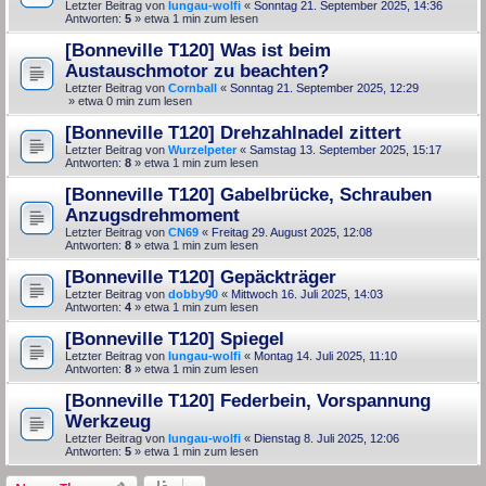
Letzter Beitrag von
lungau-wolfi
«
Sonntag 21. September 2025, 14:36
Antworten:
5
» etwa 1 min zum lesen
[Bonneville T120] Was ist beim
Austauschmotor zu beachten?
Letzter Beitrag von
Cornball
«
Sonntag 21. September 2025, 12:29
» etwa 0 min zum lesen
[Bonneville T120] Drehzahlnadel zittert
Letzter Beitrag von
Wurzelpeter
«
Samstag 13. September 2025, 15:17
Antworten:
8
» etwa 1 min zum lesen
[Bonneville T120] Gabelbrücke, Schrauben
Anzugsdrehmoment
Letzter Beitrag von
CN69
«
Freitag 29. August 2025, 12:08
Antworten:
8
» etwa 1 min zum lesen
[Bonneville T120] Gepäckträger
Letzter Beitrag von
dobby90
«
Mittwoch 16. Juli 2025, 14:03
Antworten:
4
» etwa 1 min zum lesen
[Bonneville T120] Spiegel
Letzter Beitrag von
lungau-wolfi
«
Montag 14. Juli 2025, 11:10
Antworten:
8
» etwa 1 min zum lesen
[Bonneville T120] Federbein, Vorspannung
Werkzeug
Letzter Beitrag von
lungau-wolfi
«
Dienstag 8. Juli 2025, 12:06
Antworten:
5
» etwa 1 min zum lesen