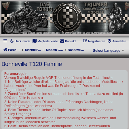
thruxton-forum.de
DAS FORUM! Alles rund um die Triumph Modern Classic Modelle. Das Forum für
die New Bonneville Baureihen ab BJ 2001. Triumph Bonneville, Thruxton,
Scrambler, Bobber, Speed Twin, Street Scrambler, Street Twin, Street Cup, America
und Speedmaster.
Dark mode
Mitgliederkarte
Kontakt
Registrieren
Anmelden
Foren-Übersicht
Technik Forum
Modern Classics - Baujahre ab 2016 [LC]
Bonneville T120 Familie
Select Language
▼
Bonneville T120 Familie
Forumsregeln
Vorweg 5 wichtige Regeln VOR Themeneröffnung in der Technikecke:
1. Nur Beiträge welche direkten Bezug auf die entsprechende Modelltechnik
haben. Auch keine "wer hat was für Erfahrungen". Das kommt in
"Allgemeines".
2. Zuerst über Suchfunktion schauen, ob bereits ein Thema dazu existiert (in
99% der Fälle ist das so).
3. Keine Plauderei oder Diskussionen, Erfahrungs-Nachfragen, keine
Reifenfragen (gibts woanders).
4. Beim Thema bleiben, keine Off-Topics, sachlich bleiben (sparsamer
Smiley-Umgang).
5. Richtiges Unterforum wählen. Unterscheidung zwischen wasser- und
luftgekühlten Modellen beachten.
6. Beim Thema erstellen den Themenpräfix über den Betreff wählen.