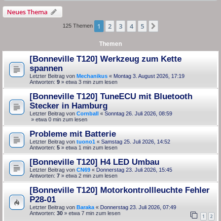
Neues Thema
1
2
3
4
5
Nächste
125 Themen
Themen
[Bonneville T120] Werkzeug zum Kette
spannen
Letzter Beitrag von
Mechanikus
«
Montag 3. August 2026, 17:19
Antworten:
9
» etwa 3 min zum lesen
[Bonneville T120] TuneECU mit Bluetooth
Stecker in Hamburg
Letzter Beitrag von
Cornball
«
Sonntag 26. Juli 2026, 08:59
» etwa 0 min zum lesen
Probleme mit Batterie
Letzter Beitrag von
tuono1
«
Samstag 25. Juli 2026, 14:52
Antworten:
5
» etwa 1 min zum lesen
[Bonneville T120] H4 LED Umbau
Letzter Beitrag von
CN69
«
Donnerstag 23. Juli 2026, 15:45
Antworten:
7
» etwa 2 min zum lesen
[Bonneville T120] Motorkontrollleuchte Fehler
P28-01
Letzter Beitrag von
Baraka
«
Donnerstag 23. Juli 2026, 07:49
Antworten:
30
» etwa 7 min zum lesen
1
2