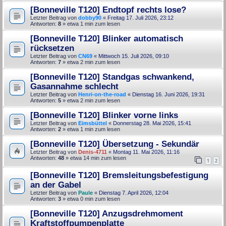
[Bonneville T120] Endtopf rechts lose?
Letzter Beitrag von
dobby90
«
Freitag 17. Juli 2026, 23:12
Antworten:
8
» etwa 1 min zum lesen
[Bonneville T120] Blinker automatisch
rücksetzen
Letzter Beitrag von
CN69
«
Mittwoch 15. Juli 2026, 09:10
Antworten:
7
» etwa 2 min zum lesen
[Bonneville T120] Standgas schwankend,
Gasannahme schlecht
Letzter Beitrag von
Henri-on-the-road
«
Dienstag 16. Juni 2026, 19:31
Antworten:
5
» etwa 2 min zum lesen
[Bonneville T120] Blinker vorne links
Letzter Beitrag von
Eimsbüttel
«
Donnerstag 28. Mai 2026, 15:41
Antworten:
2
» etwa 1 min zum lesen
[Bonneville T120] Übersetzung - Sekundär
Letzter Beitrag von
Denis-4711
«
Montag 11. Mai 2026, 11:16
Antworten:
48
» etwa 14 min zum lesen
1
2
[Bonneville T120] Bremsleitungsbefestigung
an der Gabel
Letzter Beitrag von
Paule
«
Dienstag 7. April 2026, 12:04
Antworten:
3
» etwa 0 min zum lesen
[Bonneville T120] Anzugsdrehmoment
Kraftstoffpumpenplatte