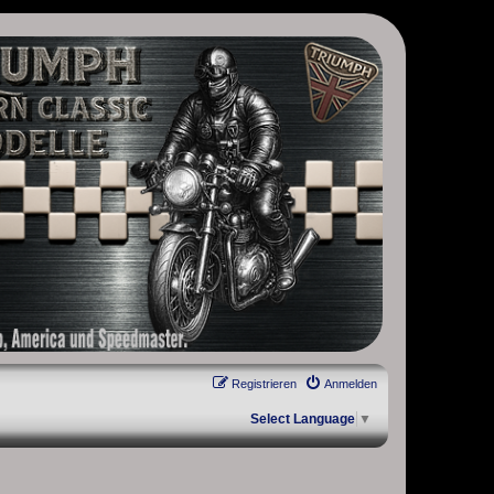
, Scrambler, Bobber, Speed Twin, Street Scrambler, Street Twin,
Registrieren
Anmelden
Select Language
▼