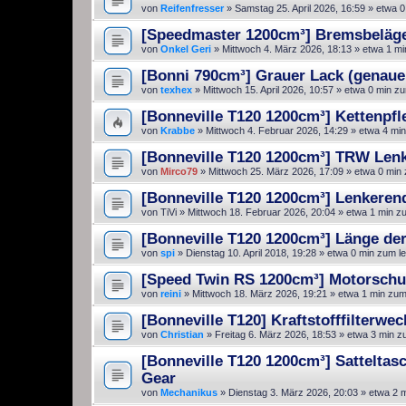
von
Reifenfresser
»
Samstag 25. April 2026, 16:59
» etwa 0
[Speedmaster 1200cm³] Bremsbeläg
von
Onkel Geri
»
Mittwoch 4. März 2026, 18:13
» etwa 1 mi
[Bonni 790cm³] Grauer Lack (genaue
von
texhex
»
Mittwoch 15. April 2026, 10:57
» etwa 0 min zu
[Bonneville T120 1200cm³] Kettenpf
von
Krabbe
»
Mittwoch 4. Februar 2026, 14:29
» etwa 4 min
[Bonneville T120 1200cm³] TRW Lenk
von
Mirco79
»
Mittwoch 25. März 2026, 17:09
» etwa 0 min
[Bonneville T120 1200cm³] Lenkerend
von
TiVi
»
Mittwoch 18. Februar 2026, 20:04
» etwa 1 min z
[Bonneville T120 1200cm³] Länge de
von
spi
»
Dienstag 10. April 2018, 19:28
» etwa 0 min zum l
[Speed Twin RS 1200cm³] Motorschu
von
reini
»
Mittwoch 18. März 2026, 19:21
» etwa 1 min zum
[Bonneville T120] Kraftstofffilterwec
von
Christian
»
Freitag 6. März 2026, 18:53
» etwa 3 min z
[Bonneville T120 1200cm³] Sattelta
Gear
von
Mechanikus
»
Dienstag 3. März 2026, 20:03
» etwa 2 