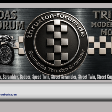
as Forum für die New Bonneville Baureihen ab BJ 2001. Triumph Bonneville, Thruxton
rauberfragen