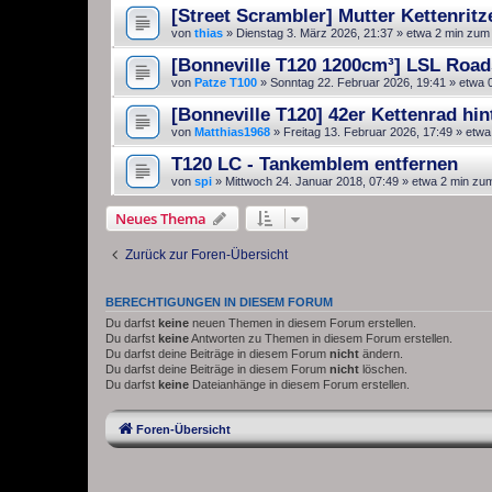
[Street Scrambler] Mutter Kettenritz
von
thias
»
Dienstag 3. März 2026, 21:37
» etwa 2 min zum
[Bonneville T120 1200cm³] LSL Road
von
Patze T100
»
Sonntag 22. Februar 2026, 19:41
» etwa 
[Bonneville T120] 42er Kettenrad hin
von
Matthias1968
»
Freitag 13. Februar 2026, 17:49
» etwa
T120 LC - Tankemblem entfernen
von
spi
»
Mittwoch 24. Januar 2018, 07:49
» etwa 2 min zu
Neues Thema
Zurück zur Foren-Übersicht
BERECHTIGUNGEN IN DIESEM FORUM
Du darfst
keine
neuen Themen in diesem Forum erstellen.
Du darfst
keine
Antworten zu Themen in diesem Forum erstellen.
Du darfst deine Beiträge in diesem Forum
nicht
ändern.
Du darfst deine Beiträge in diesem Forum
nicht
löschen.
Du darfst
keine
Dateianhänge in diesem Forum erstellen.
Foren-Übersicht