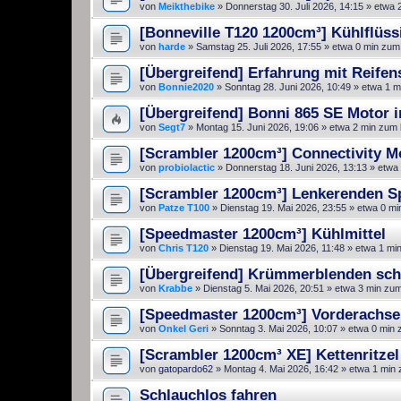
von
Meikthebike
»
Donnerstag 30. Juli 2026, 14:15
» etwa 
[Bonneville T120 1200cm³] Kühlflüss
von
harde
»
Samstag 25. Juli 2026, 17:55
» etwa 0 min zum
[Übergreifend] Erfahrung mit Reifen
von
Bonnie2020
»
Sonntag 28. Juni 2026, 10:49
» etwa 1 m
[Übergreifend] Bonni 865 SE Motor 
von
Segt7
»
Montag 15. Juni 2026, 19:06
» etwa 2 min zum 
[Scrambler 1200cm³] Connectivity M
von
probiolactic
»
Donnerstag 18. Juni 2026, 13:13
» etwa 
[Scrambler 1200cm³] Lenkerenden Sp
von
Patze T100
»
Dienstag 19. Mai 2026, 23:55
» etwa 0 mi
[Speedmaster 1200cm³] Kühlmittel
von
Chris T120
»
Dienstag 19. Mai 2026, 11:48
» etwa 1 mi
[Übergreifend] Krümmerblenden sch
von
Krabbe
»
Dienstag 5. Mai 2026, 20:51
» etwa 3 min zum
[Speedmaster 1200cm³] Vorderachse
von
Onkel Geri
»
Sonntag 3. Mai 2026, 10:07
» etwa 0 min 
[Scrambler 1200cm³ XE] Kettenritzel 
von
gatopardo62
»
Montag 4. Mai 2026, 16:42
» etwa 1 min 
Schlauchlos fahren