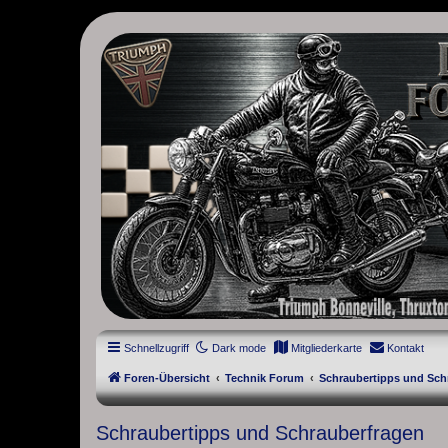
thruxton-forum.de
DAS FORUM! Alles rund um die Triumph Modern Classic Modelle. D
Street Cup, America und Speedmaster.
Schnellzugriff
Dark mode
Mitgliederkarte
Kontakt
Foren-Übersicht
Technik Forum
Schraubertipps und Sch
Schraubertipps und Schrauberfragen