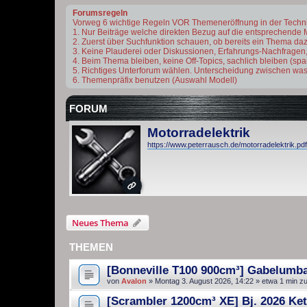
Forumsregeln
Vorweg 6 wichtige Regeln VOR Themeneröffnung in der Techn
1. Nur Beiträge welche direkten Bezug auf die entsprechende 
2. Zuerst über Suchfunktion schauen, ob bereits ein Thema dazu 
3. Keine Plauderei oder Diskussionen, Erfahrungs-Nachfragen,
4. Beim Thema bleiben, keine Off-Topics, sachlich bleiben (s
5. Richtiges Unterforum wählen. Unterscheidung zwischen was
6. Themenpräfix benutzen (Auswahl Modell)
FORUM
Motorradelektrik
https://www.peterrausch.de/motorradelektrik.pdf
Neues Thema
THEMEN
[Bonneville T100 900cm³] Gabelumb
von
Avalon
»
Montag 3. August 2026, 14:22
» etwa 1 min z
[Scrambler 1200cm³ XE] Bj. 2026 Ket