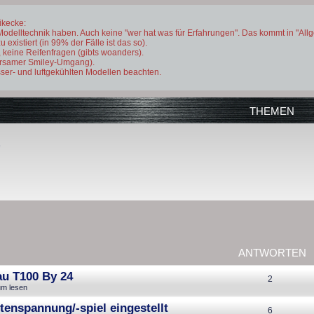
ikecke:
Modelltechnik haben. Auch keine "wer hat was für Erfahrungen". Das kommt in "All
existiert (in 99% der Fälle ist das so).
 keine Reifenfragen (gibts woanders).
parsamer Smiley-Umgang).
ser- und luftgekühlten Modellen beachten.
THEMEN
ANTWORTEN
au T100 By 24
A
2
um lesen
n
tenspannung/-spiel eingestellt
A
6