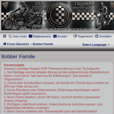
thruxton-forum.de
DAS FORUM! Alles rund um die Triumph Modern Classic Modelle. Das Forum für
die New Bonneville Baureihen ab BJ 2001. Triumph Bonneville, Thruxton,
Scrambler, Bobber, Speed Twin, Street Scrambler, Street Twin, Street Cup, America
und Speedmaster.
Dark mode
Mitgliederkarte
Kontakt
Registrieren
Anmelden
Foren-Übersicht
Bobber Familie
Select Language
▼
Bobber Familie
Forumsregeln
Vorweg 5 wichtige Regeln VOR Themeneröffnung in der Technikecke:
1. Nur Beiträge welche direkten Bezug auf die entsprechende Modelltechnik
haben. Auch keine "wer hat was für Erfahrungen". Das kommt in
"Allgemeines".
2. Zuerst über Suchfunktion schauen, ob bereits ein Thema dazu existiert (in
99% der Fälle ist das so).
3. Keine Plauderei oder Diskussionen, Erfahrungs-Nachfragen, keine
Reifenfragen (gibts woanders).
4. Beim Thema bleiben, keine Off-Topics, sachlich bleiben (sparsamer
Smiley-Umgang).
5. Richtiges Unterforum wählen. Unterscheidung zwischen wasser- und
luftgekühlten Modellen beachten.
6. Beim Thema erstellen den Themenpräfix über den Betreff wählen.