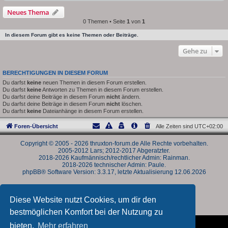
Neues Thema
0 Themen • Seite
1
von
1
In diesem Forum gibt es keine Themen oder Beiträge.
Gehe zu
BERECHTIGUNGEN IN DIESEM FORUM
Du darfst
keine
neuen Themen in diesem Forum erstellen.
Du darfst
keine
Antworten zu Themen in diesem Forum erstellen.
Du darfst deine Beiträge in diesem Forum
nicht
ändern.
Du darfst deine Beiträge in diesem Forum
nicht
löschen.
Du darfst
keine
Dateianhänge in diesem Forum erstellen.
Foren-Übersicht
Alle Zeiten sind
UTC+02:00
Copyright © 2005 - 2026 thruxton-forum.de Alle Rechte vorbehalten.
2005-2012 Lars; 2012-2017 Abgeratzter.
2018-2026 Kaufmännisch/rechtlicher Admin: Rainman.
2018-2026 technischer Admin: Paule.
phpBB® Software Version: 3.3.17, letzte Aktualisierung 12.06.2026
Powered by
phpBB
® Forum Software © phpBB Limited
Deutsche Übersetzung durch
phpBB.de
Diese Website nutzt Cookies, um dir den
Datenschutz
|
Nutzungsbedingungen
bestmöglichen Komfort bei der Nutzung zu
bieten.
Mehr erfahren