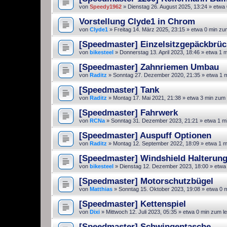
von
Speedy1962
»
Dienstag 26. August 2025, 13:24
» etwa 
Vorstellung Clyde1 in Chrom
von
Clyde1
»
Freitag 14. März 2025, 23:15
» etwa 0 min zu
[Speedmaster] Einzelsitzgepäckbrüc
von
bikesteel
»
Donnerstag 13. April 2023, 18:46
» etwa 1 m
[Speedmaster] Zahnriemen Umbau
von
Raditz
»
Sonntag 27. Dezember 2020, 21:35
» etwa 1 
[Speedmaster] Tank
von
Raditz
»
Montag 17. Mai 2021, 21:38
» etwa 3 min zum 
[Speedmaster] Fahrwerk
von
RCNa
»
Sonntag 31. Dezember 2023, 21:21
» etwa 1 m
[Speedmaster] Auspuff Optionen
von
Raditz
»
Montag 12. September 2022, 18:09
» etwa 1 m
[Speedmaster] Windshield Halterun
von
bikesteel
»
Dienstag 12. Dezember 2023, 18:00
» etwa
[Speedmaster] Motorschutzbügel
von
Matthias
»
Sonntag 15. Oktober 2023, 19:08
» etwa 0 
[Speedmaster] Kettenspiel
von
Dixi
»
Mittwoch 12. Juli 2023, 05:35
» etwa 0 min zum l
[Speedmaster] Schwingentasche