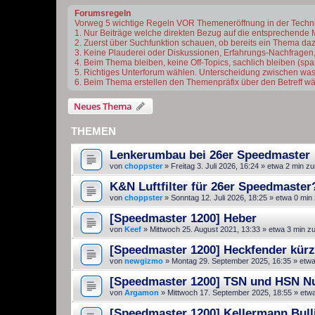
Forumsregeln
Vorweg 5 wichtige Regeln VOR Themeneröffnung in der Techn
1. Nur Beiträge welche direkten Bezug auf die entsprechende 
2. Zuerst über Suchfunktion schauen, ob bereits ein Thema dazu 
3. Keine Plauderei oder Diskussionen, Erfahrungs-Nachfragen,
4. Beim Thema bleiben, keine Off-Topics, sachlich bleiben (s
5. Richtiges Unterforum wählen. Unterscheidung zwischen was
6. Beim Thema erstellen den Themenpräfix über den Betreff wä
Neues Thema
THEMEN
Lenkerumbau bei 26er Speedmaster
von
choppster
»
Freitag 3. Juli 2026, 16:24
» etwa 2 min zu
K&N Luftfilter für 26er Speedmaster
von
choppster
»
Sonntag 12. Juli 2026, 18:25
» etwa 0 min
[Speedmaster 1200] Heber
von
Keef
»
Mittwoch 25. August 2021, 13:33
» etwa 3 min z
[Speedmaster 1200] Heckfender kür
von
newgizmo
»
Montag 29. September 2025, 16:35
» etwa
[Speedmaster 1200] TSN und HSN N
von
Argamon
»
Mittwoch 17. September 2025, 18:55
» etwa
[Speedmaster 1200] Kellermann Bull