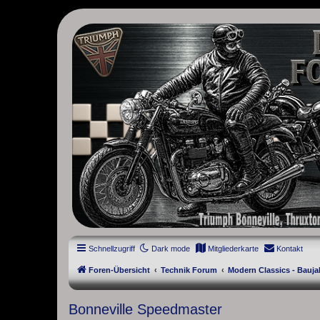
thruxton-forum.de
DAS FORUM! Alles rund um die Triumph Modern Classic Modelle. D
Street Cup, America und Speedmaster.
Schnellzugriff
Dark mode
Mitgliederkarte
Kontakt
Foren-Übersicht
Technik Forum
Modern Classics - Bauja
Bonneville Speedmaster