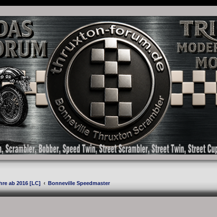
as Forum für die New Bonneville Baureihen ab BJ 2001. Triumph Bonneville, Thruxton
hre ab 2016 [LC]
Bonneville Speedmaster