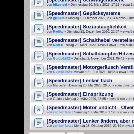
von
bikesteel
»
Donnerstag 30. März 2023, 17:12
» etwa 1 
[Speedmaster] Gepäcksysteme
von
jgenius
»
Montag 10. Oktober 2022, 23:34
» etwa 2 mi
[Speedmaster] Soziustauglichkeit
von
Raditz
»
Dienstag 22. Dezember 2020, 22:57
» etwa 8 
[Speedmaster] Schalthebel verstell
von
Keef
»
Freitag 25. März 2022, 13:08
» etwa 1 min zum 
[Speedmaster] Schalldämpfer/Hitzesc
von
Guido1962
»
Dienstag 2. November 2021, 09:41
» etwa
[Speedmaster] Motorgeräusch Ventil
von
Guido1962
»
Mittwoch 21. Juli 2021, 10:38
» etwa 1 mi
[Speedmaster] Lenker flach
von
Martin79
»
Dienstag 26. Mai 2020, 20:50
» etwa 3 min z
[Speedmaster] Einspritzung
von
Guido
»
Montag 2. März 2020, 15:55
» etwa 0 min zum 
[Speedmaster] Motor undicht - Ölver
von
zehbehfara
»
Samstag 18. Mai 2019, 17:26
» etwa 7 mi
[Speedmaster] Lenker ändern, aber 
von
zehbehfara
»
Montag 28. Oktober 2019, 21:19
» etwa 1