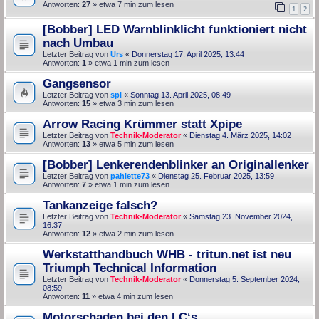
Antworten:
27
» etwa 7 min zum lesen
1
2
[Bobber] LED Warnblinklicht funktioniert nicht
nach Umbau
Letzter Beitrag von
Urs
«
Donnerstag 17. April 2025, 13:44
Antworten:
1
» etwa 1 min zum lesen
Gangsensor
Letzter Beitrag von
spi
«
Sonntag 13. April 2025, 08:49
Antworten:
15
» etwa 3 min zum lesen
Arrow Racing Krümmer statt Xpipe
Letzter Beitrag von
Technik-Moderator
«
Dienstag 4. März 2025, 14:02
Antworten:
13
» etwa 5 min zum lesen
[Bobber] Lenkerendenblinker an Originallenker
Letzter Beitrag von
pahlette73
«
Dienstag 25. Februar 2025, 13:59
Antworten:
7
» etwa 1 min zum lesen
Tankanzeige falsch?
Letzter Beitrag von
Technik-Moderator
«
Samstag 23. November 2024,
16:37
Antworten:
12
» etwa 2 min zum lesen
Werkstatthandbuch WHB - tritun.net ist neu
Triumph Technical Information
Letzter Beitrag von
Technik-Moderator
«
Donnerstag 5. September 2024,
08:59
Antworten:
11
» etwa 4 min zum lesen
Motorschaden bei den LC‘s