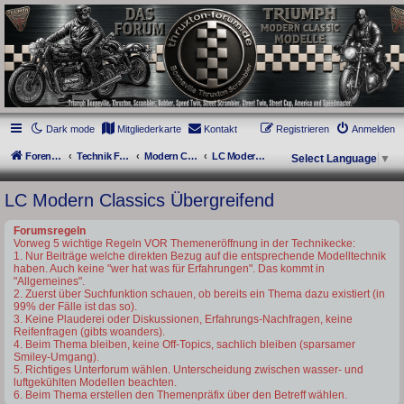
thruxton-forum.de
DAS FORUM! Alles rund um die Triumph Modern Classic Modelle. Das Forum für
die New Bonneville Baureihen ab BJ 2001. Triumph Bonneville, Thruxton,
Scrambler, Bobber, Speed Twin, Street Scrambler, Street Twin, Street Cup, America
und Speedmaster.
Dark mode
Mitgliederkarte
Kontakt
Registrieren
Anmelden
Foren-Übersicht
Technik Forum
Modern Classics - Baujahre ab 2016 [LC]
LC Modern Classics Übergreifend
Select Language
▼
LC Modern Classics Übergreifend
Forumsregeln
Vorweg 5 wichtige Regeln VOR Themeneröffnung in der Technikecke:
1. Nur Beiträge welche direkten Bezug auf die entsprechende Modelltechnik
haben. Auch keine "wer hat was für Erfahrungen". Das kommt in
"Allgemeines".
2. Zuerst über Suchfunktion schauen, ob bereits ein Thema dazu existiert (in
99% der Fälle ist das so).
3. Keine Plauderei oder Diskussionen, Erfahrungs-Nachfragen, keine
Reifenfragen (gibts woanders).
4. Beim Thema bleiben, keine Off-Topics, sachlich bleiben (sparsamer
Smiley-Umgang).
5. Richtiges Unterforum wählen. Unterscheidung zwischen wasser- und
luftgekühlten Modellen beachten.
6. Beim Thema erstellen den Themenpräfix über den Betreff wählen.