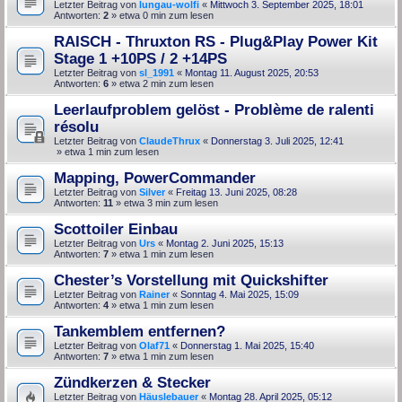
Letzter Beitrag von
lungau-wolfi
«
Mittwoch 3. September 2025, 18:01
Antworten:
2
» etwa 0 min zum lesen
RAISCH - Thruxton RS - Plug&Play Power Kit
Stage 1 +10PS / 2 +14PS
Letzter Beitrag von
sl_1991
«
Montag 11. August 2025, 20:53
Antworten:
6
» etwa 2 min zum lesen
Leerlaufproblem gelöst - Problème de ralenti
résolu
Letzter Beitrag von
ClaudeThrux
«
Donnerstag 3. Juli 2025, 12:41
» etwa 1 min zum lesen
Mapping, PowerCommander
Letzter Beitrag von
Silver
«
Freitag 13. Juni 2025, 08:28
Antworten:
11
» etwa 3 min zum lesen
Scottoiler Einbau
Letzter Beitrag von
Urs
«
Montag 2. Juni 2025, 15:13
Antworten:
7
» etwa 1 min zum lesen
Chester’s Vorstellung mit Quickshifter
Letzter Beitrag von
Rainer
«
Sonntag 4. Mai 2025, 15:09
Antworten:
4
» etwa 1 min zum lesen
Tankemblem entfernen?
Letzter Beitrag von
Olaf71
«
Donnerstag 1. Mai 2025, 15:40
Antworten:
7
» etwa 1 min zum lesen
Zündkerzen & Stecker
Letzter Beitrag von
Häuslebauer
«
Montag 28. April 2025, 05:12