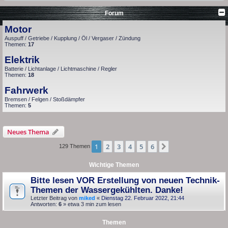
Forum
Motor
Auspuff / Getriebe / Kupplung / Öl / Vergaser / Zündung
Themen:
17
Elektrik
Batterie / Lichtanlage / Lichtmaschine / Regler
Themen:
18
Fahrwerk
Bremsen / Felgen / Stoßdämpfer
Themen:
5
Neues Thema
1
2
3
4
5
6
Nächste
129 Themen
Wichtige Themen
Bitte lesen VOR Erstellung von neuen Technik-
Themen der Wassergekühlten. Danke!
Letzter Beitrag von
miked
«
Dienstag 22. Februar 2022, 21:44
Antworten:
6
» etwa 3 min zum lesen
Themen