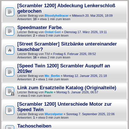
[Scrambler 1200] Abdeckung Lenkerschloß
gebrochen
Letzter Beitrag von
Bloodyhellracer
«
Mittwoch 20. Mai 2026, 18:09
Antworten:
10
» etwa 1 min zum lesen
Speedmaster Farbe.
Letzter Beitrag von
Onkel Geri
«
Dienstag 17. März 2026, 19:11
Antworten:
2
» etwa 0 min zum lesen
[Street Scrambler] Sitzbänke untereinander
tauschbar?
Letzter Beitrag von
TiVi
«
Freitag 6. Februar 2026, 09:52
Antworten:
16
» etwa 2 min zum lesen
[Speed Twin 1200] Scrambler Auspuff an
2019er
Letzter Beitrag von
Mo_Berlin
«
Montag 12. Januar 2026, 21:18
Antworten:
2
» etwa 1 min zum lesen
Link zum Ersatzteile Katalog (Originalteile)
Letzter Beitrag von
Paule
«
Montag 5. Januar 2026, 06:57
» etwa 0 min zum lesen
[Scrambler 1200] Unterschiede Motor zur
Speed Twin
Letzter Beitrag von
Wurzelpeter
«
Sonntag 7. September 2025, 22:06
Antworten:
1
» etwa 0 min zum lesen
Tachoscheiben