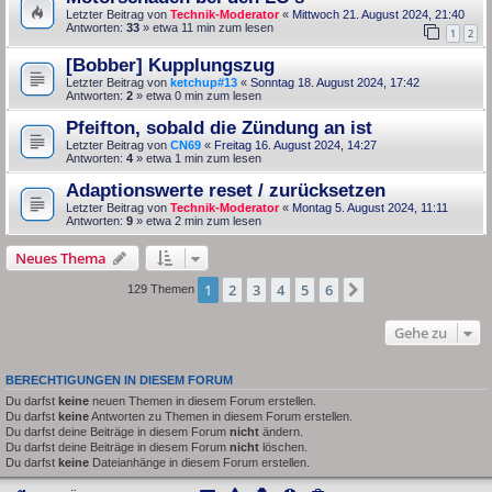
Letzter Beitrag von
Technik-Moderator
«
Mittwoch 21. August 2024, 21:40
Antworten:
33
» etwa 11 min zum lesen
1
2
[Bobber] Kupplungszug
Letzter Beitrag von
ketchup#13
«
Sonntag 18. August 2024, 17:42
Antworten:
2
» etwa 0 min zum lesen
Pfeifton, sobald die Zündung an ist
Letzter Beitrag von
CN69
«
Freitag 16. August 2024, 14:27
Antworten:
4
» etwa 1 min zum lesen
Adaptionswerte reset / zurücksetzen
Letzter Beitrag von
Technik-Moderator
«
Montag 5. August 2024, 11:11
Antworten:
9
» etwa 2 min zum lesen
Neues Thema
1
2
3
4
5
6
Nächste
129 Themen
Gehe zu
BERECHTIGUNGEN IN DIESEM FORUM
Du darfst
keine
neuen Themen in diesem Forum erstellen.
Du darfst
keine
Antworten zu Themen in diesem Forum erstellen.
Du darfst deine Beiträge in diesem Forum
nicht
ändern.
Du darfst deine Beiträge in diesem Forum
nicht
löschen.
Du darfst
keine
Dateianhänge in diesem Forum erstellen.