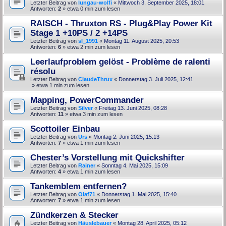
Letzter Beitrag von
lungau-wolfi
«
Mittwoch 3. September 2025, 18:01
Antworten:
2
» etwa 0 min zum lesen
RAISCH - Thruxton RS - Plug&Play Power Kit
Stage 1 +10PS / 2 +14PS
Letzter Beitrag von
sl_1991
«
Montag 11. August 2025, 20:53
Antworten:
6
» etwa 2 min zum lesen
Leerlaufproblem gelöst - Problème de ralenti
résolu
Letzter Beitrag von
ClaudeThrux
«
Donnerstag 3. Juli 2025, 12:41
» etwa 1 min zum lesen
Mapping, PowerCommander
Letzter Beitrag von
Silver
«
Freitag 13. Juni 2025, 08:28
Antworten:
11
» etwa 3 min zum lesen
Scottoiler Einbau
Letzter Beitrag von
Urs
«
Montag 2. Juni 2025, 15:13
Antworten:
7
» etwa 1 min zum lesen
Chester’s Vorstellung mit Quickshifter
Letzter Beitrag von
Rainer
«
Sonntag 4. Mai 2025, 15:09
Antworten:
4
» etwa 1 min zum lesen
Tankemblem entfernen?
Letzter Beitrag von
Olaf71
«
Donnerstag 1. Mai 2025, 15:40
Antworten:
7
» etwa 1 min zum lesen
Zündkerzen & Stecker
Letzter Beitrag von
Häuslebauer
«
Montag 28. April 2025, 05:12