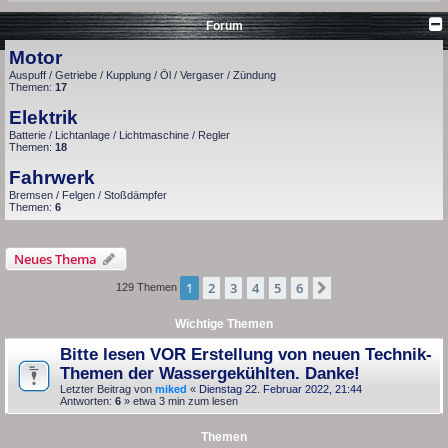
Forum
Motor
Auspuff / Getriebe / Kupplung / Öl / Vergaser / Zündung
Themen:
17
Elektrik
Batterie / Lichtanlage / Lichtmaschine / Regler
Themen:
18
Fahrwerk
Bremsen / Felgen / Stoßdämpfer
Themen:
6
Neues Thema
1
2
3
4
5
6
Nächste
129 Themen
Wichtige Themen
Bitte lesen VOR Erstellung von neuen Technik-
Themen der Wassergekühlten. Danke!
Letzter Beitrag von
miked
«
Dienstag 22. Februar 2022, 21:44
Antworten:
6
» etwa 3 min zum lesen
Themen