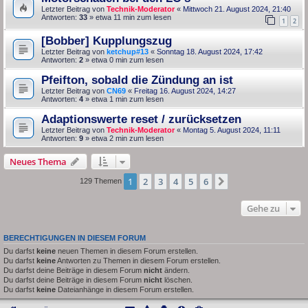
Letzter Beitrag von
Technik-Moderator
«
Mittwoch 21. August 2024, 21:40
Antworten:
33
» etwa 11 min zum lesen
1
2
[Bobber] Kupplungszug
Letzter Beitrag von
ketchup#13
«
Sonntag 18. August 2024, 17:42
Antworten:
2
» etwa 0 min zum lesen
Pfeifton, sobald die Zündung an ist
Letzter Beitrag von
CN69
«
Freitag 16. August 2024, 14:27
Antworten:
4
» etwa 1 min zum lesen
Adaptionswerte reset / zurücksetzen
Letzter Beitrag von
Technik-Moderator
«
Montag 5. August 2024, 11:11
Antworten:
9
» etwa 2 min zum lesen
Neues Thema
1
2
3
4
5
6
Nächste
129 Themen
Gehe zu
BERECHTIGUNGEN IN DIESEM FORUM
Du darfst
keine
neuen Themen in diesem Forum erstellen.
Du darfst
keine
Antworten zu Themen in diesem Forum erstellen.
Du darfst deine Beiträge in diesem Forum
nicht
ändern.
Du darfst deine Beiträge in diesem Forum
nicht
löschen.
Du darfst
keine
Dateianhänge in diesem Forum erstellen.