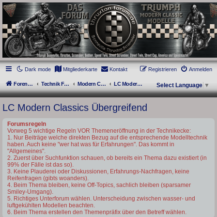
thruxton-forum.de
DAS FORUM! Alles rund um die Triumph Modern Classic Modelle. Das Forum für
die New Bonneville Baureihen ab BJ 2001. Triumph Bonneville, Thruxton,
Scrambler, Bobber, Speed Twin, Street Scrambler, Street Twin, Street Cup, America
und Speedmaster.
Dark mode
Mitgliederkarte
Kontakt
Registrieren
Anmelden
Foren-Übersicht
Technik Forum
Modern Classics - Baujahre ab 2016 [LC]
LC Modern Classics Übergreifend
Select Language
▼
LC Modern Classics Übergreifend
Forumsregeln
Vorweg 5 wichtige Regeln VOR Themeneröffnung in der Technikecke:
1. Nur Beiträge welche direkten Bezug auf die entsprechende Modelltechnik
haben. Auch keine "wer hat was für Erfahrungen". Das kommt in
"Allgemeines".
2. Zuerst über Suchfunktion schauen, ob bereits ein Thema dazu existiert (in
99% der Fälle ist das so).
3. Keine Plauderei oder Diskussionen, Erfahrungs-Nachfragen, keine
Reifenfragen (gibts woanders).
4. Beim Thema bleiben, keine Off-Topics, sachlich bleiben (sparsamer
Smiley-Umgang).
5. Richtiges Unterforum wählen. Unterscheidung zwischen wasser- und
luftgekühlten Modellen beachten.
6. Beim Thema erstellen den Themenpräfix über den Betreff wählen.