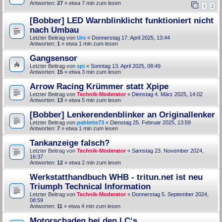
Antworten:
27
» etwa 7 min zum lesen
1
2
[Bobber] LED Warnblinklicht funktioniert nicht
nach Umbau
Letzter Beitrag von
Urs
«
Donnerstag 17. April 2025, 13:44
Antworten:
1
» etwa 1 min zum lesen
Gangsensor
Letzter Beitrag von
spi
«
Sonntag 13. April 2025, 08:49
Antworten:
15
» etwa 3 min zum lesen
Arrow Racing Krümmer statt Xpipe
Letzter Beitrag von
Technik-Moderator
«
Dienstag 4. März 2025, 14:02
Antworten:
13
» etwa 5 min zum lesen
[Bobber] Lenkerendenblinker an Originallenker
Letzter Beitrag von
pahlette73
«
Dienstag 25. Februar 2025, 13:59
Antworten:
7
» etwa 1 min zum lesen
Tankanzeige falsch?
Letzter Beitrag von
Technik-Moderator
«
Samstag 23. November 2024,
16:37
Antworten:
12
» etwa 2 min zum lesen
Werkstatthandbuch WHB - tritun.net ist neu
Triumph Technical Information
Letzter Beitrag von
Technik-Moderator
«
Donnerstag 5. September 2024,
08:59
Antworten:
11
» etwa 4 min zum lesen
Motorschaden bei den LC‘s