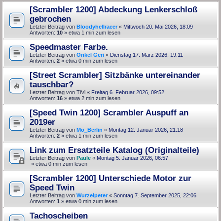
[Scrambler 1200] Abdeckung Lenkerschloß
gebrochen
Letzter Beitrag von
Bloodyhellracer
«
Mittwoch 20. Mai 2026, 18:09
Antworten:
10
» etwa 1 min zum lesen
Speedmaster Farbe.
Letzter Beitrag von
Onkel Geri
«
Dienstag 17. März 2026, 19:11
Antworten:
2
» etwa 0 min zum lesen
[Street Scrambler] Sitzbänke untereinander
tauschbar?
Letzter Beitrag von
TiVi
«
Freitag 6. Februar 2026, 09:52
Antworten:
16
» etwa 2 min zum lesen
[Speed Twin 1200] Scrambler Auspuff an
2019er
Letzter Beitrag von
Mo_Berlin
«
Montag 12. Januar 2026, 21:18
Antworten:
2
» etwa 1 min zum lesen
Link zum Ersatzteile Katalog (Originalteile)
Letzter Beitrag von
Paule
«
Montag 5. Januar 2026, 06:57
» etwa 0 min zum lesen
[Scrambler 1200] Unterschiede Motor zur
Speed Twin
Letzter Beitrag von
Wurzelpeter
«
Sonntag 7. September 2025, 22:06
Antworten:
1
» etwa 0 min zum lesen
Tachoscheiben