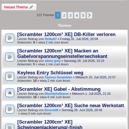
Neues Thema
1
2
3
4
5
Nächste
123 Themen
Themen
[Scrambler 1200cm³ XE] DB-Killer verloren
Letzter Beitrag von
Strike67
«
Freitag 31. Juli 2026, 20:08
Antworten:
8
» etwa 2 min zum lesen
[Scrambler 1200cm³ XE] Macken an
Gabelvorspannungseinstellersechskant
Letzter Beitrag von
silent grey
«
Samstag 18. Juli 2026, 10:15
Antworten:
5
» etwa 1 min zum lesen
Keyless Entry Schlüssel weg
Letzter Beitrag von
Taunus Scrambler
«
Mittwoch 15. Juli 2026, 22:57
Antworten:
10
» etwa 2 min zum lesen
[Scrambler XE] Gabel - Abstimmung
Letzter Beitrag von
Bloodyhellracer
«
Mittwoch 1. Juli 2026, 21:26
Antworten:
16
» etwa 6 min zum lesen
[Scrambler 1200cm³ XE] Suche neue Werkstatt
Letzter Beitrag von
BonnieM
«
Sonntag 28. Juni 2026, 20:46
» etwa 0 min zum lesen
[Scrambler 1200cm³ XE]
Schwingenlackierung/-finish