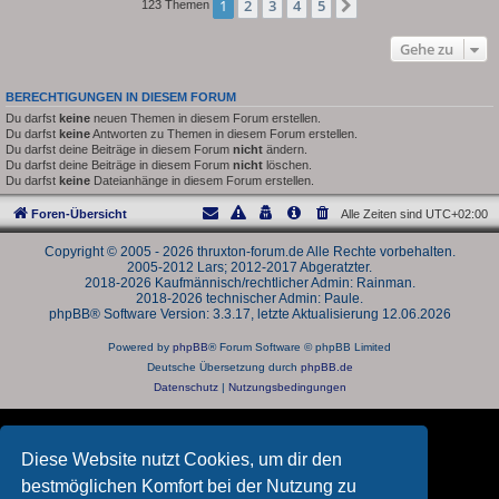
1
2
3
4
5
Nächste
123 Themen
Gehe zu
BERECHTIGUNGEN IN DIESEM FORUM
Du darfst
keine
neuen Themen in diesem Forum erstellen.
Du darfst
keine
Antworten zu Themen in diesem Forum erstellen.
Du darfst deine Beiträge in diesem Forum
nicht
ändern.
Du darfst deine Beiträge in diesem Forum
nicht
löschen.
Du darfst
keine
Dateianhänge in diesem Forum erstellen.
Foren-Übersicht
Alle Zeiten sind
UTC+02:00
Copyright © 2005 - 2026 thruxton-forum.de Alle Rechte vorbehalten.
2005-2012 Lars; 2012-2017 Abgeratzter.
2018-2026 Kaufmännisch/rechtlicher Admin: Rainman.
2018-2026 technischer Admin: Paule.
phpBB® Software Version: 3.3.17, letzte Aktualisierung 12.06.2026
Powered by
phpBB
® Forum Software © phpBB Limited
Deutsche Übersetzung durch
phpBB.de
Datenschutz
|
Nutzungsbedingungen
Diese Website nutzt Cookies, um dir den
bestmöglichen Komfort bei der Nutzung zu