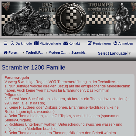
thruxton-forum.de
DAS FORUM! Alles rund um die Triumph Modern Classic Modelle. Das Forum für
die New Bonneville Baureihen ab BJ 2001. Triumph Bonneville, Thruxton,
Scrambler, Bobber, Speed Twin, Street Scrambler, Street Twin, Street Cup, America
und Speedmaster.
Dark mode
Mitgliederkarte
Kontakt
Registrieren
Anmelden
Foren-Übersicht
Technik Forum
Modern Classics - Baujahre ab 2016 [LC]
Scrambler 1200 Familie
Select Language
▼
Scrambler 1200 Familie
Forumsregeln
Vorweg 5 wichtige Regeln VOR Themeneröffnung in der Technikecke:
1. Nur Beiträge welche direkten Bezug auf die entsprechende Modelltechnik
haben. Auch keine "wer hat was für Erfahrungen". Das kommt in
"Allgemeines".
2. Zuerst über Suchfunktion schauen, ob bereits ein Thema dazu existiert (in
99% der Fälle ist das so).
3. Keine Plauderei oder Diskussionen, Erfahrungs-Nachfragen, keine
Reifenfragen (gibts woanders).
4. Beim Thema bleiben, keine Off-Topics, sachlich bleiben (sparsamer
Smiley-Umgang).
5. Richtiges Unterforum wählen. Unterscheidung zwischen wasser- und
luftgekühlten Modellen beachten.
6. Beim Thema erstellen den Themenpräfix über den Betreff wählen.