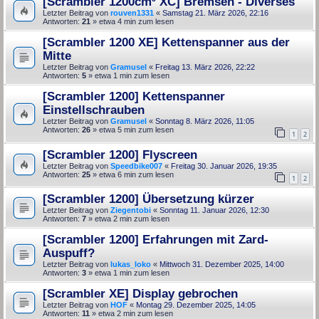
[Scrambler 1200cm³ XC] Bremsen - Diverses
Letzter Beitrag von
rouven1331
«
Samstag 21. März 2026, 22:16
Antworten:
21
» etwa 4 min zum lesen
[Scrambler 1200 XE] Kettenspanner aus der
Mitte
Letzter Beitrag von
Gramusel
«
Freitag 13. März 2026, 22:22
Antworten:
5
» etwa 1 min zum lesen
[Scrambler 1200] Kettenspanner
Einstellschrauben
Letzter Beitrag von
Gramusel
«
Sonntag 8. März 2026, 11:05
Antworten:
26
» etwa 5 min zum lesen
1
2
[Scrambler 1200] Flyscreen
Letzter Beitrag von
Speedbike007
«
Freitag 30. Januar 2026, 19:35
Antworten:
25
» etwa 6 min zum lesen
1
2
[Scrambler 1200] Übersetzung kürzer
Letzter Beitrag von
Ziegentobi
«
Sonntag 11. Januar 2026, 12:30
Antworten:
7
» etwa 2 min zum lesen
[Scrambler 1200] Erfahrungen mit Zard-
Auspuff?
Letzter Beitrag von
lukas_loko
«
Mittwoch 31. Dezember 2025, 14:00
Antworten:
3
» etwa 1 min zum lesen
[Scrambler XE] Display gebrochen
Letzter Beitrag von
HOF
«
Montag 29. Dezember 2025, 14:05
Antworten:
11
» etwa 2 min zum lesen