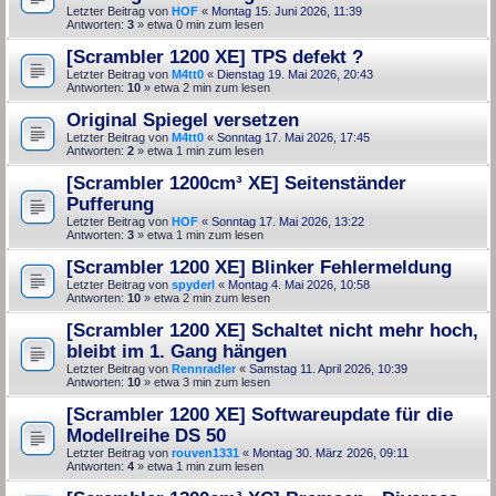
Letzter Beitrag von
HOF
«
Montag 15. Juni 2026, 11:39
Antworten:
3
» etwa 0 min zum lesen
[Scrambler 1200 XE] TPS defekt ?
Letzter Beitrag von
M4tt0
«
Dienstag 19. Mai 2026, 20:43
Antworten:
10
» etwa 2 min zum lesen
Original Spiegel versetzen
Letzter Beitrag von
M4tt0
«
Sonntag 17. Mai 2026, 17:45
Antworten:
2
» etwa 1 min zum lesen
[Scrambler 1200cm³ XE] Seitenständer
Pufferung
Letzter Beitrag von
HOF
«
Sonntag 17. Mai 2026, 13:22
Antworten:
3
» etwa 1 min zum lesen
[Scrambler 1200 XE] Blinker Fehlermeldung
Letzter Beitrag von
spyderl
«
Montag 4. Mai 2026, 10:58
Antworten:
10
» etwa 2 min zum lesen
[Scrambler 1200 XE] Schaltet nicht mehr hoch,
bleibt im 1. Gang hängen
Letzter Beitrag von
Rennradler
«
Samstag 11. April 2026, 10:39
Antworten:
10
» etwa 3 min zum lesen
[Scrambler 1200 XE] Softwareupdate für die
Modellreihe DS 50
Letzter Beitrag von
rouven1331
«
Montag 30. März 2026, 09:11
Antworten:
4
» etwa 1 min zum lesen