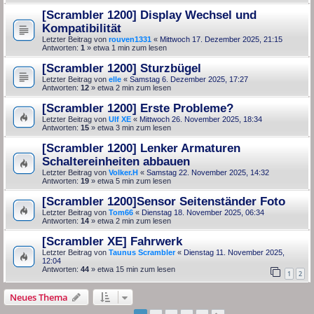
[Scrambler 1200] Display Wechsel und
Kompatibilität
Letzter Beitrag von
rouven1331
«
Mittwoch 17. Dezember 2025, 21:15
Antworten:
1
» etwa 1 min zum lesen
[Scrambler 1200] Sturzbügel
Letzter Beitrag von
elle
«
Samstag 6. Dezember 2025, 17:27
Antworten:
12
» etwa 2 min zum lesen
[Scrambler 1200] Erste Probleme?
Letzter Beitrag von
Ulf XE
«
Mittwoch 26. November 2025, 18:34
Antworten:
15
» etwa 3 min zum lesen
[Scrambler 1200] Lenker Armaturen
Schaltereinheiten abbauen
Letzter Beitrag von
Volker.H
«
Samstag 22. November 2025, 14:32
Antworten:
19
» etwa 5 min zum lesen
[Scrambler 1200]Sensor Seitenständer Foto
Letzter Beitrag von
Tom66
«
Dienstag 18. November 2025, 06:34
Antworten:
14
» etwa 2 min zum lesen
[Scrambler XE] Fahrwerk
Letzter Beitrag von
Taunus Scrambler
«
Dienstag 11. November 2025,
12:04
Antworten:
44
» etwa 15 min zum lesen
1
2
Neues Thema