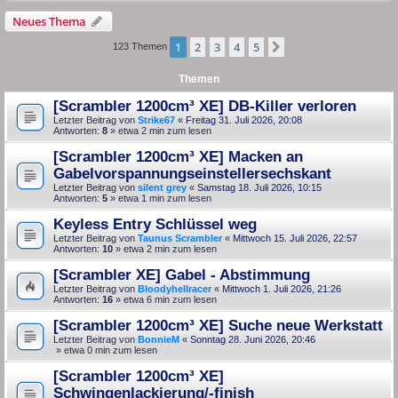
Neues Thema
1
2
3
4
5
Nächste
123 Themen
Themen
[Scrambler 1200cm³ XE] DB-Killer verloren
Letzter Beitrag von
Strike67
«
Freitag 31. Juli 2026, 20:08
Antworten:
8
» etwa 2 min zum lesen
[Scrambler 1200cm³ XE] Macken an
Gabelvorspannungseinstellersechskant
Letzter Beitrag von
silent grey
«
Samstag 18. Juli 2026, 10:15
Antworten:
5
» etwa 1 min zum lesen
Keyless Entry Schlüssel weg
Letzter Beitrag von
Taunus Scrambler
«
Mittwoch 15. Juli 2026, 22:57
Antworten:
10
» etwa 2 min zum lesen
[Scrambler XE] Gabel - Abstimmung
Letzter Beitrag von
Bloodyhellracer
«
Mittwoch 1. Juli 2026, 21:26
Antworten:
16
» etwa 6 min zum lesen
[Scrambler 1200cm³ XE] Suche neue Werkstatt
Letzter Beitrag von
BonnieM
«
Sonntag 28. Juni 2026, 20:46
» etwa 0 min zum lesen
[Scrambler 1200cm³ XE]
Schwingenlackierung/-finish