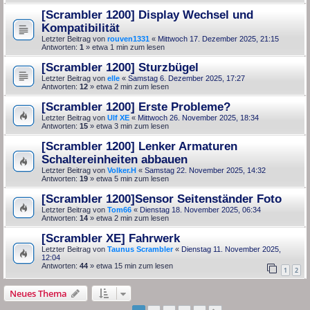
[Scrambler 1200] Display Wechsel und
Kompatibilität
Letzter Beitrag von
rouven1331
«
Mittwoch 17. Dezember 2025, 21:15
Antworten:
1
» etwa 1 min zum lesen
[Scrambler 1200] Sturzbügel
Letzter Beitrag von
elle
«
Samstag 6. Dezember 2025, 17:27
Antworten:
12
» etwa 2 min zum lesen
[Scrambler 1200] Erste Probleme?
Letzter Beitrag von
Ulf XE
«
Mittwoch 26. November 2025, 18:34
Antworten:
15
» etwa 3 min zum lesen
[Scrambler 1200] Lenker Armaturen
Schaltereinheiten abbauen
Letzter Beitrag von
Volker.H
«
Samstag 22. November 2025, 14:32
Antworten:
19
» etwa 5 min zum lesen
[Scrambler 1200]Sensor Seitenständer Foto
Letzter Beitrag von
Tom66
«
Dienstag 18. November 2025, 06:34
Antworten:
14
» etwa 2 min zum lesen
[Scrambler XE] Fahrwerk
Letzter Beitrag von
Taunus Scrambler
«
Dienstag 11. November 2025,
12:04
Antworten:
44
» etwa 15 min zum lesen
1
2
Neues Thema