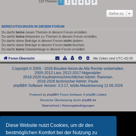
1
2
3
4
5
Nächste
123 Themen
Gehe zu
BERECHTIGUNGEN IN DIESEM FORUM
Du darfst
keine
neuen Themen in diesem Forum erstellen.
Du darfst
keine
Antworten zu Themen in diesem Forum erstellen.
Du darfst deine Beiträge in diesem Forum
nicht
ändern.
Du darfst deine Beiträge in diesem Forum
nicht
löschen.
Du darfst
keine
Dateianhänge in diesem Forum erstellen.
Foren-Übersicht
Alle Zeiten sind
UTC+02:00
Copyright © 2005 - 2026 thruxton-forum.de Alle Rechte vorbehalten.
2005-2012 Lars; 2012-2017 Abgeratzter.
2018-2026 Kaufmännisch/rechtlicher Admin: Rainman.
2018-2026 technischer Admin: Paule.
phpBB® Software Version: 3.3.17, letzte Aktualisierung 12.06.2026
Powered by
phpBB
® Forum Software © phpBB Limited
Deutsche Übersetzung durch
phpBB.de
Datenschutz
|
Nutzungsbedingungen
Diese Website nutzt Cookies, um dir den
bestmöglichen Komfort bei der Nutzung zu