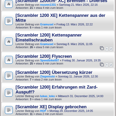
[Scrambler 1200cm³ XC] Bremsen - Diverses
Letzter Beitrag von
rouven1331
«
Samstag 21. März 2026, 22:16
Antworten:
21
» etwa 4 min zum lesen
[Scrambler 1200 XE] Kettenspanner aus der
Mitte
Letzter Beitrag von
Gramusel
«
Freitag 13. März 2026, 22:22
Antworten:
5
» etwa 1 min zum lesen
[Scrambler 1200] Kettenspanner
Einstellschrauben
Letzter Beitrag von
Gramusel
«
Sonntag 8. März 2026, 11:05
Antworten:
26
» etwa 5 min zum lesen
1
2
[Scrambler 1200] Flyscreen
Letzter Beitrag von
Speedbike007
«
Freitag 30. Januar 2026, 19:35
Antworten:
25
» etwa 6 min zum lesen
1
2
[Scrambler 1200] Übersetzung kürzer
Letzter Beitrag von
Ziegentobi
«
Sonntag 11. Januar 2026, 12:30
Antworten:
7
» etwa 2 min zum lesen
[Scrambler 1200] Erfahrungen mit Zard-
Auspuff?
Letzter Beitrag von
lukas_loko
«
Mittwoch 31. Dezember 2025, 14:00
Antworten:
3
» etwa 1 min zum lesen
[Scrambler XE] Display gebrochen
Letzter Beitrag von
HOF
«
Montag 29. Dezember 2025, 14:05
Antworten:
11
» etwa 2 min zum lesen