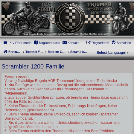
thruxton-forum.de
DAS FORUM! Alles rund um die Triumph Modern Classic Modelle. Das Forum für
die New Bonneville Baureihen ab BJ 2001. Triumph Bonneville, Thruxton,
Scrambler, Bobber, Speed Twin, Street Scrambler, Street Twin, Street Cup, America
und Speedmaster.
Dark mode
Mitgliederkarte
Kontakt
Registrieren
Anmelden
Foren-Übersicht
Technik Forum
Modern Classics - Baujahre ab 2016 [LC]
Scrambler 1200 Familie
Select Language
▼
Scrambler 1200 Familie
Forumsregeln
Vorweg 5 wichtige Regeln VOR Themeneröffnung in der Technikecke:
1. Nur Beiträge welche direkten Bezug auf die entsprechende Modelltechnik
haben. Auch keine "wer hat was für Erfahrungen". Das kommt in
"Allgemeines".
2. Zuerst über Suchfunktion schauen, ob bereits ein Thema dazu existiert (in
99% der Fälle ist das so).
3. Keine Plauderei oder Diskussionen, Erfahrungs-Nachfragen, keine
Reifenfragen (gibts woanders).
4. Beim Thema bleiben, keine Off-Topics, sachlich bleiben (sparsamer
Smiley-Umgang).
5. Richtiges Unterforum wählen. Unterscheidung zwischen wasser- und
luftgekühlten Modellen beachten.
6. Beim Thema erstellen den Themenpräfix über den Betreff wählen.