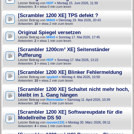
Letzter Beitrag von
HOF
«
Montag 15. Juni 2026, 11:39
Antworten:
3
» etwa 0 min zum lesen
[Scrambler 1200 XE] TPS defekt ?
Letzter Beitrag von
M4tt0
«
Dienstag 19. Mai 2026, 20:43
Antworten:
10
» etwa 2 min zum lesen
Original Spiegel versetzen
Letzter Beitrag von
M4tt0
«
Sonntag 17. Mai 2026, 17:45
Antworten:
2
» etwa 1 min zum lesen
[Scrambler 1200cm³ XE] Seitenständer
Pufferung
Letzter Beitrag von
HOF
«
Sonntag 17. Mai 2026, 13:22
Antworten:
3
» etwa 1 min zum lesen
[Scrambler 1200 XE] Blinker Fehlermeldung
Letzter Beitrag von
spyderl
«
Montag 4. Mai 2026, 10:58
Antworten:
10
» etwa 2 min zum lesen
[Scrambler 1200 XE] Schaltet nicht mehr hoch,
bleibt im 1. Gang hängen
Letzter Beitrag von
Rennradler
«
Samstag 11. April 2026, 10:39
Antworten:
10
» etwa 3 min zum lesen
[Scrambler 1200 XE] Softwareupdate für die
Modellreihe DS 50
Letzter Beitrag von
rouven1331
«
Montag 30. März 2026, 09:11
Antworten:
4
» etwa 1 min zum lesen