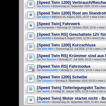
[Speed Twin 1200] Verbrauch/Reichw
von
Econo
»
Donnerstag 11. September 2025, 15:43
» etwa
[Speed Twin 1200] Rost am Standroh
von
ddree
»
Mittwoch 20. August 2025, 18:37
» etwa 4 min 
[Speed Twin] Fahrwerk
von
trumpeteer
»
Dienstag 15. Oktober 2019, 13:42
» etwa 
[Speed Twin RS] Geschaltete 12V fü
von
Hoffi64
»
Samstag 9. August 2025, 12:34
» etwa 0 min 
[Speed Twin 1200] Kurzschluss
von
Alex Witt
»
Donnerstag 10. Juli 2025, 17:33
» etwa 1 m
[Speed Twin RS] Krümmer sind aus 
von
Roi Danton
»
Sonntag 27. Juli 2025, 16:22
» etwa 0 mi
[Speed Twin RS] Fahrmodus
von
Schleicher01
»
Montag 14. Juli 2025, 13:16
» etwa 3 mi
[Speed Twin 1200] Scheibe
von
Tommes
»
Sonntag 8. September 2019, 00:10
» etwa 1
[Speed Twin] Tieferlegungskit Tacho
von
Yannic
»
Freitag 31. Januar 2020, 11:29
» etwa 1 min z
[Speed Twin] Motor startet nicht - B
von
Alfred
»
Donnerstag 26. September 2024, 11:48
» etwa