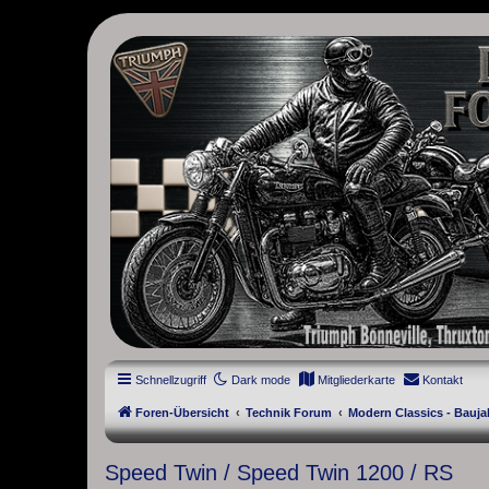
thruxton-forum.de
DAS FORUM! Alles rund um die Triumph Modern Classic Modelle. D
Street Cup, America und Speedmaster.
Schnellzugriff
Dark mode
Mitgliederkarte
Kontakt
Foren-Übersicht
Technik Forum
Modern Classics - Bauja
Speed Twin / Speed Twin 1200 / RS