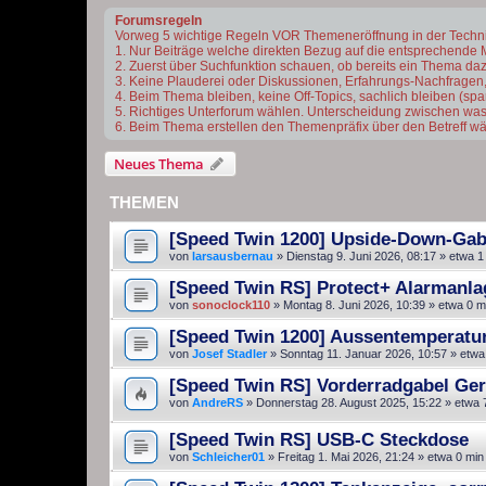
Forumsregeln
Vorweg 5 wichtige Regeln VOR Themeneröffnung in der Techn
1. Nur Beiträge welche direkten Bezug auf die entsprechende 
2. Zuerst über Suchfunktion schauen, ob bereits ein Thema dazu 
3. Keine Plauderei oder Diskussionen, Erfahrungs-Nachfragen,
4. Beim Thema bleiben, keine Off-Topics, sachlich bleiben (s
5. Richtiges Unterforum wählen. Unterscheidung zwischen was
6. Beim Thema erstellen den Themenpräfix über den Betreff wä
Neues Thema
THEMEN
[Speed Twin 1200] Upside-Down-Gabe
von
larsausbernau
»
Dienstag 9. Juni 2026, 08:17
» etwa 1
[Speed Twin RS] Protect+ Alarmanla
von
sonoclock110
»
Montag 8. Juni 2026, 10:39
» etwa 0 m
[Speed Twin 1200] Aussentemperatura
von
Josef Stadler
»
Sonntag 11. Januar 2026, 10:57
» etwa
[Speed Twin RS] Vorderradgabel Ge
von
AndreRS
»
Donnerstag 28. August 2025, 15:22
» etwa 
[Speed Twin RS] USB-C Steckdose
von
Schleicher01
»
Freitag 1. Mai 2026, 21:24
» etwa 0 min