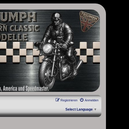
, Scrambler, Bobber, Speed Twin, Street Scrambler, Street Twin,
Registrieren
Anmelden
Select Language
▼