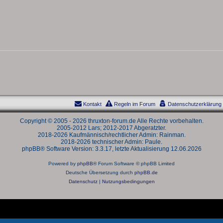
w
r
e
t
o
t
n
w
r
e
o
t
n
r
e
t
n
e
n
Kontakt
Regeln im Forum
Datenschutzerklärung
Copyright © 2005 - 2026 thruxton-forum.de Alle Rechte vorbehalten.
2005-2012 Lars; 2012-2017 Abgeratzter.
2018-2026 Kaufmännisch/rechtlicher Admin: Rainman.
2018-2026 technischer Admin: Paule.
phpBB® Software Version: 3.3.17, letzte Aktualisierung 12.06.2026
Powered by
phpBB
® Forum Software © phpBB Limited
Deutsche Übersetzung durch
phpBB.de
Datenschutz
|
Nutzungsbedingungen