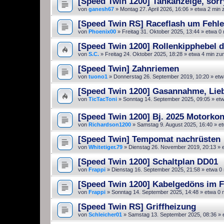
[Speed Twin 1200] Tankanzeige, sor
von
ganesh67
»
Montag 27. April 2026, 16:06
» etwa 2 min 
[Speed Twin RS] Raceflash um Fehle
von
Phoenix00
»
Freitag 31. Oktober 2025, 13:44
» etwa 0 
[Speed Twin 1200] Rollenkipphebel d
von
S.C.
»
Freitag 24. Oktober 2025, 18:28
» etwa 4 min zu
[Speed Twin] Zahnriemen
von
tuono1
»
Donnerstag 26. September 2019, 10:20
» etw
[Speed Twin 1200] Gasannahme, Lieb
von
TicTacToni
»
Sonntag 14. September 2025, 09:05
» etw
[Speed Twin 1200] Bj. 2025 Motorkon
von
Richardson1200
»
Samstag 9. August 2025, 16:40
» et
[Speed Twin] Tempomat nachrüsten
von
Whitetiger.79
»
Dienstag 26. November 2019, 20:13
» e
[Speed Twin 1200] Schaltplan DD01
von
Frappi
»
Dienstag 16. September 2025, 21:58
» etwa 0 
[Speed Twin 1200] Kabelgedöns im F
von
Frappi
»
Sonntag 14. September 2025, 14:48
» etwa 0 
[Speed Twin RS] Griffheizung
von
Schleicher01
»
Samstag 13. September 2025, 08:36
» 