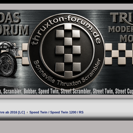
as Forum für die New Bonneville Baureihen ab BJ 2001. Triumph Bonneville, Thruxton
hre ab 2016 [LC]
Speed Twin / Speed Twin 1200 / RS