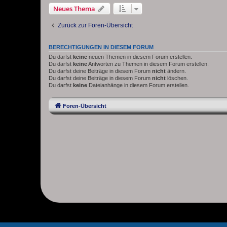
Neues Thema
Zurück zur Foren-Übersicht
BERECHTIGUNGEN IN DIESEM FORUM
Du darfst
keine
neuen Themen in diesem Forum erstellen.
Du darfst
keine
Antworten zu Themen in diesem Forum erstellen.
Du darfst deine Beiträge in diesem Forum
nicht
ändern.
Du darfst deine Beiträge in diesem Forum
nicht
löschen.
Du darfst
keine
Dateianhänge in diesem Forum erstellen.
Foren-Übersicht