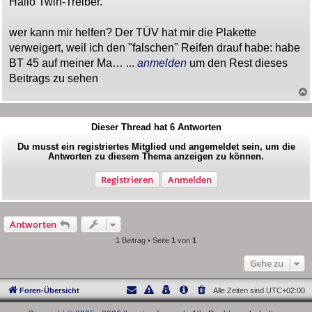
Hallo Twin-Treiber.
t
r
a
wer kann mir helfen? Der TÜV hat mir die Plakette
g
verweigert, weil ich den "falschen" Reifen drauf habe: habe
BT 45 auf meiner Ma… ...
anmelden
um den Rest dieses
Beitrags zu sehen
Dieser Thread hat
6
Antworten
Du musst ein registriertes Mitglied und angemeldet sein, um die
Antworten zu diesem Thema anzeigen zu können.
Registrieren
Anmelden
Antworten
1 Beitrag • Seite
1
von
1
Gehe zu
Foren-Übersicht
Alle Zeiten sind
UTC+02:00