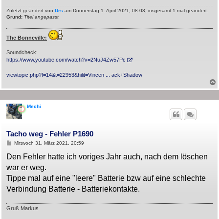
Zuletzt geändert von
Urs
am Donnerstag 1. April 2021, 08:03, insgesamt 1-mal geändert.
Grund:
Titel angepasst
The Bonneville:
Soundcheck:
https://www.youtube.com/watch?v=2NuJ4Zw57Pc
viewtopic.php?f=14&t=22953&hilit=Vincen ... ack+Shadow
Mechi
Tacho weg - Fehler P1690
B
Mittwoch 31. März 2021, 20:59
e
i
Den Fehler hatte ich voriges Jahr auch, nach dem löschen
t
war er weg.
r
a
Tippe mal auf eine "leere" Batterie bzw auf eine schlechte
g
Verbindung Batterie - Batteriekontakte.
Gruß Markus