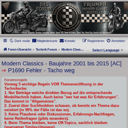
thruxton-forum.de
DAS FORUM! Alles rund um die Triumph Modern Classic Modelle. Das Forum für
die New Bonneville Baureihen ab BJ 2001. Triumph Bonneville, Thruxton,
Scrambler, Bobber, Speed Twin, Street Scrambler, Street Twin, Street Cup, America
und Speedmaster.
Dark mode
Mitgliederkarte
Kontakt
Registrieren
Anmelden
Foren-Übersicht
Technik Forum
Modern Classics - Baujahre 2001 bis 2015 [AC]
Select Language
▼
Modern Classics - Baujahre 2001 bis 2015 [AC]
⇒
P1690 Fehler - Tacho weg
Forumsregeln
Vorweg 5 wichtige Regeln VOR Themeneröffnung in der
Technikecke:
1. Nur Beiträge welche direkten Bezug auf die entsprechende
Modelltechnik haben. Auch keine "wer hat was für Erfahrungen".
Das kommt in "Allgemeines".
2. Zuerst über Suchfunktion schauen, ob bereits ein Thema dazu
existiert (in 99% der Fälle ist das so).
3. Keine Plauderei oder Diskussionen, Erfahrungs-Nachfragen,
keine Reifenfragen (gibts woanders).
4. Beim Thema bleiben, keine Off-Topics, sachlich bleiben
(sparsamer Smiley-Umgang).