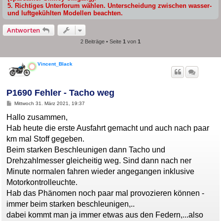
5. Richtiges Unterforum wählen. Unterscheidung zwischen wasser-
und luftgekühlten Modellen beachten.
Antworten
2 Beiträge • Seite
1
von
1
Vincent_Black
P1690 Fehler - Tacho weg
B
Mittwoch 31. März 2021, 19:37
e
i
Hallo zusammen,
t
Hab heute die erste Ausfahrt gemacht und auch nach paar
r
a
km mal Stoff gegeben.
g
Beim starken Beschleunigen dann Tacho und
Drehzahlmesser gleicheitig weg. Sind dann nach ner
Minute normalen fahren wieder angegangen inklusive
Motorkontrolleuchte.
Hab das Phänomen noch paar mal provozieren können -
immer beim starken beschleunigen,..
dabei kommt man ja immer etwas aus den Federn,...also