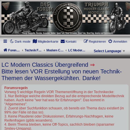
thruxton-forum.de
DAS FORUM! Alles rund um die Triumph Modern Classic Modelle. Das Forum für
die New Bonneville Baureihen ab BJ 2001. Triumph Bonneville, Thruxton,
Scrambler, Bobber, Speed Twin, Street Scrambler, Street Twin, Street Cup, America
und Speedmaster.
Dark mode
Mitgliederkarte
Kontakt
Registrieren
Anmelden
Foren-Übersicht
Technik Forum
Modern Classics - Baujahre ab 2016 [LC]
LC Modern Classics Übergreifend
Select Language
▼
LC Modern Classics Übergreifend
⇒
Bitte lesen VOR Erstellung von neuen Technik-
Themen der Wassergekühlten. Danke!
Forumsregeln
Vorweg 5 wichtige Regeln VOR Themeneröffnung in der Technikecke:
1. Nur Beiträge welche direkten Bezug auf die entsprechende Modelltechnik
haben. Auch keine "wer hat was für Erfahrungen". Das kommt in
"Allgemeines".
2. Zuerst über Suchfunktion schauen, ob bereits ein Thema dazu existiert (in
99% der Fälle ist das so).
3. Keine Plauderei oder Diskussionen, Erfahrungs-Nachfragen, keine
Reifenfragen (gibts woanders).
4. Beim Thema bleiben, keine Off-Topics, sachlich bleiben (sparsamer
Smiley-Umgang).