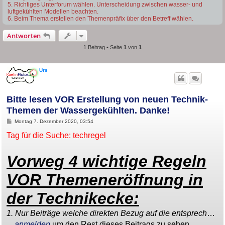
5. Richtiges Unterforum wählen. Unterscheidung zwischen wasser- und
luftgekühlten Modellen beachten.
6. Beim Thema erstellen den Themenpräfix über den Betreff wählen.
Antworten
1 Beitrag • Seite
1
von
1
Urs
Bitte lesen VOR Erstellung von neuen Technik-
Themen der Wassergekühlten. Danke!
B
Montag 7. Dezember 2020, 03:54
e
i
Tag für die Suche: techregel
t
r
a
Vorweg 4 wichtige Regeln
g
VOR Themeneröffnung in
der Technikecke:
1. Nur Beiträge welche direkten Bezug auf die entsprech
…
...
anmelden
um den Rest dieses Beitrags zu sehen