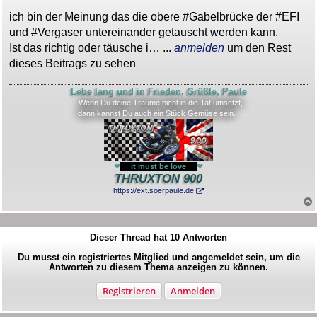
a
ich bin der Meinung das die obere #Gabelbrücke der #EFI
g
und #Vergaser untereinander getauscht werden kann.
Ist das richtig oder täusche i… ...
anmelden
um den Rest
dieses Beitrags zu sehen
Lebe lang und in Frieden. Grüßle, Paule
Wenn Du deine Träume nicht in die Tat umsetzt,
dann kannst Du auch ein Stück Gemüse sein.
❤
---
it must be love
---
❤
THRUXTON 900
https://ext.soerpaule.de
Dieser Thread hat
10
Antworten
Du musst ein registriertes Mitglied und angemeldet sein, um die
Antworten zu diesem Thema anzeigen zu können.
Registrieren
Anmelden