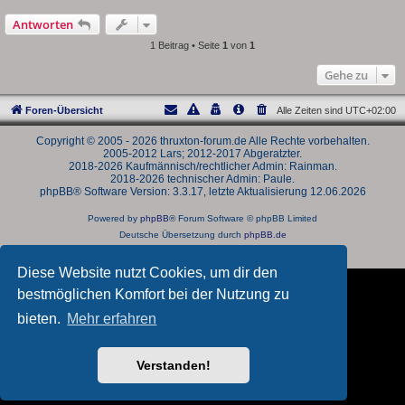
Antworten
1 Beitrag • Seite
1
von
1
Gehe zu
Foren-Übersicht
Alle Zeiten sind
UTC+02:00
Copyright © 2005 - 2026 thruxton-forum.de Alle Rechte vorbehalten.
2005-2012 Lars; 2012-2017 Abgeratzter.
2018-2026 Kaufmännisch/rechtlicher Admin: Rainman.
2018-2026 technischer Admin: Paule.
phpBB® Software Version: 3.3.17, letzte Aktualisierung 12.06.2026
Powered by
phpBB
® Forum Software © phpBB Limited
Deutsche Übersetzung durch
phpBB.de
Datenschutz
|
Nutzungsbedingungen
Diese Website nutzt Cookies, um dir den
bestmöglichen Komfort bei der Nutzung zu
bieten.
Mehr erfahren
Verstanden!