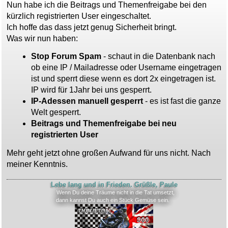
i
Nun habe ich die Beitrags und Themenfreigabe bei den
t
kürzlich registrierten User eingeschaltet.
r
a
Ich hoffe das dass jetzt genug Sicherheit bringt.
g
Was wir nun haben:
Stop Forum Spam
- schaut in die Datenbank nach
ob eine IP / Mailadresse oder Username eingetragen
ist und sperrt diese wenn es dort 2x eingetragen ist.
IP wird für 1Jahr bei uns gesperrt.
IP-Adessen manuell gesperrt
- es ist fast die ganze
Welt gesperrt.
Beitrags und Themenfreigabe bei neu
registrierten User
Mehr geht jetzt ohne großen Aufwand für uns nicht. Nach
meiner Kenntnis.
Lebe lang und in Frieden. Grüßle, Paule
Wenn Du deine Träume nicht in die Tat umsetzt,
dann kannst Du auch ein Stück Gemüse sein.