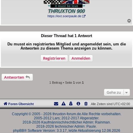
❤
---
it must be love
---
❤
THRUXTON 900
https://ext.soerpaule.de
Dieser Thread hat
1
Antwort
Du musst ein registriertes Mitglied und angemeldet sein, um die
Antworten zu diesem Thema anzeigen zu können.
Registrieren
Anmelden
Antworten
1 Beitrag • Seite
1
von
1
Gehe zu
Foren-Übersicht
Alle Zeiten sind
UTC+02:00
Copyright © 2005 - 2026 thruxton-forum.de Alle Rechte vorbehalten.
2005-2012 Lars; 2012-2017 Abgeratzter.
2018-2026 Kaufmännisch/rechtlicher Admin: Rainman.
2018-2026 technischer Admin: Paule.
phpBB® Software Version: 3.3.17, letzte Aktualisierung 12.06.2026