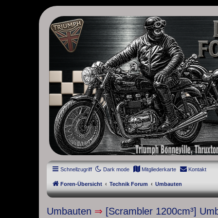
thruxton-forum.de
DAS FORUM! Alles rund um die Triumph Modern Classic Modelle. D
Street Cup, America und Speedmaster.
Schnellzugriff
Dark mode
Mitgliederkarte
Kontakt
Foren-Übersicht
Technik Forum
Umbauten
Umbauten
⇒
[Scrambler 1200cm³] Umba