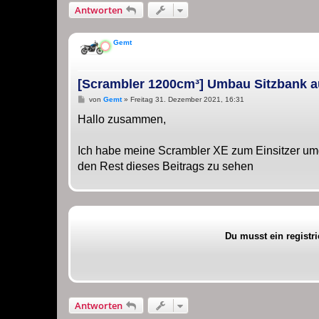
Antworten
Gemt
[Scrambler 1200cm³] Umbau Sitzbank au
B
von
Gemt
»
Freitag 31. Dezember 2021, 16:31
e
i
Hallo zusammen,
t
r
a
Ich habe meine Scrambler XE zum Einsitzer umg
g
den Rest dieses Beitrags zu sehen
Du musst ein registr
Antworten