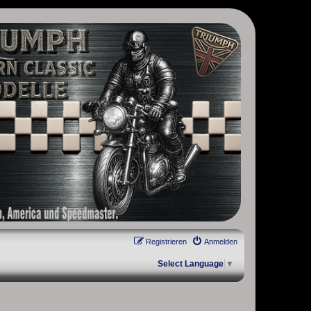
, Scrambler, Bobber, Speed Twin, Street Scrambler, Street Twin,
Registrieren
Anmelden
Select Language
▼