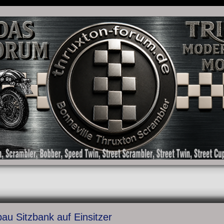
as Forum für die New Bonneville Baureihen ab BJ 2001. Triumph Bonneville, Thruxton
u Sitzbank auf Einsitzer