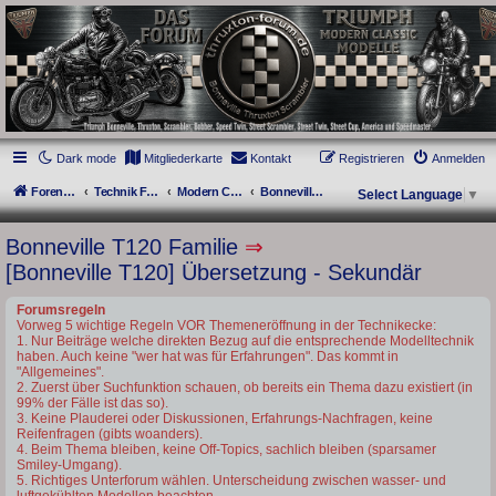
thruxton-forum.de
DAS FORUM! Alles rund um die Triumph Modern Classic Modelle. Das Forum für
die New Bonneville Baureihen ab BJ 2001. Triumph Bonneville, Thruxton,
Scrambler, Bobber, Speed Twin, Street Scrambler, Street Twin, Street Cup, America
und Speedmaster.
Dark mode
Mitgliederkarte
Kontakt
Registrieren
Anmelden
Foren-Übersicht
Technik Forum
Modern Classics - Baujahre ab 2016 [LC]
Bonneville T120 Familie
Select Language
▼
Bonneville T120 Familie
⇒
[Bonneville T120] Übersetzung - Sekundär
Forumsregeln
Vorweg 5 wichtige Regeln VOR Themeneröffnung in der Technikecke:
1. Nur Beiträge welche direkten Bezug auf die entsprechende Modelltechnik
haben. Auch keine "wer hat was für Erfahrungen". Das kommt in
"Allgemeines".
2. Zuerst über Suchfunktion schauen, ob bereits ein Thema dazu existiert (in
99% der Fälle ist das so).
3. Keine Plauderei oder Diskussionen, Erfahrungs-Nachfragen, keine
Reifenfragen (gibts woanders).
4. Beim Thema bleiben, keine Off-Topics, sachlich bleiben (sparsamer
Smiley-Umgang).
5. Richtiges Unterforum wählen. Unterscheidung zwischen wasser- und
luftgekühlten Modellen beachten.