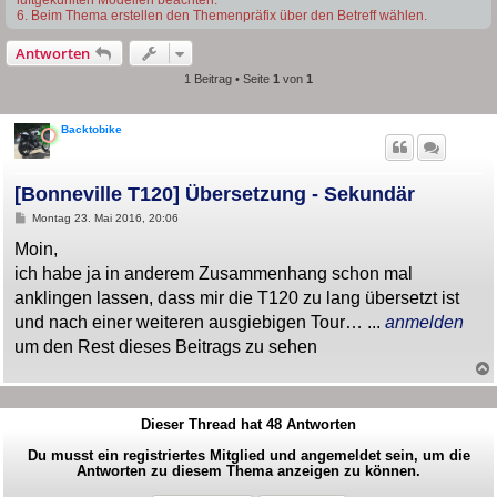
6. Beim Thema erstellen den Themenpräfix über den Betreff wählen.
Antworten
1 Beitrag • Seite
1
von
1
Backtobike
[Bonneville T120] Übersetzung - Sekundär
B
Montag 23. Mai 2016, 20:06
e
i
Moin,
t
ich habe ja in anderem Zusammenhang schon mal
r
a
anklingen lassen, dass mir die T120 zu lang übersetzt ist
g
und nach einer weiteren ausgiebigen Tour… ...
anmelden
um den Rest dieses Beitrags zu sehen
Dieser Thread hat
48
Antworten
Du musst ein registriertes Mitglied und angemeldet sein, um die
Antworten zu diesem Thema anzeigen zu können.