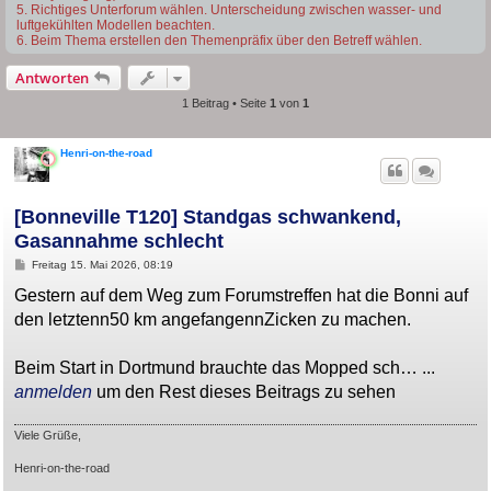
5. Richtiges Unterforum wählen. Unterscheidung zwischen wasser- und
luftgekühlten Modellen beachten.
6. Beim Thema erstellen den Themenpräfix über den Betreff wählen.
Antworten
1 Beitrag • Seite
1
von
1
Henri-on-the-road
[Bonneville T120] Standgas schwankend,
Gasannahme schlecht
B
Freitag 15. Mai 2026, 08:19
e
i
Gestern auf dem Weg zum Forumstreffen hat die Bonni auf
t
den letztenn50 km angefangennZicken zu machen.
r
a
g
Beim Start in Dortmund brauchte das Mopped sch… ...
anmelden
um den Rest dieses Beitrags zu sehen
Viele Grüße,
Henri-on-the-road