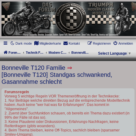
thruxton-forum.de
DAS FORUM! Alles rund um die Triumph Modern Classic Modelle. Das Forum für
die New Bonneville Baureihen ab BJ 2001. Triumph Bonneville, Thruxton,
Scrambler, Bobber, Speed Twin, Street Scrambler, Street Twin, Street Cup, America
und Speedmaster.
Dark mode
Mitgliederkarte
Kontakt
Registrieren
Anmelden
Foren-Übersicht
Technik Forum
Modern Classics - Baujahre ab 2016 [LC]
Bonneville T120 Familie
Select Language
▼
Bonneville T120 Familie
⇒
[Bonneville T120] Standgas schwankend,
Gasannahme schlecht
Forumsregeln
Vorweg 5 wichtige Regeln VOR Themeneröffnung in der Technikecke:
1. Nur Beiträge welche direkten Bezug auf die entsprechende Modelltechnik
haben. Auch keine "wer hat was für Erfahrungen". Das kommt in
"Allgemeines".
2. Zuerst über Suchfunktion schauen, ob bereits ein Thema dazu existiert (in
99% der Fälle ist das so).
3. Keine Plauderei oder Diskussionen, Erfahrungs-Nachfragen, keine
Reifenfragen (gibts woanders).
4. Beim Thema bleiben, keine Off-Topics, sachlich bleiben (sparsamer
Smiley-Umgang).