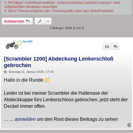
5. Richtiges Unterforum wählen. Unterscheidung zwischen wasser- und
luftgekühlten Modellen beachten.
6. Beim Thema erstellen den Themenpräfix über den Betreff wählen.
Antworten
1 Beitrag • Seite
1
von
1
Zero03
[Scrambler 1200] Abdeckung Lenkerschloß
gebrochen
B
Sonntag 11. Januar 2026, 17:43
e
i
Hallo in die Runde
t
r
a
Leider ist bei meiner Scrambler die Haltenase der
g
Abdeckkappe fürs Lenkerschloss gebrochen, jetzt steht der
Deckel immer offen.
… ...
anmelden
um den Rest dieses Beitrags zu sehen