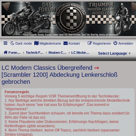
thruxton-forum.de
DAS FORUM! Alles rund um die Triumph Modern Classic Modelle. Das Forum für
die New Bonneville Baureihen ab BJ 2001. Triumph Bonneville, Thruxton,
Scrambler, Bobber, Speed Twin, Street Scrambler, Street Twin, Street Cup, America
und Speedmaster.
Dark mode
Mitgliederkarte
Kontakt
Registrieren
Anmelden
Foren-Übersicht
Technik Forum
Modern Classics - Baujahre ab 2016 [LC]
LC Modern Classics Übergreifend
Select Language
▼
LC Modern Classics Übergreifend
⇒
[Scrambler 1200] Abdeckung Lenkerschloß
gebrochen
Forumsregeln
Vorweg 5 wichtige Regeln VOR Themeneröffnung in der Technikecke:
1. Nur Beiträge welche direkten Bezug auf die entsprechende Modelltechnik
haben. Auch keine "wer hat was für Erfahrungen". Das kommt in
"Allgemeines".
2. Zuerst über Suchfunktion schauen, ob bereits ein Thema dazu existiert (in
99% der Fälle ist das so).
3. Keine Plauderei oder Diskussionen, Erfahrungs-Nachfragen, keine
Reifenfragen (gibts woanders).
4. Beim Thema bleiben, keine Off-Topics, sachlich bleiben (sparsamer
Smiley-Umgang).