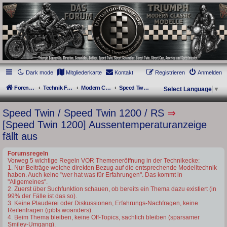
thruxton-forum.de
DAS FORUM! Alles rund um die Triumph Modern Classic Modelle. Das Forum für
die New Bonneville Baureihen ab BJ 2001. Triumph Bonneville, Thruxton,
Scrambler, Bobber, Speed Twin, Street Scrambler, Street Twin, Street Cup, America
und Speedmaster.
Dark mode
Mitgliederkarte
Kontakt
Registrieren
Anmelden
Foren-Übersicht
Technik Forum
Modern Classics - Baujahre ab 2016 [LC]
Speed Twin / Speed Twin 1200 / RS
Select Language
▼
Speed Twin / Speed Twin 1200 / RS
⇒
[Speed Twin 1200] Aussentemperaturanzeige
fällt aus
Forumsregeln
Vorweg 5 wichtige Regeln VOR Themeneröffnung in der Technikecke:
1. Nur Beiträge welche direkten Bezug auf die entsprechende Modelltechnik
haben. Auch keine "wer hat was für Erfahrungen". Das kommt in
"Allgemeines".
2. Zuerst über Suchfunktion schauen, ob bereits ein Thema dazu existiert (in
99% der Fälle ist das so).
3. Keine Plauderei oder Diskussionen, Erfahrungs-Nachfragen, keine
Reifenfragen (gibts woanders).
4. Beim Thema bleiben, keine Off-Topics, sachlich bleiben (sparsamer
Smiley-Umgang).