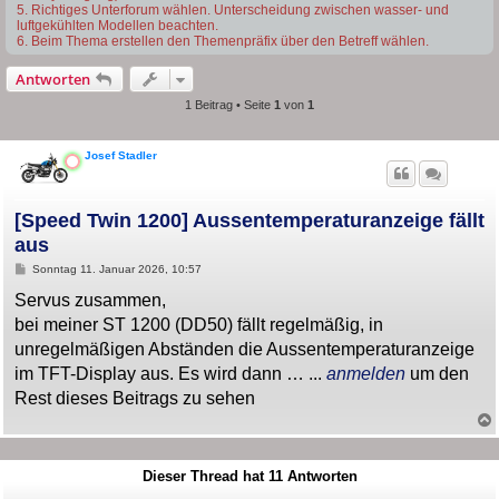
5. Richtiges Unterforum wählen. Unterscheidung zwischen wasser- und
luftgekühlten Modellen beachten.
6. Beim Thema erstellen den Themenpräfix über den Betreff wählen.
Antworten
1 Beitrag • Seite
1
von
1
Josef Stadler
[Speed Twin 1200] Aussentemperaturanzeige fällt
aus
B
Sonntag 11. Januar 2026, 10:57
e
i
Servus zusammen,
t
bei meiner ST 1200 (DD50) fällt regelmäßig, in
r
a
unregelmäßigen Abständen die Aussentemperaturanzeige
g
im TFT-Display aus. Es wird dann … ...
anmelden
um den
Rest dieses Beitrags zu sehen
Dieser Thread hat
11
Antworten