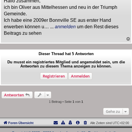
Hallo zusammen,
t
ich bin Oliver aus Mittelhessen und neu in der Triumph
r
a
Gemeinde.
g
Ich habe eine 2009er Bonnville SE aus erster Hand
erwerben können u… ...
anmelden
um den Rest dieses
Beitrags zu sehen
Dieser Thread hat
5
Antworten
Du musst ein registriertes Mitglied und angemeldet sein, um die
Antworten zu diesem Thema anzeigen zu können.
Registrieren
Anmelden
Antworten
1 Beitrag • Seite
1
von
1
Gehe zu
Foren-Übersicht
Alle Zeiten sind
UTC+02:00