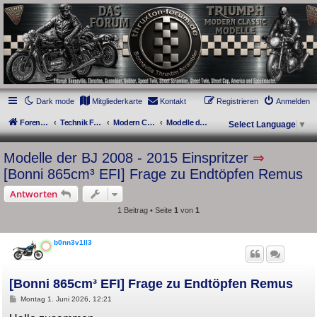
thruxton-forum.de
DAS FORUM! Alles rund um die Triumph Modern Classic Modelle. Das Forum für
die New Bonneville Baureihen ab BJ 2001. Triumph Bonneville, Thruxton,
Scrambler, Bobber, Speed Twin, Street Scrambler, Street Twin, Street Cup, America
und Speedmaster.
Dark mode
Mitgliederkarte
Kontakt
Registrieren
Anmelden
Foren-Übersicht
Technik Forum
Modern Classics - Baujahre 2001 bis 2015 [AC]
Modelle der BJ 2008 - 2015 Einspritzer
Select Language
▼
Modelle der BJ 2008 - 2015 Einspritzer
⇒
[Bonni 865cm³ EFI] Frage zu Endtöpfen Remus
Antworten
1 Beitrag • Seite
1
von
1
b0nn3v1ll3
[Bonni 865cm³ EFI] Frage zu Endtöpfen Remus
B
Montag 1. Juni 2026, 12:21
e
i