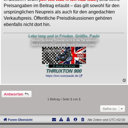
t
Preisangaben im Beitrag erlaubt – das gilt sowohl für den
r
a
ursprünglichen Neupreis als auch für den angedachten
g
Verkaufspreis. Öffentliche Preisdiskussionen gehören
ebenfalls nicht dort hin.
Lebe lang und in Frieden. Grüßle, Paule
Wenn Du deine Träume nicht in die Tat umsetzt,
dann kannst Du auch ein Stück Gemüse sein.
❤
---
it must be love
---
❤
THRUXTON 900
https://ext.soerpaule.de
Antworten
1 Beitrag • Seite
1
von
1
Gehe zu
Foren-Übersicht
Alle Zeiten sind
UTC+02:00