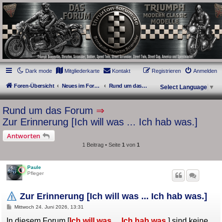
thruxton-forum.de
DAS FORUM! Alles rund um die Triumph Modern Classic Modelle. Das Forum für
die New Bonneville Baureihen ab BJ 2001. Triumph Bonneville, Thruxton,
Scrambler, Bobber, Speed Twin, Street Scrambler, Street Twin, Street Cup, America
und Speedmaster.
Dark mode
Mitgliederkarte
Kontakt
Registrieren
Anmelden
Foren-Übersicht
Neues im Forum
Rund um das Forum
Select Language
▼
Rund um das Forum
⇒
Zur Erinnerung [Ich will was ... Ich hab was.]
Antworten
1 Beitrag • Seite
1
von
1
Paule
Pfleger
Zur Erinnerung [Ich will was ... Ich hab was.]
B
Mittwoch 24. Juni 2026, 13:31
e
i
In diesem Forum [
Ich will was ... Ich hab was.
] sind keine