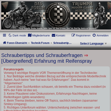
thruxton-forum.de
DAS FORUM! Alles rund um die Triumph Modern Classic Modelle. Das Forum für
die New Bonneville Baureihen ab BJ 2001. Triumph Bonneville, Thruxton,
Scrambler, Bobber, Speed Twin, Street Scrambler, Street Twin, Street Cup, America
und Speedmaster.
Dark mode
Mitgliederkarte
Kontakt
Registrieren
Anmelden
Foren-Übersicht
Technik Forum
Schraubertipps und Schrauberfragen
Select Language
▼
Schraubertipps und Schrauberfragen
⇒
[Übergreifend] Erfahrung mit Reifenspray
Forumsregeln
Vorweg 6 wichtige Regeln VOR Themeneröffnung in der Technikecke:
1. Nur Beiträge welche direkten Bezug auf die entsprechende Modelltechnik
haben. Auch keine "wer hat was für Erfahrungen". Das kommt in
"Allgemeines".
2. Zuerst über Suchfunktion schauen, ob bereits ein Thema dazu existiert (in
99% der Fälle ist das so).
3. Keine Plauderei oder Diskussionen, Erfahrungs-Nachfragen, keine
Reifenfragen (gibts woanders).
4. Beim Thema bleiben, keine Off-Topics, sachlich bleiben (sparsamer
Smiley-Umgang).
5. Richtiges Unterforum wählen. Unterscheidung zwischen wasser- und
luftgekühlten Modellen beachten.