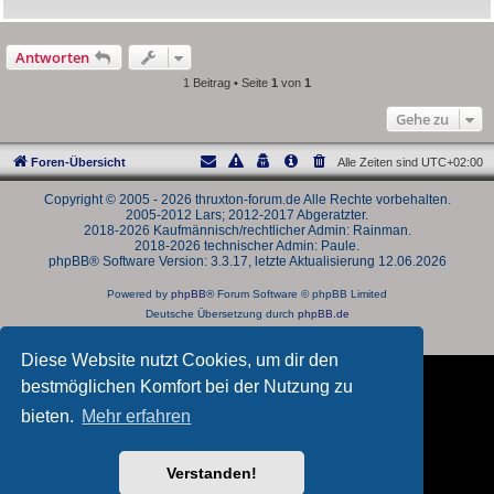
Antworten
1 Beitrag • Seite
1
von
1
Gehe zu
Foren-Übersicht
Alle Zeiten sind
UTC+02:00
Copyright © 2005 - 2026 thruxton-forum.de Alle Rechte vorbehalten.
2005-2012 Lars; 2012-2017 Abgeratzter.
2018-2026 Kaufmännisch/rechtlicher Admin: Rainman.
2018-2026 technischer Admin: Paule.
phpBB® Software Version: 3.3.17, letzte Aktualisierung 12.06.2026
Powered by
phpBB
® Forum Software © phpBB Limited
Deutsche Übersetzung durch
phpBB.de
Datenschutz
|
Nutzungsbedingungen
Diese Website nutzt Cookies, um dir den
bestmöglichen Komfort bei der Nutzung zu
bieten.
Mehr erfahren
Verstanden!