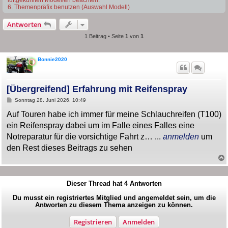
6. Themenpräfix benutzen (Auswahl Modell)
Antworten
1 Beitrag • Seite
1
von
1
Bonnie2020
[Übergreifend] Erfahrung mit Reifenspray
B
Sonntag 28. Juni 2026, 10:49
e
i
Auf Touren habe ich immer für meine Schlauchreifen (T100)
t
ein Reifenspray dabei um im Falle eines Falles eine
r
a
Notreparatur für die vorsichtige Fahrt z… ...
anmelden
um
g
den Rest dieses Beitrags zu sehen
Dieser Thread hat
4
Antworten
Du musst ein registriertes Mitglied und angemeldet sein, um die
Antworten zu diesem Thema anzeigen zu können.
Registrieren
Anmelden