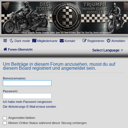
thruxton-forum.de
DAS FORUM! Alles rund um die Triumph Modern Classic Modelle. Das Forum für
die New Bonneville Baureihen ab BJ 2001. Triumph Bonneville, Thruxton,
Scrambler, Bobber, Speed Twin, Street Scrambler, Street Twin, Street Cup, America
und Speedmaster.
Dark mode
Mitgliederkarte
Kontakt
Registrieren
Anmelden
Foren-Übersicht
Select Language
▼
Um Beiträge in diesem Forum anzusehen, musst du auf
diesem Board registriert und angemeldet sein.
Benutzername:
Passwort:
Ich habe mein Passwort vergessen
Die Aktivierungs-E-Mail erneut senden
Angemeldet bleiben
Meinen Online-Status während dieser Sitzung verbergen