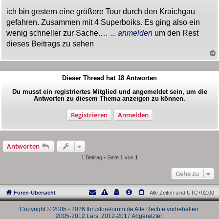
a
ich bin gestern eine größere Tour durch den Kraichgau
g
gefahren. Zusammen mit 4 Superboiks. Es ging also ein
wenig schneller zur Sache.… ...
anmelden
um den Rest
dieses Beitrags zu sehen
Dieser Thread hat
18
Antworten
Du musst ein registriertes Mitglied und angemeldet sein, um die
Antworten zu diesem Thema anzeigen zu können.
Registrieren
Anmelden
Antworten
1 Beitrag • Seite
1
von
1
Gehe zu
Foren-Übersicht
Alle Zeiten sind
UTC+02:00
Copyright © 2005 - 2026 thruxton-forum.de Alle Rechte vorbehalten.
2005-2012 Lars; 2012-2017 Abgeratzter.