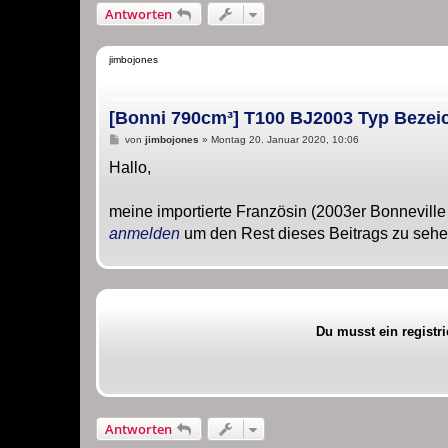
Antworten
jimbojones
[Bonni 790cm³] T100 BJ2003 Typ Beze
B
von
jimbojones
»
Montag 20. Januar 2020, 10:06
e
i
Hallo,
t
r
a
meine importierte Französin (2003er Bonneville
g
anmelden
um den Rest dieses Beitrags zu seh
Du musst ein registr
Antworten