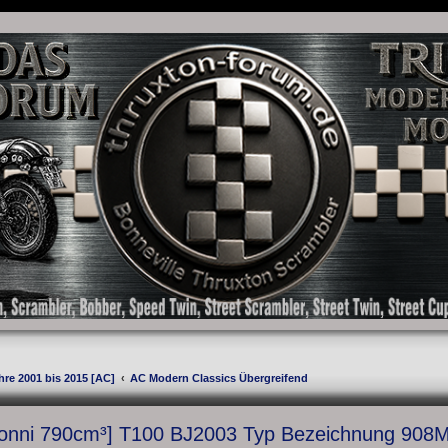
as Forum für die New Bonneville Baureihen ab BJ 2001. Triumph Bonneville, Thruxton
hre 2001 bis 2015 [AC]
AC Modern Classics Übergreifend
onni 790cm³] T100 BJ2003 Typ Bezeichnung 908