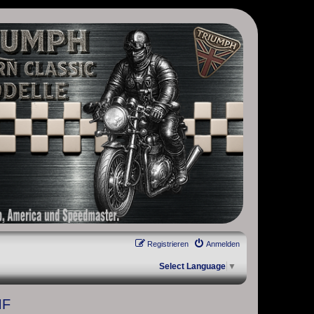
, Scrambler, Bobber, Speed Twin, Street Scrambler, Street Twin,
Registrieren
Anmelden
Select Language
▼
MF