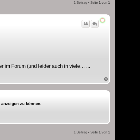
1 Beitrag • Seite
1
von
1
 im Forum (und leider auch in viele… ...
N
a
c
h
o
b
a anzeigen zu können.
e
n
1 Beitrag • Seite
1
von
1