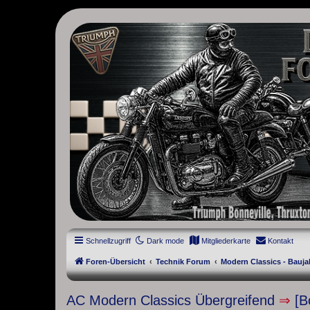
thruxton-forum.de
DAS FORUM! Alles rund um die Triumph Modern Classic Modelle. D
Street Cup, America und Speedmaster.
Schnellzugriff
Dark mode
Mitgliederkarte
Kontakt
Foren-Übersicht
Technik Forum
Modern Classics - Bauja
AC Modern Classics Übergreifend
⇒
[B