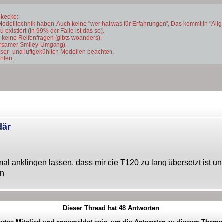
ikecke:
Modelltechnik haben. Auch keine "wer hat was für Erfahrungen". Das kommt in "All
existiert (in 99% der Fälle ist das so).
 keine Reifenfragen (gibts woanders).
parsamer Smiley-Umgang).
ser- und luftgekühlten Modellen beachten.
hlen.
där
anklingen lassen, dass mir die T120 zu lang übersetzt ist un
en
Dieser Thread hat
48
Antworten
iertes Mitglied und angemeldet sein, um die Antworten zu diesem Them