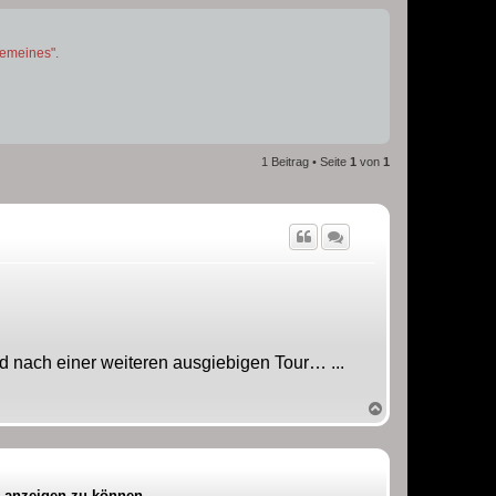
gemeines".
1 Beitrag • Seite
1
von
1
d nach einer weiteren ausgiebigen Tour… ...
N
a
c
h
o
b
a anzeigen zu können.