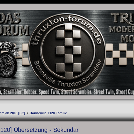
as Forum für die New Bonneville Baureihen ab BJ 2001. Triumph Bonneville, Thruxton
hre ab 2016 [LC]
Bonneville T120 Familie
T120] Übersetzung - Sekundär