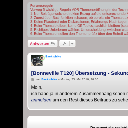
Forumsregeln
Vorweg 5 wichtige Regeln VOR Themeneröffnung in der Techn
1. Nur Beiträge welche direkten Bezug auf die entsprechende 
2. Zuerst über Suchfunktion schauen, ob bereits ein Thema dazu 
3. Keine Plauderei oder Diskussionen, Erfahrungs-Nachfragen,
4. Beim Thema bleiben, keine Off-Topics, sachlich bleiben (s
5. Richtiges Unterforum wählen. Unterscheidung zwischen was
6. Beim Thema erstellen den Themenpräfix über den Betreff wä
Antworten
Backtobike
[Bonneville T120] Übersetzung - Sekun
B
von
Backtobike
»
Montag 23. Mai 2016, 20:06
e
i
Moin,
t
ich habe ja in anderem Zusammenhang schon mal 
r
a
anmelden
um den Rest dieses Beitrags zu seh
g
Du musst ein registr