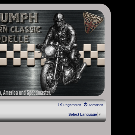
, Scrambler, Bobber, Speed Twin, Street Scrambler, Street Twin,
Registrieren
Anmelden
Select Language
▼