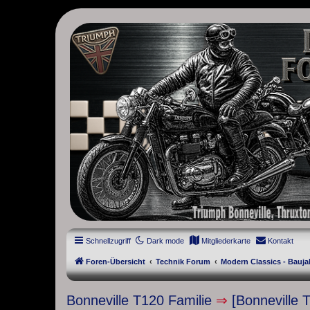
thruxton-forum.de
DAS FORUM! Alles rund um die Triumph Modern Classic Modelle. D
Street Cup, America und Speedmaster.
Schnellzugriff
Dark mode
Mitgliederkarte
Kontakt
Foren-Übersicht
Technik Forum
Modern Classics - Bauja
Bonneville T120 Familie
⇒
[Bonneville 