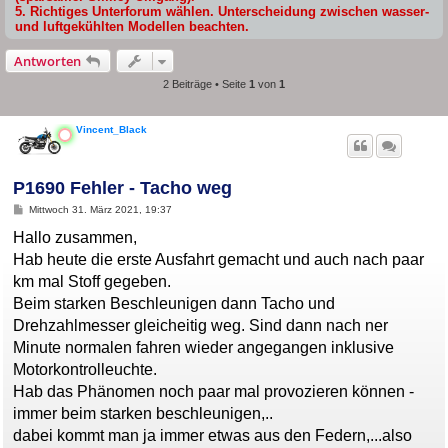
5. Richtiges Unterforum wählen. Unterscheidung zwischen wasser-
und luftgekühlten Modellen beachten.
Antworten
2 Beiträge • Seite
1
von
1
Vincent_Black
P1690 Fehler - Tacho weg
B
Mittwoch 31. März 2021, 19:37
e
i
Hallo zusammen,
t
Hab heute die erste Ausfahrt gemacht und auch nach paar
r
a
km mal Stoff gegeben.
g
Beim starken Beschleunigen dann Tacho und
Drehzahlmesser gleicheitig weg. Sind dann nach ner
Minute normalen fahren wieder angegangen inklusive
Motorkontrolleuchte.
Hab das Phänomen noch paar mal provozieren können -
immer beim starken beschleunigen,..
dabei kommt man ja immer etwas aus den Federn,...also