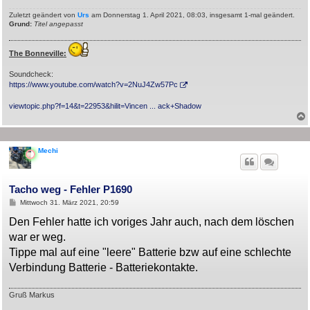
Zuletzt geändert von
Urs
am Donnerstag 1. April 2021, 08:03, insgesamt 1-mal geändert.
Grund:
Titel angepasst
The Bonneville:
Soundcheck:
https://www.youtube.com/watch?v=2NuJ4Zw57Pc
viewtopic.php?f=14&t=22953&hilit=Vincen ... ack+Shadow
Mechi
Tacho weg - Fehler P1690
B
Mittwoch 31. März 2021, 20:59
e
i
Den Fehler hatte ich voriges Jahr auch, nach dem löschen
t
war er weg.
r
a
Tippe mal auf eine "leere" Batterie bzw auf eine schlechte
g
Verbindung Batterie - Batteriekontakte.
Gruß Markus