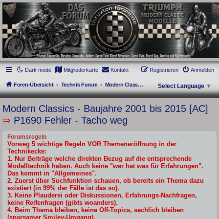
thruxton-forum.de
DAS FORUM! Alles rund um die Triumph Modern Classic Modelle. Das Forum für
die New Bonneville Baureihen ab BJ 2001. Triumph Bonneville, Thruxton,
Scrambler, Bobber, Speed Twin, Street Scrambler, Street Twin, Street Cup, America
und Speedmaster.
Dark mode
Mitgliederkarte
Kontakt
Registrieren
Anmelden
Foren-Übersicht
Technik Forum
Modern Classics - Baujahre 2001 bis 2015 [AC]
Select Language
▼
Modern Classics - Baujahre 2001 bis 2015 [AC]
⇒
P1690 Fehler - Tacho weg
Forumsregeln
Vorweg 5 wichtige Regeln VOR Themeneröffnung in der
Technikecke:
1. Nur Beiträge welche direkten Bezug auf die entsprechende
Modelltechnik haben. Auch keine "wer hat was für Erfahrungen".
Das kommt in "Allgemeines".
2. Zuerst über Suchfunktion schauen, ob bereits ein Thema dazu
existiert (in 99% der Fälle ist das so).
3. Keine Plauderei oder Diskussionen, Erfahrungs-Nachfragen,
keine Reifenfragen (gibts woanders).
4. Beim Thema bleiben, keine Off-Topics, sachlich bleiben
(sparsamer Smiley-Umgang).