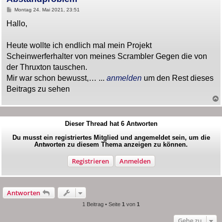
B
Montag 24. Mai 2021, 23:51
e
i
Hallo,
t
r
a
Heute wollte ich endlich mal mein Projekt
g
Scheinwerferhalter von meines Scrambler Gegen die von
der Thruxton tauschen.
Mir war schon bewusst,… ...
anmelden
um den Rest dieses
Beitrags zu sehen
Dieser Thread hat
6
Antworten
Du musst ein registriertes Mitglied und angemeldet sein, um die
Antworten zu diesem Thema anzeigen zu können.
Registrieren
Anmelden
Antworten
1 Beitrag • Seite
1
von
1
Gehe zu