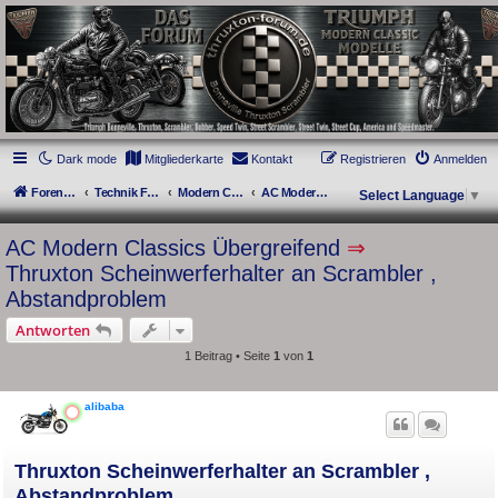
thruxton-forum.de
DAS FORUM! Alles rund um die Triumph Modern Classic Modelle. Das Forum für
die New Bonneville Baureihen ab BJ 2001. Triumph Bonneville, Thruxton,
Scrambler, Bobber, Speed Twin, Street Scrambler, Street Twin, Street Cup, America
und Speedmaster.
Dark mode
Mitgliederkarte
Kontakt
Registrieren
Anmelden
Foren-Übersicht
Technik Forum
Modern Classics - Baujahre 2001 bis 2015 [AC]
AC Modern Classics Übergreifend
Select Language
▼
AC Modern Classics Übergreifend
⇒
Thruxton Scheinwerferhalter an Scrambler ,
Abstandproblem
Antworten
1 Beitrag • Seite
1
von
1
alibaba
Thruxton Scheinwerferhalter an Scrambler ,
Abstandproblem