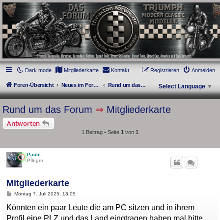
thruxton-forum.de
DAS FORUM! Alles rund um die Triumph Modern Classic Modelle. Das Forum für
die New Bonneville Baureihen ab BJ 2001. Triumph Bonneville, Thruxton,
Scrambler, Bobber, Speed Twin, Street Scrambler, Street Twin, Street Cup, America
und Speedmaster.
Dark mode
Mitgliederkarte
Kontakt
Registrieren
Anmelden
Foren-Übersicht
Neues im Forum
Rund um das Forum
Select Language
▼
Rund um das Forum
⇒
Mitgliederkarte
Antworten
1 Beitrag • Seite
1
von
1
Paule
Pfleger
Mitgliederkarte
B
Montag 7. Juli 2025, 13:05
e
i
Könnten ein paar Leute die am PC sitzen und in ihrem
t
Profil eine PLZ und das Land eingtragen haben mal bitte
r