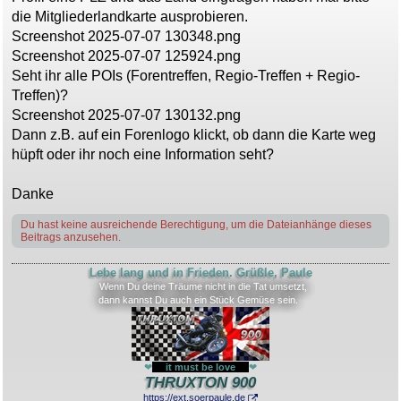
a
die Mitgliederlandkarte ausprobieren.
g
Screenshot 2025-07-07 130348.png
Screenshot 2025-07-07 125924.png
Seht ihr alle POIs (Forentreffen, Regio-Treffen + Regio-
Treffen)?
Screenshot 2025-07-07 130132.png
Dann z.B. auf ein Forenlogo klickt, ob dann die Karte weg
hüpft oder ihr noch eine Information seht?
Danke
Du hast keine ausreichende Berechtigung, um die Dateianhänge dieses
Beitrags anzusehen.
Lebe lang und in Frieden. Grüßle, Paule
Wenn Du deine Träume nicht in die Tat umsetzt,
dann kannst Du auch ein Stück Gemüse sein.
❤
---
it must be love
---
❤
THRUXTON 900
https://ext.soerpaule.de