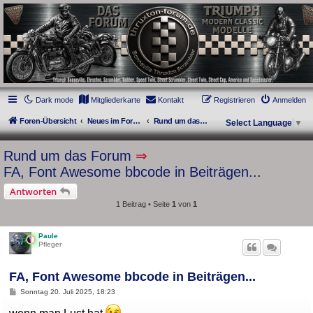
thruxton-forum.de
DAS FORUM! Alles rund um die Triumph Modern Classic Modelle. Das Forum für
die New Bonneville Baureihen ab BJ 2001. Triumph Bonneville, Thruxton,
Scrambler, Bobber, Speed Twin, Street Scrambler, Street Twin, Street Cup, America
und Speedmaster.
Dark mode
Mitgliederkarte
Kontakt
Registrieren
Anmelden
Foren-Übersicht
Neues im Forum
Rund um das Forum
Select Language
▼
Rund um das Forum
⇒
FA, Font Awesome bbcode in Beiträgen...
Antworten
1 Beitrag • Seite
1
von
1
Paule
Pfleger
FA, Font Awesome bbcode in Beiträgen...
B
Sonntag 20. Juli 2025, 18:23
e
i