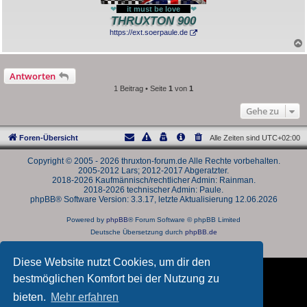
❤
---
it must be love
---
❤
THRUXTON 900
https://ext.soerpaule.de
Antworten
1 Beitrag • Seite
1
von
1
Gehe zu
Foren-Übersicht
Alle Zeiten sind
UTC+02:00
Copyright © 2005 - 2026 thruxton-forum.de Alle Rechte vorbehalten.
2005-2012 Lars; 2012-2017 Abgeratzter.
2018-2026 Kaufmännisch/rechtlicher Admin: Rainman.
2018-2026 technischer Admin: Paule.
phpBB® Software Version: 3.3.17, letzte Aktualisierung 12.06.2026
Powered by
phpBB
® Forum Software © phpBB Limited
Deutsche Übersetzung durch
phpBB.de
Datenschutz
|
Nutzungsbedingungen
Diese Website nutzt Cookies, um dir den
bestmöglichen Komfort bei der Nutzung zu
bieten.
Mehr erfahren