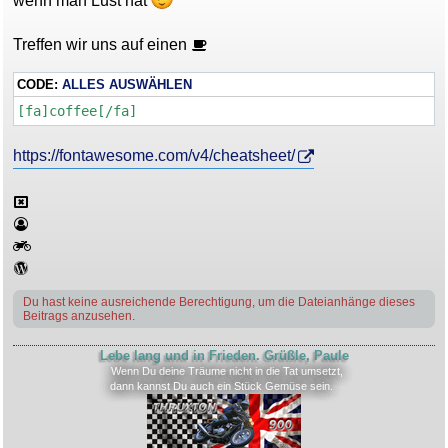
wenn man Lust hat
t
r
a
g
Treffen wir uns auf einen
CODE:
ALLES AUSWÄHLEN
[fa]coffee[/fa]
https://fontawesome.com/v4/cheatsheet/
Du hast keine ausreichende Berechtigung, um die Dateianhänge dieses
Beitrags anzusehen.
Lebe lang und in Frieden. Grüßle, Paule
Wenn Du deine Träume nicht in die Tat umsetzt,
dann kannst Du auch ein Stück Gemüse sein.