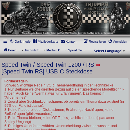
thruxton-forum.de
DAS FORUM! Alles rund um die Triumph Modern Classic Modelle. Das Forum für
die New Bonneville Baureihen ab BJ 2001. Triumph Bonneville, Thruxton,
Scrambler, Bobber, Speed Twin, Street Scrambler, Street Twin, Street Cup, America
und Speedmaster.
Dark mode
Mitgliederkarte
Kontakt
Registrieren
Anmelden
Foren-Übersicht
Technik Forum
Modern Classics - Baujahre ab 2016 [LC]
Speed Twin / Speed Twin 1200 / RS
Select Language
▼
Speed Twin / Speed Twin 1200 / RS
⇒
[Speed Twin RS] USB-C Steckdose
Forumsregeln
Vorweg 5 wichtige Regeln VOR Themeneröffnung in der Technikecke:
1. Nur Beiträge welche direkten Bezug auf die entsprechende Modelltechnik
haben. Auch keine "wer hat was für Erfahrungen". Das kommt in
"Allgemeines".
2. Zuerst über Suchfunktion schauen, ob bereits ein Thema dazu existiert (in
99% der Fälle ist das so).
3. Keine Plauderei oder Diskussionen, Erfahrungs-Nachfragen, keine
Reifenfragen (gibts woanders).
4. Beim Thema bleiben, keine Off-Topics, sachlich bleiben (sparsamer
Smiley-Umgang).
5. Richtiges Unterforum wählen. Unterscheidung zwischen wasser- und
luftgekühlten Modellen beachten.