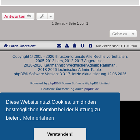
Antworten
1 Beitrag • Seite
1
von
1
Gehe zu
Foren-Übersicht
Alle Zeiten sind
UTC+02:00
Copyright © 2005 - 2026 thruxton-forum.de Alle Rechte vorbehalten.
2005-2012 Lars; 2012-2017 Abgeratzter.
2018-2026 Kaufmännisch/rechtlicher Admin: Rainman.
2018-2026 technischer Admin: Paule.
phpBB® Software Version: 3.3.17, letzte Aktualisierung 12.06.2026
Powered by
phpBB
® Forum Software © phpBB Limited
Deutsche Übersetzung durch
phpBB.de
Datenschutz
|
Nutzungsbedingungen
Diese Website nutzt Cookies, um dir den
bestmöglichen Komfort bei der Nutzung zu
bieten.
Mehr erfahren
Verstanden!