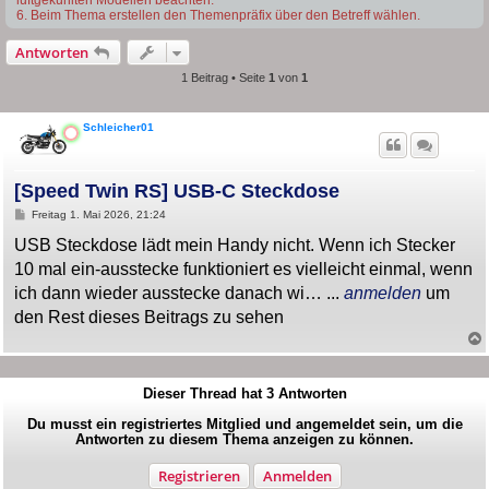
6. Beim Thema erstellen den Themenpräfix über den Betreff wählen.
Antworten
1 Beitrag • Seite
1
von
1
Schleicher01
[Speed Twin RS] USB-C Steckdose
B
Freitag 1. Mai 2026, 21:24
e
i
USB Steckdose lädt mein Handy nicht. Wenn ich Stecker
t
10 mal ein-ausstecke funktioniert es vielleicht einmal, wenn
r
a
ich dann wieder ausstecke danach wi… ...
anmelden
um
g
den Rest dieses Beitrags zu sehen
Dieser Thread hat
3
Antworten
Du musst ein registriertes Mitglied und angemeldet sein, um die
Antworten zu diesem Thema anzeigen zu können.
Registrieren
Anmelden