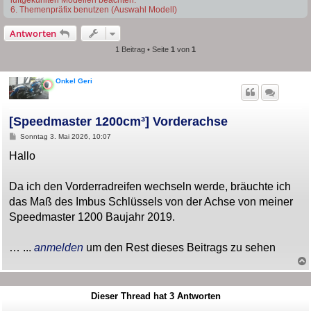
6. Themenpräfix benutzen (Auswahl Modell)
Antworten
1 Beitrag • Seite
1
von
1
Onkel Geri
[Speedmaster 1200cm³] Vorderachse
B
Sonntag 3. Mai 2026, 10:07
e
i
Hallo
t
r
a
Da ich den Vorderradreifen wechseln werde, bräuchte ich
g
das Maß des Imbus Schlüssels von der Achse von meiner
Speedmaster 1200 Baujahr 2019.
… ...
anmelden
um den Rest dieses Beitrags zu sehen
Dieser Thread hat
3
Antworten