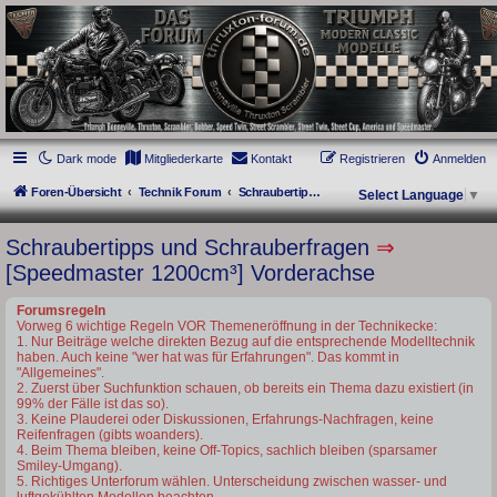
thruxton-forum.de
DAS FORUM! Alles rund um die Triumph Modern Classic Modelle. Das Forum für
die New Bonneville Baureihen ab BJ 2001. Triumph Bonneville, Thruxton,
Scrambler, Bobber, Speed Twin, Street Scrambler, Street Twin, Street Cup, America
und Speedmaster.
Dark mode
Mitgliederkarte
Kontakt
Registrieren
Anmelden
Foren-Übersicht
Technik Forum
Schraubertipps und Schrauberfragen
Select Language
▼
Schraubertipps und Schrauberfragen
⇒
[Speedmaster 1200cm³] Vorderachse
Forumsregeln
Vorweg 6 wichtige Regeln VOR Themeneröffnung in der Technikecke:
1. Nur Beiträge welche direkten Bezug auf die entsprechende Modelltechnik
haben. Auch keine "wer hat was für Erfahrungen". Das kommt in
"Allgemeines".
2. Zuerst über Suchfunktion schauen, ob bereits ein Thema dazu existiert (in
99% der Fälle ist das so).
3. Keine Plauderei oder Diskussionen, Erfahrungs-Nachfragen, keine
Reifenfragen (gibts woanders).
4. Beim Thema bleiben, keine Off-Topics, sachlich bleiben (sparsamer
Smiley-Umgang).
5. Richtiges Unterforum wählen. Unterscheidung zwischen wasser- und
luftgekühlten Modellen beachten.