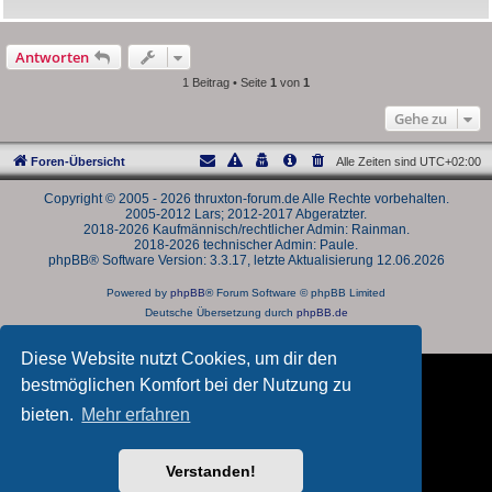
Antworten
1 Beitrag • Seite
1
von
1
Gehe zu
Foren-Übersicht
Alle Zeiten sind
UTC+02:00
Copyright © 2005 - 2026 thruxton-forum.de Alle Rechte vorbehalten.
2005-2012 Lars; 2012-2017 Abgeratzter.
2018-2026 Kaufmännisch/rechtlicher Admin: Rainman.
2018-2026 technischer Admin: Paule.
phpBB® Software Version: 3.3.17, letzte Aktualisierung 12.06.2026
Powered by
phpBB
® Forum Software © phpBB Limited
Deutsche Übersetzung durch
phpBB.de
Datenschutz
|
Nutzungsbedingungen
Diese Website nutzt Cookies, um dir den
bestmöglichen Komfort bei der Nutzung zu
bieten.
Mehr erfahren
Verstanden!