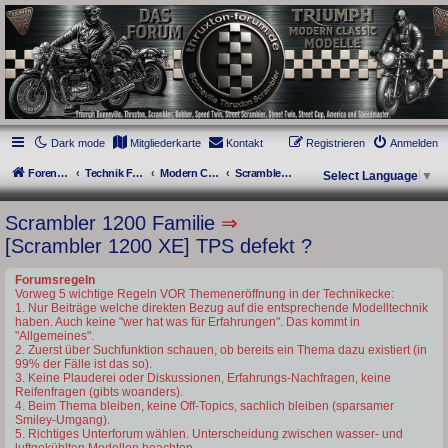
thruxton-forum.de
DAS FORUM! Alles rund um die Triumph Modern Classic Modelle. Das Forum für
die New Bonneville Baureihen ab BJ 2001. Triumph Bonneville, Thruxton,
Scrambler, Bobber, Speed Twin, Street Scrambler, Street Twin, Street Cup, America
und Speedmaster.
Dark mode
Mitgliederkarte
Kontakt
Registrieren
Anmelden
Foren-Übersicht
Technik Forum
Modern Classics - Baujahre ab 2016 [LC]
Scrambler 1200 Familie
Select Language
▼
Scrambler 1200 Familie
⇒
[Scrambler 1200 XE] TPS defekt ?
Forumsregeln
Vorweg 5 wichtige Regeln VOR Themeneröffnung in der Technikecke:
1. Nur Beiträge welche direkten Bezug auf die entsprechende Modelltechnik
haben. Auch keine "wer hat was für Erfahrungen". Das kommt in
"Allgemeines".
2. Zuerst über Suchfunktion schauen, ob bereits ein Thema dazu existiert (in
99% der Fälle ist das so).
3. Keine Plauderei oder Diskussionen, Erfahrungs-Nachfragen, keine
Reifenfragen (gibts woanders).
4. Beim Thema bleiben, keine Off-Topics, sachlich bleiben (sparsamer
Smiley-Umgang).
5. Richtiges Unterforum wählen. Unterscheidung zwischen wasser- und
luftgekühlten Modellen beachten.