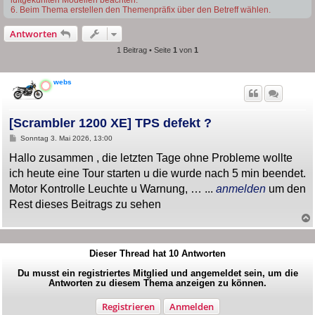
6. Beim Thema erstellen den Themenpräfix über den Betreff wählen.
Antworten
1 Beitrag • Seite
1
von
1
webs
[Scrambler 1200 XE] TPS defekt ?
B
Sonntag 3. Mai 2026, 13:00
e
i
Hallo zusammen , die letzten Tage ohne Probleme wollte
t
ich heute eine Tour starten u die wurde nach 5 min beendet.
r
a
Motor Kontrolle Leuchte u Warnung, … ...
anmelden
um den
g
Rest dieses Beitrags zu sehen
Dieser Thread hat
10
Antworten
Du musst ein registriertes Mitglied und angemeldet sein, um die
Antworten zu diesem Thema anzeigen zu können.
Registrieren
Anmelden