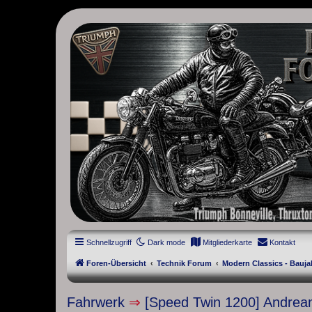
thruxton-forum.de
DAS FORUM! Alles rund um die Triumph Modern Classic Modelle. D
Street Cup, America und Speedmaster.
Schnellzugriff
Dark mode
Mitgliederkarte
Kontakt
Foren-Übersicht
Technik Forum
Modern Classics - Bauja
Fahrwerk
⇒
[Speed Twin 1200] Andrean