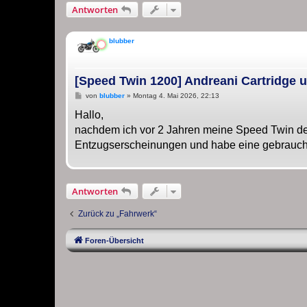
Antworten
blubber
[Speed Twin 1200] Andreani Cartridge 
B
von
blubber
»
Montag 4. Mai 2026, 22:13
e
i
Hallo,
t
nachdem ich vor 2 Jahren meine Speed Twin de
r
a
Entzugserscheinungen und habe eine gebrauch
g
Antworten
Zurück zu „Fahrwerk“
Foren-Übersicht