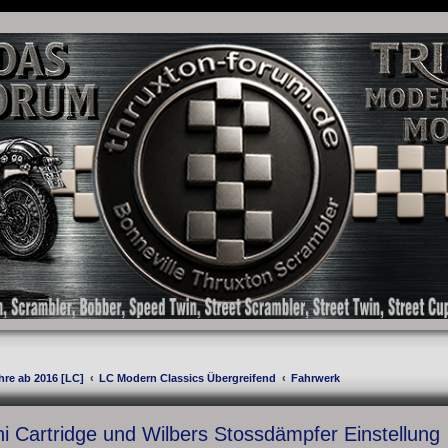
as Forum für die New Bonneville Baureihen ab BJ 2001. Triumph Bonneville, Thruxton
hre ab 2016 [LC]
LC Modern Classics Übergreifend
Fahrwerk
i Cartridge und Wilbers Stossdämpfer Einstellung