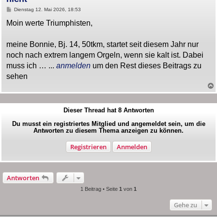
B
Dienstag 12. Mai 2026, 18:53
e
i
Moin werte Triumphisten,
t
r
a
meine Bonnie, Bj. 14, 50tkm, startet seit diesem Jahr nur
g
noch nach extrem langem Orgeln, wenn sie kalt ist. Dabei
muss ich … ...
anmelden
um den Rest dieses Beitrags zu
sehen
Dieser Thread hat
8
Antworten
Du musst ein registriertes Mitglied und angemeldet sein, um die
Antworten zu diesem Thema anzeigen zu können.
Registrieren
Anmelden
Antworten
1 Beitrag • Seite
1
von
1
Gehe zu