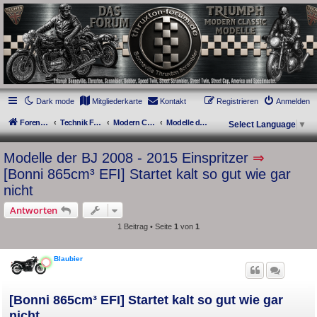
thruxton-forum.de
DAS FORUM! Alles rund um die Triumph Modern Classic Modelle. Das Forum für
die New Bonneville Baureihen ab BJ 2001. Triumph Bonneville, Thruxton,
Scrambler, Bobber, Speed Twin, Street Scrambler, Street Twin, Street Cup, America
und Speedmaster.
Dark mode
Mitgliederkarte
Kontakt
Registrieren
Anmelden
Foren-Übersicht
Technik Forum
Modern Classics - Baujahre 2001 bis 2015 [AC]
Modelle der BJ 2008 - 2015 Einspritzer
Select Language
▼
Modelle der BJ 2008 - 2015 Einspritzer
⇒
[Bonni 865cm³ EFI] Startet kalt so gut wie gar
nicht
Antworten
1 Beitrag • Seite
1
von
1
Blaubier
[Bonni 865cm³ EFI] Startet kalt so gut wie gar
nicht