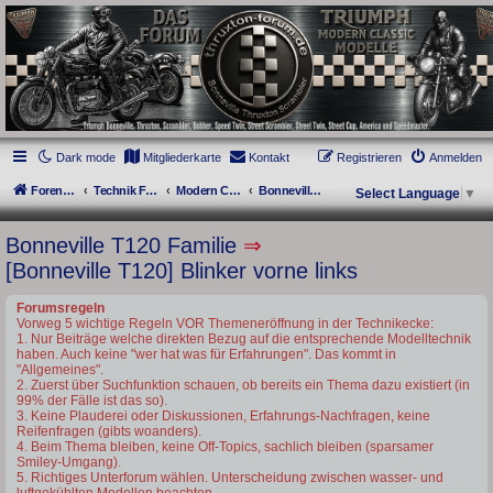
thruxton-forum.de
DAS FORUM! Alles rund um die Triumph Modern Classic Modelle. Das Forum für
die New Bonneville Baureihen ab BJ 2001. Triumph Bonneville, Thruxton,
Scrambler, Bobber, Speed Twin, Street Scrambler, Street Twin, Street Cup, America
und Speedmaster.
Dark mode
Mitgliederkarte
Kontakt
Registrieren
Anmelden
Foren-Übersicht
Technik Forum
Modern Classics - Baujahre ab 2016 [LC]
Bonneville T120 Familie
Select Language
▼
Bonneville T120 Familie
⇒
[Bonneville T120] Blinker vorne links
Forumsregeln
Vorweg 5 wichtige Regeln VOR Themeneröffnung in der Technikecke:
1. Nur Beiträge welche direkten Bezug auf die entsprechende Modelltechnik
haben. Auch keine "wer hat was für Erfahrungen". Das kommt in
"Allgemeines".
2. Zuerst über Suchfunktion schauen, ob bereits ein Thema dazu existiert (in
99% der Fälle ist das so).
3. Keine Plauderei oder Diskussionen, Erfahrungs-Nachfragen, keine
Reifenfragen (gibts woanders).
4. Beim Thema bleiben, keine Off-Topics, sachlich bleiben (sparsamer
Smiley-Umgang).
5. Richtiges Unterforum wählen. Unterscheidung zwischen wasser- und
luftgekühlten Modellen beachten.