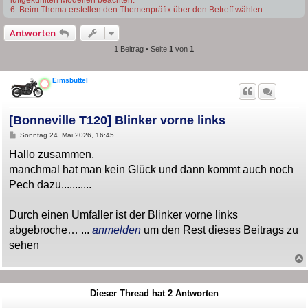
6. Beim Thema erstellen den Themenpräfix über den Betreff wählen.
Antworten
1 Beitrag • Seite
1
von
1
Eimsbüttel
[Bonneville T120] Blinker vorne links
B
Sonntag 24. Mai 2026, 16:45
e
i
Hallo zusammen,
t
manchmal hat man kein Glück und dann kommt auch noch
r
a
Pech dazu...........
g
Durch einen Umfaller ist der Blinker vorne links
abgebroche… ...
anmelden
um den Rest dieses Beitrags zu
sehen
Dieser Thread hat
2
Antworten