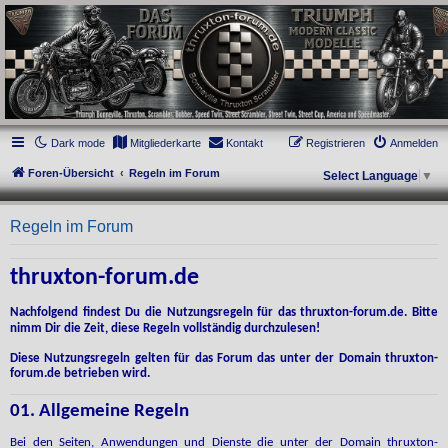
thruxton-forum.de
DAS FORUM! Alles rund um die Triumph Modern Classic Modelle. Das Forum für
die New Bonneville Baureihen ab BJ 2001. Triumph Bonneville, Thruxton,
Scrambler, Bobber, Speed Twin, Street Scrambler, Street Twin, Street Cup, America
und Speedmaster.
Dark mode
Mitgliederkarte
Kontakt
Registrieren
Anmelden
Foren-Übersicht
Regeln im Forum
Select Language
▼
Regeln im Forum
thruxton-forum.de
Nachfolgend findest Du die Nutzungsregeln für das thruxton-forum.de. Bitte
nimm Dir die Zeit, diese Regeln vollständig durchzulesen!
Diese Nutzungsregeln gelten für das Forum das unter der Domain thruxton-
forum.de betrieben wird.
01. Allgemeine Regeln
Bei den Seiten, Anwendungen und Dienste die unter der Domain thruxton-