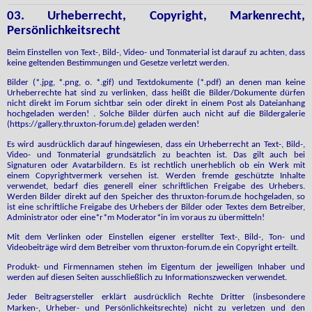
03. Urheberrecht, Copyright, Markenrecht,
Persönlichkeitsrecht
Beim Einstellen von Text-, Bild-, Video- und Tonmaterial ist darauf zu achten, dass
keine geltenden Bestimmungen und Gesetze verletzt werden.
Bilder (*.jpg, *.png, o. *.gif) und Textdokumente (*.pdf) an denen man keine
Urheberrechte hat sind zu verlinken, dass heißt die Bilder/Dokumente dürfen
nicht direkt im Forum sichtbar sein oder direkt in einem Post als Dateianhang
hochgeladen werden! . Solche Bilder dürfen auch nicht auf die Bildergalerie
(https://gallery.thruxton-forum.de) geladen werden!
Es wird ausdrücklich darauf hingewiesen, dass ein Urheberrecht an Text-, Bild-,
Video- und Tonmaterial grundsätzlich zu beachten ist. Das gilt auch bei
Signaturen oder Avatarbildern. Es ist rechtlich unerheblich ob ein Werk mit
einem Copyrightvermerk versehen ist. Werden fremde geschützte Inhalte
verwendet, bedarf dies generell einer schriftlichen Freigabe des Urhebers.
Werden Bilder direkt auf den Speicher des thruxton-forum.de hochgeladen, so
ist eine schriftliche Freigabe des Urhebers der Bilder oder Textes dem Betreiber,
Administrator oder eine*r*m Moderator*in im voraus zu übermitteln!
Mit dem Verlinken oder Einstellen eigener erstellter Text-, Bild-, Ton- und
Videobeiträge wird dem Betreiber vom thruxton-forum.de ein Copyright erteilt.
Produkt- und Firmennamen stehen im Eigentum der jeweiligen Inhaber und
werden auf diesen Seiten ausschließlich zu Informationszwecken verwendet.
J
eder Beitragsersteller erklärt ausdrücklich Rechte Dritter (insbesondere
Marken-, Urheber- und Persönlichkeitsrechte) nicht zu verletzen und den