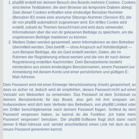
phpBB erstellt bei deinem Besuch des Boards mehrere Cookies. Cookies
sind kleine Textdateien, die dein Browser als temporäre Dateien ablegt.
Zwei dieser Cookies enthalten eine eindeutige Benutzer-Nummer
(Benutzer-ID) sowie eine anonyme Sitzungs-Nummer (Session-ID), die
dir von phpBB automatisch zugewiesen wird. Ein drittes Cookie wird
erstellt, sobald du Themen besucht hast und wird dazu verwendet,
Informationen über die von dir gelesenen Beiträge zu speichern, um die
ungelesenen Beiträge markieren zu können.
Weitere Daten werden gesammelt, wenn Informationen an den Betreiber
übermittelt werden. Dies betrifft — ohne Anspruch auf Vollständigkeit —
zum Beispiel Beiträge, die als Gast erstellt werden, Daten, die im
Rahmen der Registrierung erfasst werden und die von dir nach deiner
Registrierung erstellten Nachrichten. Dein Benutzerkonto besteht
mindestens aus einem eindeutigen Benutzernamen, einem Passwort zur
Anmeldung mit diesem Konto und einer persönlichen und gültigen E-
Mail-Adresse.
Dein Passwort wird mit einer Einwege-Verschlüsselung (Hash) gespeichert, so
dass es sicher ist. Jedoch wird dir empfohlen, dieses Passwort nicht auf einer
Vielzahl von Webseiten zu verwenden. Das Passwort ist dein Schlüssel zu
deinem Benutzerkonto für das Board, also geh mit ihm sorgsam um.
Insbesondere wird dich kein Vertreter des Betreibers, von phpBB Limited oder
ein Dritter berechtigterweise nach deinem Passwort fragen. Solltest du dein
Passwort vergessen haben, so kannst du die Funktion „Ich habe mein
Passwort vergessen“ benutzen. Die phpBB-Software fragt dich dann nach
deiner E-Mail-Adresse und sendet anschließend einen Link mit dem du ein
neues Passwort generieren kannst.