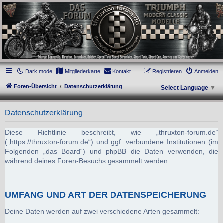
thruxton-forum.de
DAS FORUM! Alles rund um die Triumph Modern Classic Modelle. Das Forum für
die New Bonneville Baureihen ab BJ 2001. Triumph Bonneville, Thruxton,
Scrambler, Bobber, Speed Twin, Street Scrambler, Street Twin, Street Cup, America
und Speedmaster.
Dark mode
Mitgliederkarte
Kontakt
Registrieren
Anmelden
Foren-Übersicht
Datenschutzerklärung
Select Language
▼
Datenschutzerklärung
Diese Richtlinie beschreibt, wie „thruxton-forum.de“
(„https://thruxton-forum.de“) und ggf. verbundene Institutionen (im
Folgenden „das Board“) und phpBB die Daten verwenden, die
während deines Foren-Besuchs gesammelt werden.
UMFANG UND ART DER DATENSPEICHERUNG
Deine Daten werden auf zwei verschiedene Arten gesammelt: