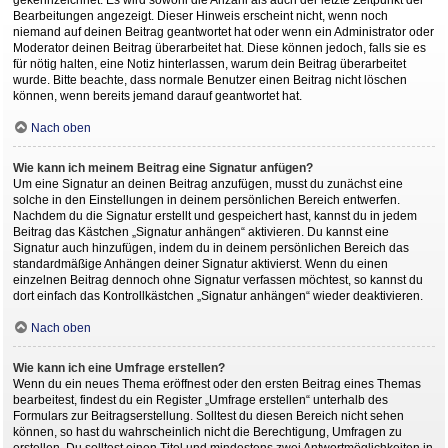
Bearbeitungen angezeigt. Dieser Hinweis erscheint nicht, wenn noch
niemand auf deinen Beitrag geantwortet hat oder wenn ein Administrator oder
Moderator deinen Beitrag überarbeitet hat. Diese können jedoch, falls sie es
für nötig halten, eine Notiz hinterlassen, warum dein Beitrag überarbeitet
wurde. Bitte beachte, dass normale Benutzer einen Beitrag nicht löschen
können, wenn bereits jemand darauf geantwortet hat.
Nach oben
Wie kann ich meinem Beitrag eine Signatur anfügen?
Um eine Signatur an deinen Beitrag anzufügen, musst du zunächst eine
solche in den Einstellungen in deinem persönlichen Bereich entwerfen.
Nachdem du die Signatur erstellt und gespeichert hast, kannst du in jedem
Beitrag das Kästchen „Signatur anhängen“ aktivieren. Du kannst eine
Signatur auch hinzufügen, indem du in deinem persönlichen Bereich das
standardmäßige Anhängen deiner Signatur aktivierst. Wenn du einen
einzelnen Beitrag dennoch ohne Signatur verfassen möchtest, so kannst du
dort einfach das Kontrollkästchen „Signatur anhängen“ wieder deaktivieren.
Nach oben
Wie kann ich eine Umfrage erstellen?
Wenn du ein neues Thema eröffnest oder den ersten Beitrag eines Themas
bearbeitest, findest du ein Register „Umfrage erstellen“ unterhalb des
Formulars zur Beitragserstellung. Solltest du diesen Bereich nicht sehen
können, so hast du wahrscheinlich nicht die Berechtigung, Umfragen zu
erstellen. Du solltest einen Titel und mindestens zwei Antwortmöglichkeiten in