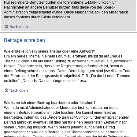
Nur registrierte Benutzer dürfen die foreninterne E-Mail-Funktion für
Nachrichten an andere Benutzer nutzen, falls diese von der Board-
Administration freigeschaltet wurde. Diese Maßnahme soll den Missbrauch
dieses Systems durch Gäste verhindern.
Nach oben
Beiträge schreiben
Wie erstelle ich ein neues Thema oder eine Antwort?
Um ein neues Thema in einem Forum zu eröffnen, musst du auf „Neues
Thema“ klicken. Um auf einen Beitrag zu antworten, musst du auf „Antworten“
klicken. Es könnte sein, dass eine Registrierung erforderlich ist, bevor du
einen Beitrag schreiben kannst. Deine Berechtigungen sind jeweils am Ende
der Foren- und der Beitragsansicht aufgelistet. Z. B. „Du darfst neue Themen
erstellen“, „Du darfst Dateianhänge erstellen“ usw.
Nach oben
Wie kann ich einen Beitrag bearbeiten oder löschen?
Wenn du nicht Administrator oder Moderator bist, kannst du nur deine
eigenen Beiträge bearbeiten oder löschen. Du kannst einen Beitrag
bearbeiten, indem du das „Ändere Beitrag“-Symbol für den entsprechenden
Beitrag anklickst; eventuell ist dies nur für einen begrenzten Zeitraum nach
seiner Erstellung möglich. Wenn bereits jemand auf deinen Beitrag
geantwortet hat, wird dein Beitrag in der Themenansicht als überarbeitet
gekennzeichnet. Es wird sowohl die Anzahl als auch der letzte Zeitpunkt der