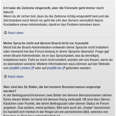
Ich habe die Zeitzone eingestellt, aber die Forenuhr geht immer noch
falsch!
Wenn du dir sicher bist, dass du die Zeitzone richtig eingestellt hast und die
Zeit trotzdem noch falsch ist, geht die Uhr des Servers vermutlich falsch.
Kontaktiere einen Administrator, damit er das Problem beheben kann.
Nach oben
Meine Sprache steht auf diesem Board nicht zur Auswahl!
Meist hat die Board-Administration entweder deine Sprache nicht installiert
oder niemand hat das Forum bislang in deine Sprache übersetzt. Frage ggf.
einen Board-Administrator, ob er das Sprachpaket, das du benötigst,
installieren kann. Falls es noch nicht existiert, würden wir uns freuen, wenn du
es übersetzen würdest. Weitere Informationen dazu können auf der Website
von
phpBB Limited
oder auf
phpBB.de
gefunden werden.
Nach oben
Was sind das für Bilder, die bei meinem Benutzernamen angezeigt
werden?
In der Beitragsansicht können zwei Bilder bei deinem Benutzernamen stehen.
Eines dieser Bilder ist meist mit deinem Rang verknüpft: Oft sind dies Sterne,
Kästchen oder Punkte, die deine Beitragszahl oder deinen Status im Forum
angeben. Das andere, meist größere, Bild wird auch als „Avatar“ bezeichnet.
Es handelt sich hierbei in der Regel um ein persönliches Bild, welches von
Benutzer zu Benutzer unterschiedlich ist.