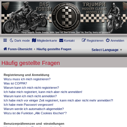
thruxton-forum.de
DAS FORUM! Alles rund um die Triumph Modern Classic Modelle. Das Forum für
die New Bonneville Baureihen ab BJ 2001. Triumph Bonneville, Thruxton,
Scrambler, Bobber, Speed Twin, Street Scrambler, Street Twin, Street Cup, America
und Speedmaster.
Dark mode
Mitgliederkarte
Kontakt
Registrieren
Anmelden
Foren-Übersicht
Häufig gestellte Fragen
Select Language
▼
Häufig gestellte Fragen
Registrierung und Anmeldung
Wozu muss ich mich registrieren?
Was ist COPPA?
Warum kann ich mich nicht registrieren?
Ich habe mich registriert, kann mich aber nicht anmelden!
Warum kann ich mich nicht anmelden?
Ich habe mich vor einiger Zeit registriert, kann mich aber nicht mehr anmelden?!
Ich habe mein Passwort vergessen!
Warum werde ich automatisch abgemeldet?
Wozu ist die Funktion „Alle Cookies löschen“?
Benutzerpräferenzen und -einstellungen