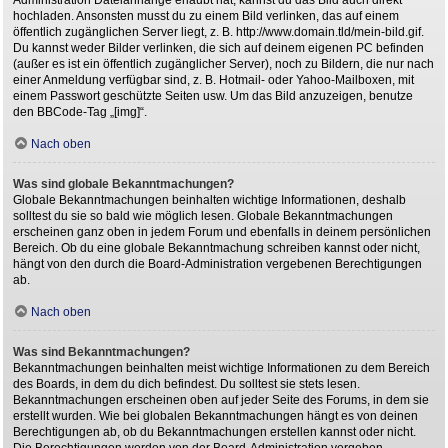
hochladen. Ansonsten musst du zu einem Bild verlinken, das auf einem
öffentlich zugänglichen Server liegt, z. B. http://www.domain.tld/mein-bild.gif.
Du kannst weder Bilder verlinken, die sich auf deinem eigenen PC befinden
(außer es ist ein öffentlich zugänglicher Server), noch zu Bildern, die nur nach
einer Anmeldung verfügbar sind, z. B. Hotmail- oder Yahoo-Mailboxen, mit
einem Passwort geschützte Seiten usw. Um das Bild anzuzeigen, benutze
den BBCode-Tag „[img]“.
Nach oben
Was sind globale Bekanntmachungen?
Globale Bekanntmachungen beinhalten wichtige Informationen, deshalb
solltest du sie so bald wie möglich lesen. Globale Bekanntmachungen
erscheinen ganz oben in jedem Forum und ebenfalls in deinem persönlichen
Bereich. Ob du eine globale Bekanntmachung schreiben kannst oder nicht,
hängt von den durch die Board-Administration vergebenen Berechtigungen
ab.
Nach oben
Was sind Bekanntmachungen?
Bekanntmachungen beinhalten meist wichtige Informationen zu dem Bereich
des Boards, in dem du dich befindest. Du solltest sie stets lesen.
Bekanntmachungen erscheinen oben auf jeder Seite des Forums, in dem sie
erstellt wurden. Wie bei globalen Bekanntmachungen hängt es von deinen
Berechtigungen ab, ob du Bekanntmachungen erstellen kannst oder nicht.
Die Berechtigungen werden von der Board-Administration vergeben.