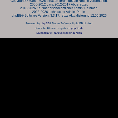
Copyright © 2005 - 2026 thruxton-forum.de Alle Rechte vorbehalten.
2005-2012 Lars; 2012-2017 Abgeratzter.
2018-2026 Kaufmännisch/rechtlicher Admin: Rainman.
2018-2026 technischer Admin: Paule.
phpBB® Software Version: 3.3.17, letzte Aktualisierung 12.06.2026
Powered by
phpBB
® Forum Software © phpBB Limited
Deutsche Übersetzung durch
phpBB.de
Datenschutz
|
Nutzungsbedingungen