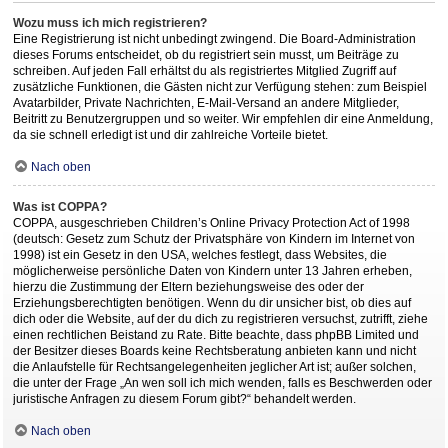
Wozu muss ich mich registrieren?
Eine Registrierung ist nicht unbedingt zwingend. Die Board-Administration
dieses Forums entscheidet, ob du registriert sein musst, um Beiträge zu
schreiben. Auf jeden Fall erhältst du als registriertes Mitglied Zugriff auf
zusätzliche Funktionen, die Gästen nicht zur Verfügung stehen: zum Beispiel
Avatarbilder, Private Nachrichten, E-Mail-Versand an andere Mitglieder,
Beitritt zu Benutzergruppen und so weiter. Wir empfehlen dir eine Anmeldung,
da sie schnell erledigt ist und dir zahlreiche Vorteile bietet.
Nach oben
Was ist COPPA?
COPPA, ausgeschrieben Children’s Online Privacy Protection Act of 1998
(deutsch: Gesetz zum Schutz der Privatsphäre von Kindern im Internet von
1998) ist ein Gesetz in den USA, welches festlegt, dass Websites, die
möglicherweise persönliche Daten von Kindern unter 13 Jahren erheben,
hierzu die Zustimmung der Eltern beziehungsweise des oder der
Erziehungsberechtigten benötigen. Wenn du dir unsicher bist, ob dies auf
dich oder die Website, auf der du dich zu registrieren versuchst, zutrifft, ziehe
einen rechtlichen Beistand zu Rate. Bitte beachte, dass phpBB Limited und
der Besitzer dieses Boards keine Rechtsberatung anbieten kann und nicht
die Anlaufstelle für Rechtsangelegenheiten jeglicher Art ist; außer solchen,
die unter der Frage „An wen soll ich mich wenden, falls es Beschwerden oder
juristische Anfragen zu diesem Forum gibt?“ behandelt werden.
Nach oben